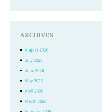
ARCHIVES
August 2026
July 2026
June 2026
May 2026
April 2026
March 2026
February 2026