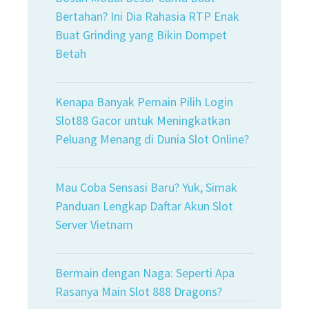
Bertahan? Ini Dia Rahasia RTP Enak
Buat Grinding yang Bikin Dompet
Betah
Kenapa Banyak Pemain Pilih Login
Slot88 Gacor untuk Meningkatkan
Peluang Menang di Dunia Slot Online?
Mau Coba Sensasi Baru? Yuk, Simak
Panduan Lengkap Daftar Akun Slot
Server Vietnam
Bermain dengan Naga: Seperti Apa
Rasanya Main Slot 888 Dragons?