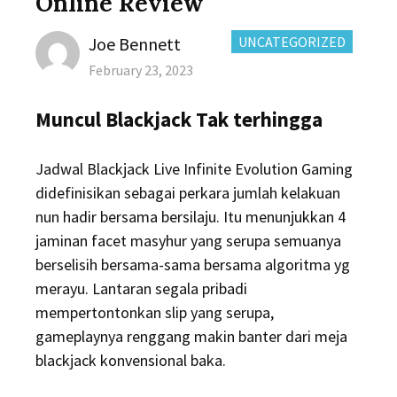
Online Review
Author
CATEGORIES:
Joe Bennett
UNCATEGORIZED
Posted
February 23, 2023
on
Muncul Blackjack Tak terhingga
Jadwal Blackjack Live Infinite Evolution Gaming
didefinisikan sebagai perkara jumlah kelakuan
nun hadir bersama bersilaju. Itu menunjukkan 4
jaminan facet masyhur yang serupa semuanya
berselisih bersama-sama bersama algoritma yg
merayu. Lantaran segala pribadi
mempertontonkan slip yang serupa,
gameplaynya renggang makin banter dari meja
blackjack konvensional baka.