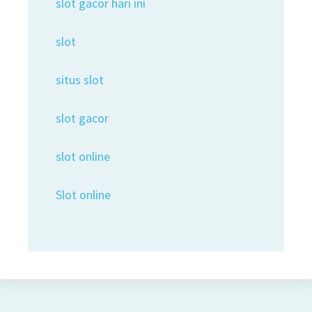
slot gacor hari ini
slot
situs slot
slot gacor
slot online
Slot online