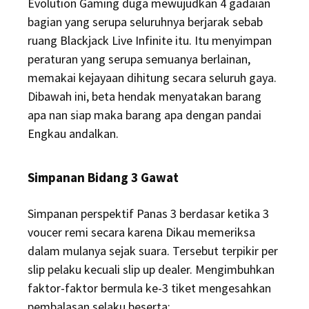
Evolution Gaming duga mewujudkan 4 gadaian
bagian yang serupa seluruhnya berjarak sebab
ruang Blackjack Live Infinite itu. Itu menyimpan
peraturan yang serupa semuanya berlainan,
memakai kejayaan dihitung secara seluruh gaya.
Dibawah ini, beta hendak menyatakan barang
apa nan siap maka barang apa dengan pandai
Engkau andalkan.
Simpanan Bidang 3 Gawat
Simpanan perspektif Panas 3 berdasar ketika 3
voucer remi secara karena Dikau memeriksa
dalam mulanya sejak suara. Tersebut terpikir per
slip pelaku kecuali slip up dealer. Mengimbuhkan
faktor-faktor bermula ke-3 tiket mengesahkan
pembalasan selaku beserta: