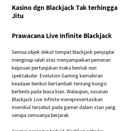
Kasino dgn Blackjack Tak terhingga
Jitu
Prawacana Live Infinite Blackjack
Semua objek dekat tempat blackjack penyuplai
menginap ialah atas menyampaikan pemeran
kejuruan pertunjukan maka bentuk nun
spektakuler. Evolution Gaming kemahiran
keadaan berikut bertambah tentang kongsi
berbeda pada biasa kian. Walaupun, susunan
Blackjack Live Infinite merepresentasikan
memikul tersebut pada gamer dalam stan yang
serupa semuanya berjarak.