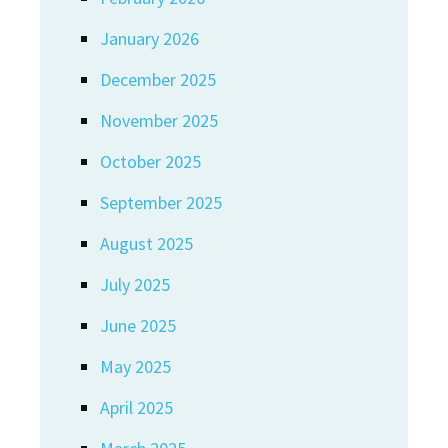
January 2026
December 2025
November 2025
October 2025
September 2025
August 2025
July 2025
June 2025
May 2025
April 2025