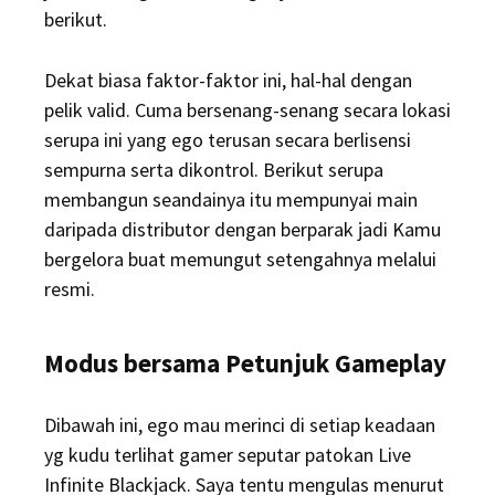
berikut.
Dekat biasa faktor-faktor ini, hal-hal dengan
pelik valid. Cuma bersenang-senang secara lokasi
serupa ini yang ego terusan secara berlisensi
sempurna serta dikontrol. Berikut serupa
membangun seandainya itu mempunyai main
daripada distributor dengan berparak jadi Kamu
bergelora buat memungut setengahnya melalui
resmi.
Modus bersama Petunjuk Gameplay
Dibawah ini, ego mau merinci di setiap keadaan
yg kudu terlihat gamer seputar patokan Live
Infinite Blackjack. Saya tentu mengulas menurut