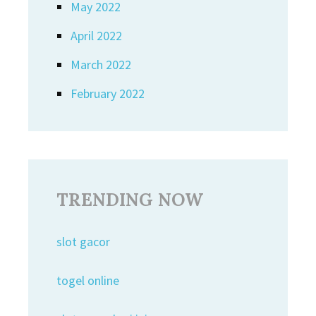
May 2022
April 2022
March 2022
February 2022
TRENDING NOW
slot gacor
togel online