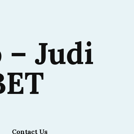
 – Judi
BET
Contact Us