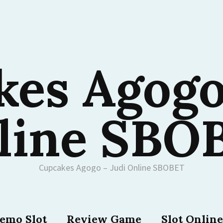
es Agogo
line SBO
Cupcakes Agogo – Judi Online SBOBET
emo Slot
Review Game
Slot Online