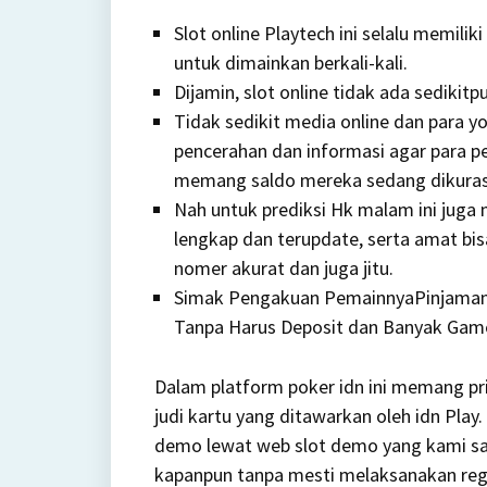
Slot online Playtech ini selalu memili
untuk dimainkan berkali-kali.
Dijamin, slot online tidak ada sediki
Tidak sedikit media online dan para 
pencerahan dan informasi agar para p
memang saldo mereka sedang dikuras
Nah untuk prediksi Hk malam ini juga
lengkap dan terupdate, serta amat bis
nomer akurat dan juga jitu.
Simak Pengakuan PemainnyaPinjaman O
Tanpa Harus Deposit dan Banyak Gam
Dalam platform poker idn ini memang pri
judi kartu yang ditawarkan oleh idn Pla
demo lewat web slot demo yang kami sa
kapanpun tanpa mesti melaksanakan regi