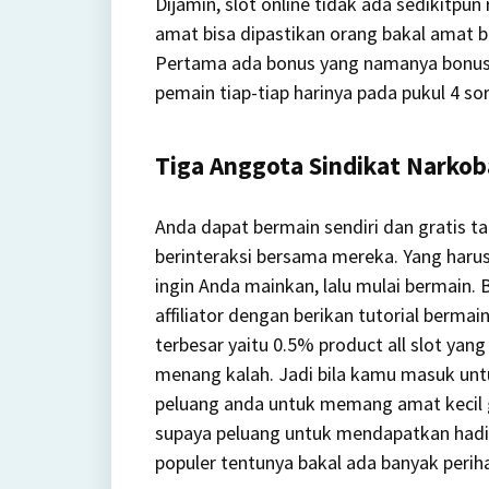
Dijamin, slot online tidak ada sedikitpu
amat bisa dipastikan orang bakal amat ber
Pertama ada bonus yang namanya bonus t
pemain tiap-tiap harinya pada pukul 4 sor
Tiga Anggota Sindikat Narkoba
Anda dapat bermain sendiri dan gratis t
berinteraksi bersama mereka. Yang harus
ingin Anda mainkan, lalu mulai bermain.
affiliator dengan berikan tutorial berm
terbesar yaitu 0.5% product all slot yang
menang kalah. Jadi bila kamu masuk un
peluang anda untuk memang amat kecil g
supaya peluang untuk mendapatkan hadiah
populer tentunya bakal ada banyak periha