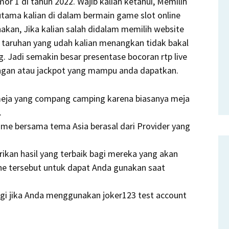
mor 1 di tahun 2022. Wajib kalian ketahui, Memilih
 utama kalian di dalam bermain game slot online
kan, Jika kalian salah didalam memilih website
r taruhan yang udah kalian menangkan tidak bakal
ng. Jadi semakin besar presentase bocoran rtp live
gan atau jackpot yang mampu anda dapatkan.
 meja yang compang camping karena biasanya meja
.
me bersama tema Asia berasal dari Provider yang
rikan hasil yang terbaik bagi mereka yang akan
ine tersebut untuk dapat Anda gunakan saat
gi jika Anda menggunakan joker123 test account