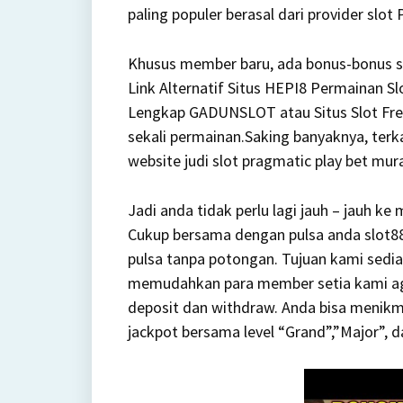
paling populer berasal dari provider slo
Khusus member baru, ada bonus-bonus sa
Link Alternatif Situs HEPI8 Permainan S
Lengkap GADUNSLOT atau Situs Slot Fre
sekali permainan.Saking banyaknya, terk
website judi slot pragmatic play bet mur
Jadi anda tidak perlu lagi jauh – jauh k
Cukup bersama dengan pulsa anda slot88
pulsa tanpa potongan. Tujuan kami sedi
memudahkan para member setia kami ag
deposit dan withdraw. Anda bisa menik
jackpot bersama level “Grand”,”Major”, d