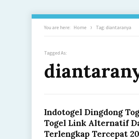
You are here:
Home
Tag: diantaranya
Tagged As:
diantaran
Indotogel Dingdong Tog
Togel Link Alternatif D
Terlengkap Tercepat 2