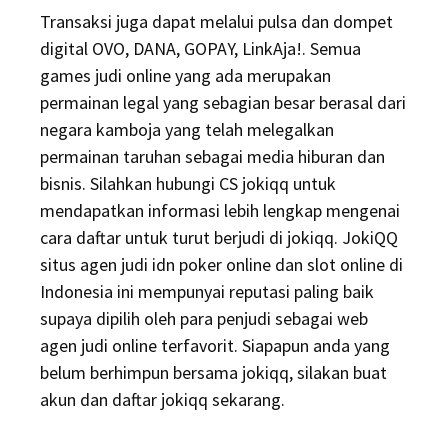
Transaksi juga dapat melalui pulsa dan dompet
digital OVO, DANA, GOPAY, LinkAja!. Semua
games judi online yang ada merupakan
permainan legal yang sebagian besar berasal dari
negara kamboja yang telah melegalkan
permainan taruhan sebagai media hiburan dan
bisnis. Silahkan hubungi CS jokiqq untuk
mendapatkan informasi lebih lengkap mengenai
cara daftar untuk turut berjudi di jokiqq. JokiQQ
situs agen judi idn poker online dan slot online di
Indonesia ini mempunyai reputasi paling baik
supaya dipilih oleh para penjudi sebagai web
agen judi online terfavorit. Siapapun anda yang
belum berhimpun bersama jokiqq, silakan buat
akun dan daftar jokiqq sekarang.