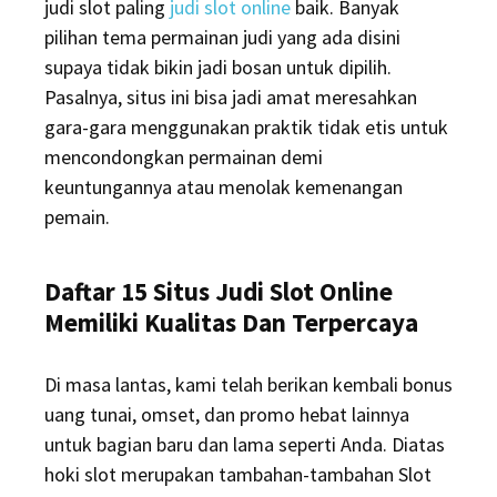
judi slot paling
judi slot online
baik. Banyak
pilihan tema permainan judi yang ada disini
supaya tidak bikin jadi bosan untuk dipilih.
Pasalnya, situs ini bisa jadi amat meresahkan
gara-gara menggunakan praktik tidak etis untuk
mencondongkan permainan demi
keuntungannya atau menolak kemenangan
pemain.
Daftar 15 Situs Judi Slot Online
Memiliki Kualitas Dan Terpercaya
Di masa lantas, kami telah berikan kembali bonus
uang tunai, omset, dan promo hebat lainnya
untuk bagian baru dan lama seperti Anda. Diatas
hoki slot merupakan tambahan-tambahan Slot