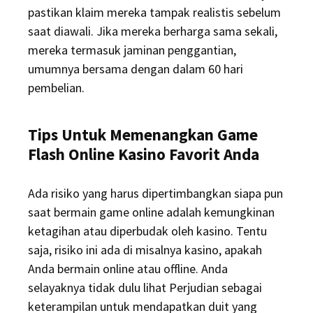
pastikan klaim mereka tampak realistis sebelum
saat diawali. Jika mereka berharga sama sekali,
mereka termasuk jaminan penggantian,
umumnya bersama dengan dalam 60 hari
pembelian.
Tips Untuk Memenangkan Game
Flash Online Kasino Favorit Anda
Ada risiko yang harus dipertimbangkan siapa pun
saat bermain game online adalah kemungkinan
ketagihan atau diperbudak oleh kasino. Tentu
saja, risiko ini ada di misalnya kasino, apakah
Anda bermain online atau offline. Anda
selayaknya tidak dulu lihat Perjudian sebagai
keterampilan untuk mendapatkan duit yang