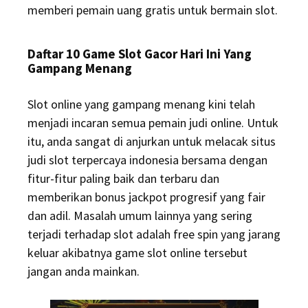
memberi pemain uang gratis untuk bermain slot.
Daftar 10 Game Slot Gacor Hari Ini Yang
Gampang Menang
Slot online yang gampang menang kini telah
menjadi incaran semua pemain judi online. Untuk
itu, anda sangat di anjurkan untuk melacak situs
judi slot terpercaya indonesia bersama dengan
fitur-fitur paling baik dan terbaru dan
memberikan bonus jackpot progresif yang fair
dan adil. Masalah umum lainnya yang sering
terjadi terhadap slot adalah free spin yang jarang
keluar akibatnya game slot online tersebut
jangan anda mainkan.