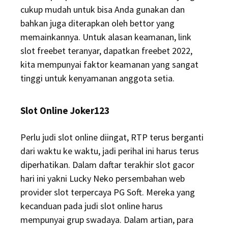
cukup mudah untuk bisa Anda gunakan dan
bahkan juga diterapkan oleh bettor yang
memainkannya. Untuk alasan keamanan, link
slot freebet teranyar, dapatkan freebet 2022,
kita mempunyai faktor keamanan yang sangat
tinggi untuk kenyamanan anggota setia.
Slot Online Joker123
Perlu judi slot online diingat, RTP terus berganti
dari waktu ke waktu, jadi perihal ini harus terus
diperhatikan. Dalam daftar terakhir slot gacor
hari ini yakni Lucky Neko persembahan web
provider slot terpercaya PG Soft. Mereka yang
kecanduan pada judi slot online harus
mempunyai grup swadaya. Dalam artian, para