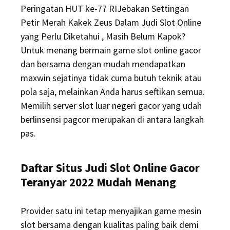
Peringatan HUT ke-77 RIJebakan Settingan
Petir Merah Kakek Zeus Dalam Judi Slot Online
yang Perlu Diketahui , Masih Belum Kapok?
Untuk menang bermain game slot online gacor
dan bersama dengan mudah mendapatkan
maxwin sejatinya tidak cuma butuh teknik atau
pola saja, melainkan Anda harus seftikan semua.
Memilih server slot luar negeri gacor yang udah
berlinsensi pagcor merupakan di antara langkah
pas.
Daftar Situs Judi Slot Online Gacor
Teranyar 2022 Mudah Menang
Provider satu ini tetap menyajikan game mesin
slot bersama dengan kualitas paling baik demi