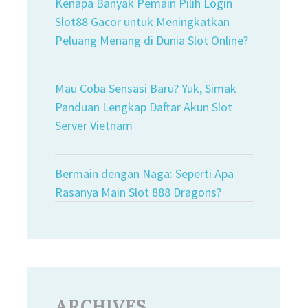
Kenapa Banyak Pemain Pilih Login
Slot88 Gacor untuk Meningkatkan
Peluang Menang di Dunia Slot Online?
Mau Coba Sensasi Baru? Yuk, Simak
Panduan Lengkap Daftar Akun Slot
Server Vietnam
Bermain dengan Naga: Seperti Apa
Rasanya Main Slot 888 Dragons?
ARCHIVES