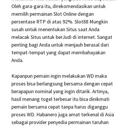
Oleh gara-gara itu, direkomendasikan untuk
memilih permainan Slot Online dengan
persentase RTP di atas 92%. Slot88 Mungkin
susah untuk menentukan Situs saat Anda
melacak Situs untuk berJudi di internet. Sangat
penting bagi Anda untuk menjauh berasal dari
tempat-tempat yang dapat membahayakan
Anda.
Kapanpun pemain ingin melakukan WD maka
proses bisa berlangsung bersama dengan cepat
berapapun nominal yang ingin ditarik. Artinya,
hasil menang togel terbesar itu bisa dinikmati
pemain bersama cepat tanpa harus diganggu
proses WD. Habanero juga amat terkenal di Asia
sebagai provider penyedia permainan taruhan