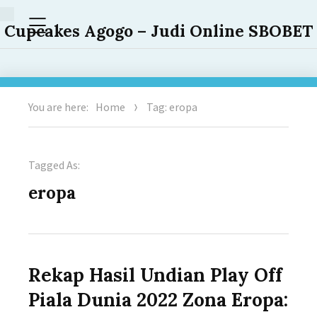
Menu
Cupcakes Agogo – Judi Online SBOBET
You are here:
Home
Tag: eropa
Tagged As:
eropa
Rekap Hasil Undian Play Off
Piala Dunia 2022 Zona Eropa: