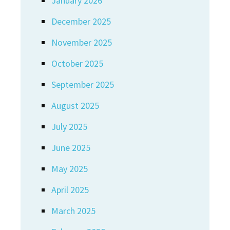
January 2026
December 2025
November 2025
October 2025
September 2025
August 2025
July 2025
June 2025
May 2025
April 2025
March 2025