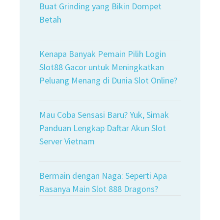
Buat Grinding yang Bikin Dompet
Betah
Kenapa Banyak Pemain Pilih Login
Slot88 Gacor untuk Meningkatkan
Peluang Menang di Dunia Slot Online?
Mau Coba Sensasi Baru? Yuk, Simak
Panduan Lengkap Daftar Akun Slot
Server Vietnam
Bermain dengan Naga: Seperti Apa
Rasanya Main Slot 888 Dragons?