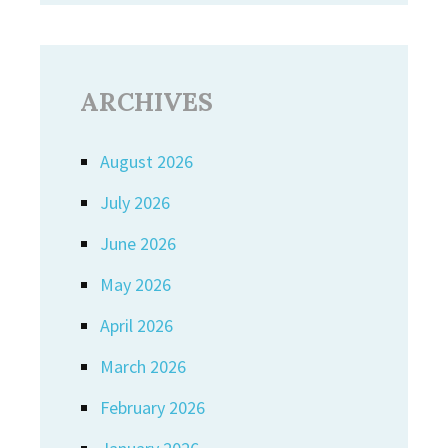
ARCHIVES
August 2026
July 2026
June 2026
May 2026
April 2026
March 2026
February 2026