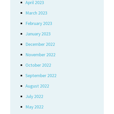
April 2023
March 2023
February 2023
January 2023
December 2022
November 2022
October 2022
September 2022
August 2022
July 2022
May 2022