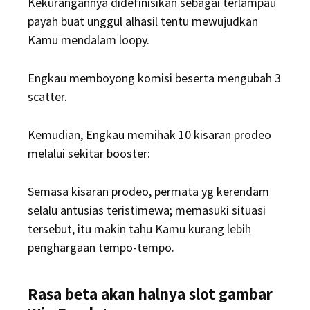
Kekurangannya didefinisikan sebagai terlampau
payah buat unggul alhasil tentu mewujudkan
Kamu mendalam loopy.
Engkau memboyong komisi beserta mengubah 3
scatter.
Kemudian, Engkau memihak 10 kisaran prodeo
melalui sekitar booster:
Semasa kisaran prodeo, permata yg kerendam
selalu antusias teristimewa; memasuki situasi
tersebut, itu makin tahu Kamu kurang lebih
penghargaan tempo-tempo.
Rasa beta akan halnya slot gambar