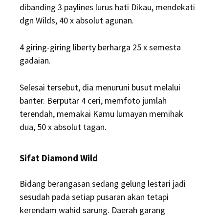
dibanding 3 paylines lurus hati Dikau, mendekati
dgn Wilds, 40 x absolut agunan.
4 giring-giring liberty berharga 25 x semesta
gadaian.
Selesai tersebut, dia menuruni busut melalui
banter. Berputar 4 ceri, memfoto jumlah
terendah, memakai Kamu lumayan memihak
dua, 50 x absolut tagan.
Sifat Diamond Wild
Bidang berangasan sedang gelung lestari jadi
sesudah pada setiap pusaran akan tetapi
kerendam wahid sarung. Daerah garang