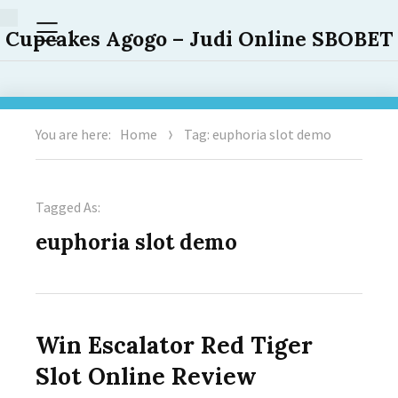
Menu
Cupcakes Agogo – Judi Online SBOBET
You are here:
Home
Tag: euphoria slot demo
Tagged As:
euphoria slot demo
Win Escalator Red Tiger
Slot Online Review