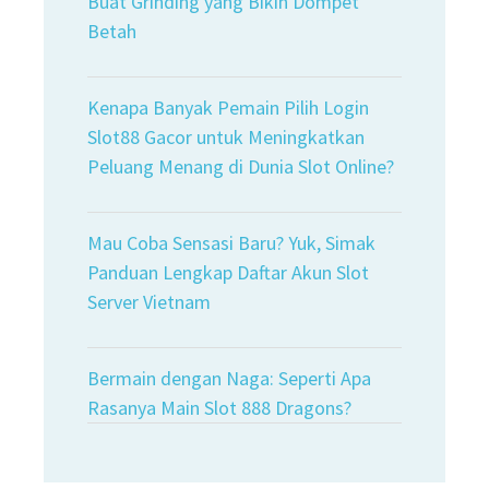
Buat Grinding yang Bikin Dompet
Betah
Kenapa Banyak Pemain Pilih Login
Slot88 Gacor untuk Meningkatkan
Peluang Menang di Dunia Slot Online?
Mau Coba Sensasi Baru? Yuk, Simak
Panduan Lengkap Daftar Akun Slot
Server Vietnam
Bermain dengan Naga: Seperti Apa
Rasanya Main Slot 888 Dragons?