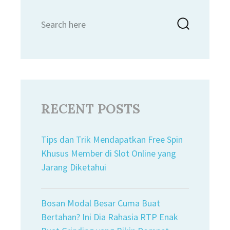
Search
Searc
for:
RECENT POSTS
Tips dan Trik Mendapatkan Free Spin
Khusus Member di Slot Online yang
Jarang Diketahui
Bosan Modal Besar Cuma Buat
Bertahan? Ini Dia Rahasia RTP Enak