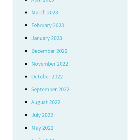
March 2023
February 2023
January 2023
December 2022
November 2022
October 2022
September 2022
August 2022
July 2022
May 2022