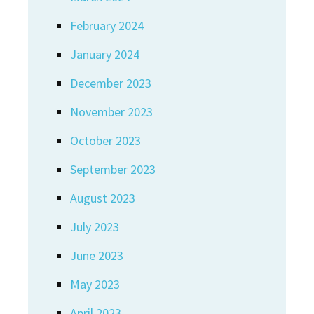
February 2024
January 2024
December 2023
November 2023
October 2023
September 2023
August 2023
July 2023
June 2023
May 2023
April 2023