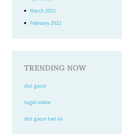
March 2022
February 2022
TRENDING NOW
slot gacor
togel online
slot gacor hari ini