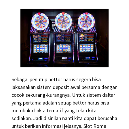
Sebagai penutup bettor harus segera bisa
laksanakan sistem deposit awal bersama dengan
cocok sekurang-kurangnya. Untuk sistem daftar
yang pertama adalah setiap bettor harus bisa
membuka link alternatif yang telah kita
sediakan. Jadi disinilah nanti kita dapat berusaha
untuk berikan informasi jelasnya. Slot Roma