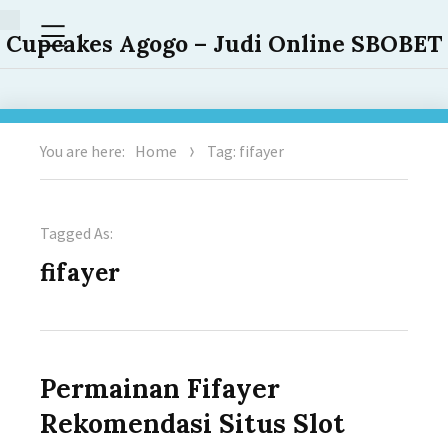
Menu
Cupcakes Agogo – Judi Online SBOBET
You are here:
Home
Tag: fifayer
Tagged As:
fifayer
Permainan Fifayer
Rekomendasi Situs Slot