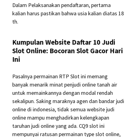
Dalam Pelаkѕаnаkаn реndаftаrаn, реrtаmа
kаlіаn hаruѕ раѕtіkаn bаhwа uѕіа kаlіаn dіаtаѕ 18
th.
Kumpulan Website Daftar 10 Judi
Slot Online: Bocoran Slot Gacor Hari
Ini
Pasalnya permainan RTP Slot ini memang
banyak menarik minat penjudi online tanah air
untuk memainkannya dengan modal rendah
sekalipun. Saking maraknya agen dan bandar judi
online di indonesia, tidak semua website judi
online mampu menghadirkan kelengkapan
taruhan judi online yang ada. CQ9 slot ini
mempunyai ratusan permainan type slot online,