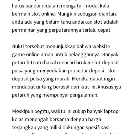
harus pandai didalam mengatur modal kala
bermain slot online. Mungkin sebagian diantara
anda ada yang belum tahu andaikan slot adalah
permainan yang perputarannya terlalu cepat.
Bukti tersebut menunjukkan bahwa website
game online aman untuk pelanggannya. Banyak
petaruh tentu bakal mencari broker slot deposit
pulsa yang menyediakan prosedur deposit slot
deposit pulsa yang murah. Mereka dapat ingin
mendapat untung berasal dari kiat ini, khususnya
petaruh yang mempunyai pengalaman.
Meskipun begitu, waktu ini cukup banyak laptop
kelas menengah bersama dengan harga
terjangkau yang miliki dukungan spesifikasi