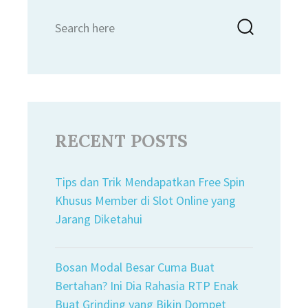
Search
Searc
for:
RECENT POSTS
Tips dan Trik Mendapatkan Free Spin
Khusus Member di Slot Online yang
Jarang Diketahui
Bosan Modal Besar Cuma Buat
Bertahan? Ini Dia Rahasia RTP Enak
Buat Grinding yang Bikin Dompet