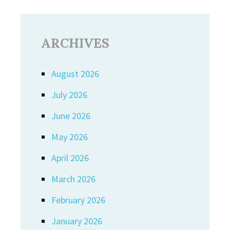
ARCHIVES
August 2026
July 2026
June 2026
May 2026
April 2026
March 2026
February 2026
January 2026