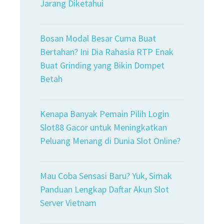
Jarang Diketahui
Bosan Modal Besar Cuma Buat
Bertahan? Ini Dia Rahasia RTP Enak
Buat Grinding yang Bikin Dompet
Betah
Kenapa Banyak Pemain Pilih Login
Slot88 Gacor untuk Meningkatkan
Peluang Menang di Dunia Slot Online?
Mau Coba Sensasi Baru? Yuk, Simak
Panduan Lengkap Daftar Akun Slot
Server Vietnam