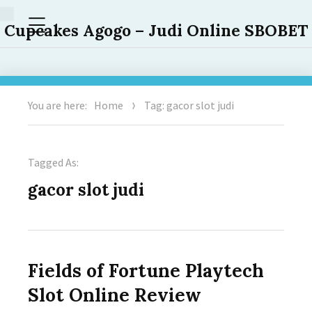
Menu
Cupcakes Agogo – Judi Online SBOBET
You are here:
Home
Tag: gacor slot judi
Tagged As:
gacor slot judi
Fields of Fortune Playtech
Slot Online Review