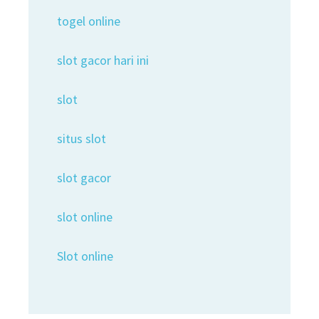
togel online
slot gacor hari ini
slot
situs slot
slot gacor
slot online
Slot online