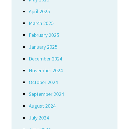
April 2025
March 2025
February 2025
January 2025
December 2024
November 2024
October 2024
September 2024
August 2024
July 2024