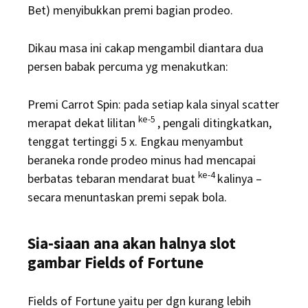
Bet) menyibukkan premi bagian prodeo.
Dikau masa ini cakap mengambil diantara dua
persen babak percuma yg menakutkan:
Premi Carrot Spin: pada setiap kala sinyal scatter
ke-5
merapat dekat lilitan
, pengali ditingkatkan,
tenggat tertinggi 5 x. Engkau menyambut
beraneka ronde prodeo minus had mencapai
ke-4
berbatas tebaran mendarat buat
kalinya –
secara menuntaskan premi sepak bola.
Sia-siaan ana akan halnya slot
gambar Fields of Fortune
Fields of Fortune yaitu per dgn kurang lebih