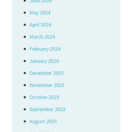
June 2024
May 2024
April 2024
March 2024
February 2024
January 2024
December 2023
November 2023
October 2023
September 2023
August 2023