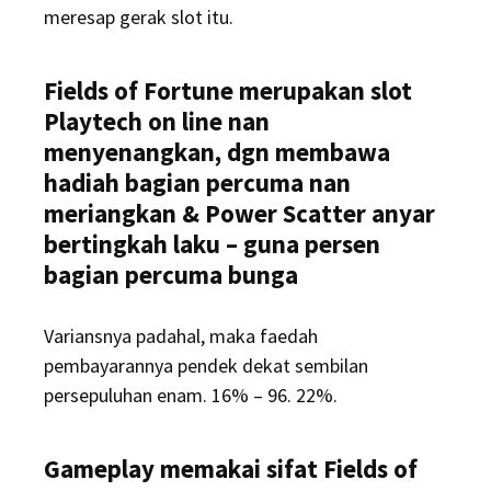
meresap gerak slot itu.
Fields of Fortune merupakan slot
Playtech on line nan
menyenangkan, dgn membawa
hadiah bagian percuma nan
meriangkan & Power Scatter anyar
bertingkah laku – guna persen
bagian percuma bunga
Variansnya padahal, maka faedah
pembayarannya pendek dekat sembilan
persepuluhan enam. 16% – 96. 22%.
Gameplay memakai sifat Fields of