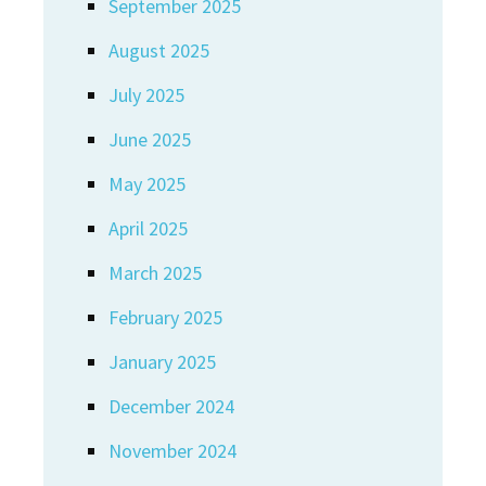
September 2025
August 2025
July 2025
June 2025
May 2025
April 2025
March 2025
February 2025
January 2025
December 2024
November 2024