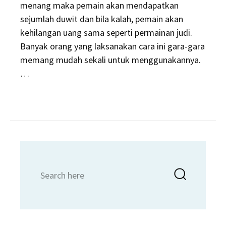
menang maka pemain akan mendapatkan
sejumlah duwit dan bila kalah, pemain akan
kehilangan uang sama seperti permainan judi.
Banyak orang yang laksanakan cara ini gara-gara
memang mudah sekali untuk menggunakannya.
…
Search
Searc
for: