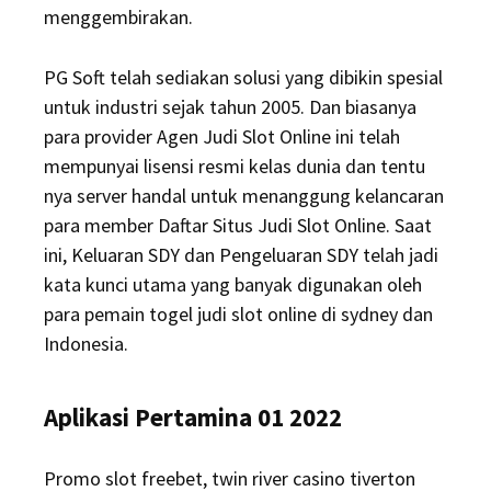
menggembirakan.
PG Soft telah sediakan solusi yang dibikin spesial
untuk industri sejak tahun 2005. Dan biasanya
para provider Agen Judi Slot Online ini telah
mempunyai lisensi resmi kelas dunia dan tentu
nya server handal untuk menanggung kelancaran
para member Daftar Situs Judi Slot Online. Saat
ini, Keluaran SDY dan Pengeluaran SDY telah jadi
kata kunci utama yang banyak digunakan oleh
para pemain togel judi slot online di sydney dan
Indonesia.
Aplikasi Pertamina 01 2022
Promo slot freebet, twin river casino tiverton