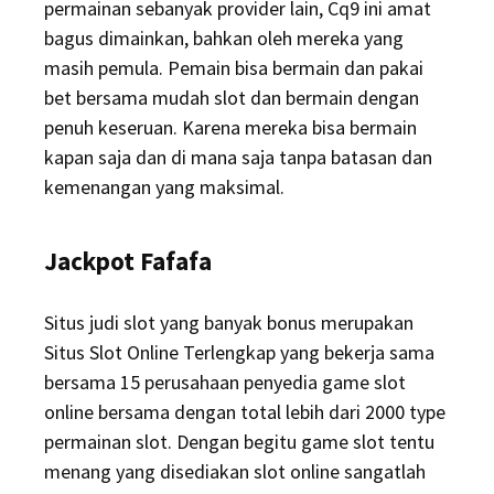
permainan sebanyak provider lain, Cq9 ini amat
bagus dimainkan, bahkan oleh mereka yang
masih pemula. Pemain bisa bermain dan pakai
bet bersama mudah slot dan bermain dengan
penuh keseruan. Karena mereka bisa bermain
kapan saja dan di mana saja tanpa batasan dan
kemenangan yang maksimal.
Jackpot Fafafa
Situs judi slot yang banyak bonus merupakan
Situs Slot Online Terlengkap yang bekerja sama
bersama 15 perusahaan penyedia game slot
online bersama dengan total lebih dari 2000 type
permainan slot. Dengan begitu game slot tentu
menang yang disediakan slot online sangatlah