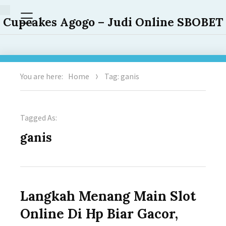
Menu
Cupcakes Agogo – Judi Online SBOBET
You are here:
Home
Tag: ganis
Tagged As:
ganis
Langkah Menang Main Slot
Online Di Hp Biar Gacor,