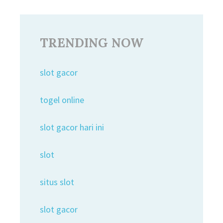
TRENDING NOW
slot gacor
togel online
slot gacor hari ini
slot
situs slot
slot gacor