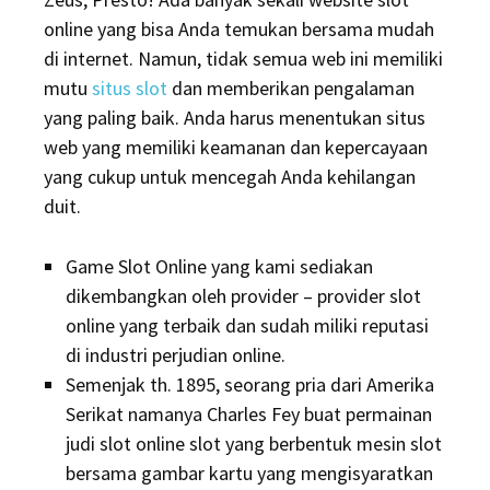
online yang bisa Anda temukan bersama mudah
di internet. Namun, tidak semua web ini memiliki
mutu
situs slot
dan memberikan pengalaman
yang paling baik. Anda harus menentukan situs
web yang memiliki keamanan dan kepercayaan
yang cukup untuk mencegah Anda kehilangan
duit.
Game Slot Online yang kami sediakan
dikembangkan oleh provider – provider slot
online yang terbaik dan sudah miliki reputasi
di industri perjudian online.
Semenjak th. 1895, seorang pria dari Amerika
Serikat namanya Charles Fey buat permainan
judi slot online slot yang berbentuk mesin slot
bersama gambar kartu yang mengisyaratkan