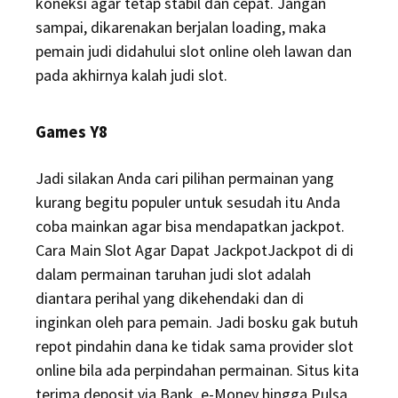
koneksi agar tetap stabil dan cepat. Jangan
sampai, dikarenakan berjalan loading, maka
pemain judi didahului slot online oleh lawan dan
pada akhirnya kalah judi slot.
Games Y8
Jadi silakan Anda cari pilihan permainan yang
kurang begitu populer untuk sesudah itu Anda
coba mainkan agar bisa mendapatkan jackpot.
Cara Main Slot Agar Dapat JackpotJackpot di di
dalam permainan taruhan judi slot adalah
diantara perihal yang dikehendaki dan di
inginkan oleh para pemain. Jadi bosku gak butuh
repot pindahin dana ke tidak sama provider slot
online bila ada perpindahan permainan. Situs kita
terima deposit via Bank, e-Money hingga Pulsa