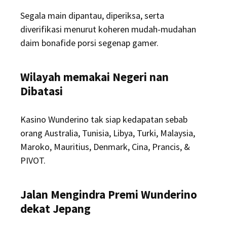
Segala main dipantau, diperiksa, serta
diverifikasi menurut koheren mudah-mudahan
daim bonafide porsi segenap gamer.
Wilayah memakai Negeri nan
Dibatasi
Kasino Wunderino tak siap kedapatan sebab
orang Australia, Tunisia, Libya, Turki, Malaysia,
Maroko, Mauritius, Denmark, Cina, Prancis, &
PIVOT.
Jalan Mengindra Premi Wunderino
dekat Jepang