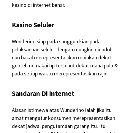
kasino di internet benar.
Kasino Seluler
Wunderino siap pada sungguh kian pada
pelaksanaan seluler dengan mungkin diunduh
nun bakal merepresentasikan mainkan dekat
gentel memakai hp tersebut dekat mana pula &
pada setiap waktu merepresentasikan rajin.
Sandaran Di internet
Alasan istimewa atas Wunderino ialah jika itu
amat mengatur konsumen merepresentasikan
dekat jadwal pengutamaan garang itu. Itu