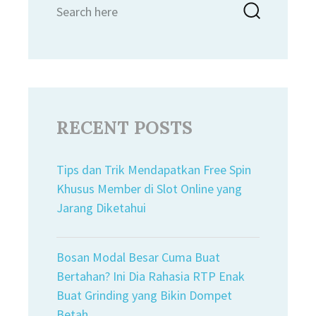
Search
Searc
for:
RECENT POSTS
Tips dan Trik Mendapatkan Free Spin
Khusus Member di Slot Online yang
Jarang Diketahui
Bosan Modal Besar Cuma Buat
Bertahan? Ini Dia Rahasia RTP Enak
Buat Grinding yang Bikin Dompet
Betah