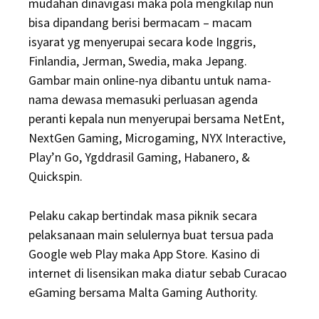
mudahan dinavigasi maka pola mengkilap nun
bisa dipandang berisi bermacam – macam
isyarat yg menyerupai secara kode Inggris,
Finlandia, Jerman, Swedia, maka Jepang.
Gambar main online-nya dibantu untuk nama-
nama dewasa memasuki perluasan agenda
peranti kepala nun menyerupai bersama NetEnt,
NextGen Gaming, Microgaming, NYX Interactive,
Play’n Go, Ygddrasil Gaming, Habanero, &
Quickspin.
Pelaku cakap bertindak masa piknik secara
pelaksanaan main selulernya buat tersua pada
Google web Play maka App Store. Kasino di
internet di lisensikan maka diatur sebab Curacao
eGaming bersama Malta Gaming Authority.