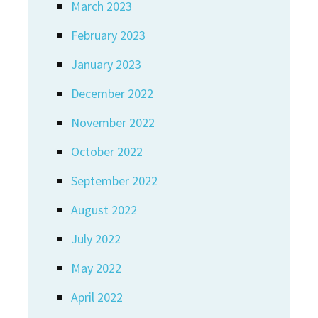
March 2023
February 2023
January 2023
December 2022
November 2022
October 2022
September 2022
August 2022
July 2022
May 2022
April 2022