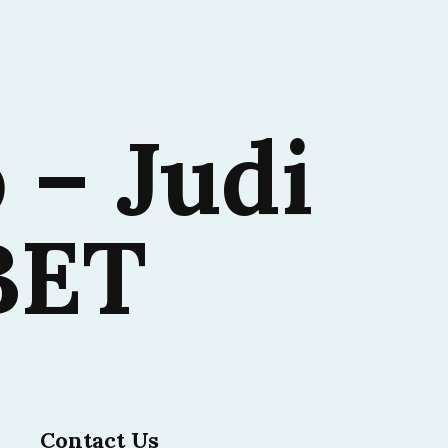
 – Judi
BET
Contact Us