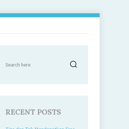
Search
Search
for:
RECENT POSTS