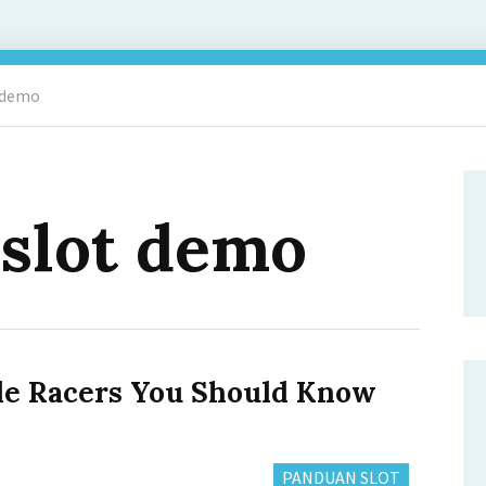
t demo
 slot demo
le Racers You Should Know
CATEGORIES:
PANDUAN SLOT