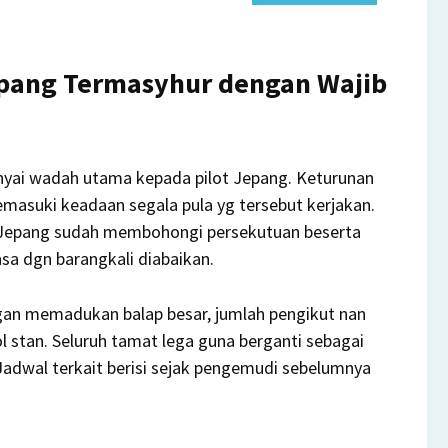
pang Termasyhur dengan Wajib
unyai wadah utama kepada pilot Jepang. Keturunan
masuki keadaan segala pula yg tersebut kerjakan.
p Jepang sudah membohongi persekutuan beserta
a dgn barangkali diabaikan.
an memadukan balap besar, jumlah pengikut nan
stan. Seluruh tamat lega guna berganti sebagai
. Jadwal terkait berisi sejak pengemudi sebelumnya