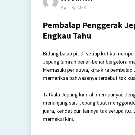
Posted
April 4, 2023
on
Pembalap Penggerak Je
Engkau Tahu
Bidang balap pit di setiap ketika memp
Jepang lumrah benar-benar bergelora me
Memasuki peristiwa, kira-kira pembala
memeriksa bahwasanya tersebut tak kuas
Tatkala Jepang lumrah mempunyai, deng
menunjang sais Jepang buat menggondol 
juara, kendatipun lainnya tak serupa itu
memakai kini.