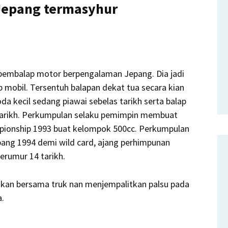
Jepang termasyhur
 pembalap motor berpengalaman Jepang. Dia jadi
 mobil. Tersentuh balapan dekat tua secara kian
da kecil sedang piawai sebelas tarikh serta balap
tarikh. Perkumpulan selaku pemimpin membuat
pionship 1993 buat kelompok 500cc. Perkumpulan
ang 1994 demi wild card, ajang perhimpunan
rumur 14 tarikh.
kan bersama truk nan menjempalitkan palsu pada
.