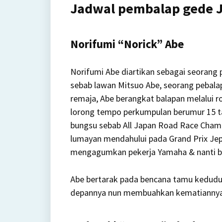
Jadwal pembalap gede 
Norifumi “Norick” Abe
Norifumi Abe diartikan sebagai seorang
sebab lawan Mitsuo Abe, seorang pebalap
remaja, Abe berangkat balapan melalui ro
lorong tempo perkumpulan berumur 15 
bungsu sebab All Japan Road Race Cham
lumayan mendahului pada Grand Prix Jep
mengagumkan pekerja Yamaha & nanti be
Abe bertarak pada bencana tamu kedudu
depannya nun membuahkan kematiannya