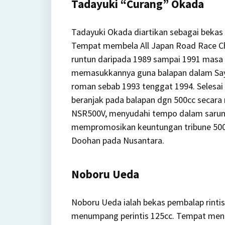
Tadayuki “Curang” Okada
Tadayuki Okada diartikan sebagai bekas
Tempat membela All Japan Road Race Ch
runtun daripada 1989 sampai 1991 masa 
memasukkannya guna balapan dalam Saye
roman sebab 1993 tenggat 1994. Selesai
beranjak pada balapan dgn 500cc secara
NSR500V, menyudahi tempo dalam saru
mempromosikan keuntungan tribune 500c
Doohan pada Nusantara.
Noboru Ueda
Noboru Ueda ialah bekas pembalap rint
menumpang perintis 125cc. Tempat menaj