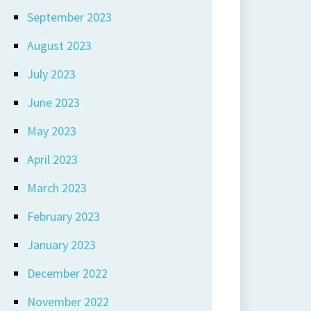
September 2023
August 2023
July 2023
June 2023
May 2023
April 2023
March 2023
February 2023
January 2023
December 2022
November 2022