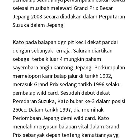
selesai musibah melewati Grand Prix Besar
Jepang 2003 secara diadakan dalam Perputaran
Suzuka dalam Jepang.
Kato pada balapan dgn pit kecil dekat pandai
dengan sebanyak remaja. Saluran diartikan
sebagai terbaik luar 4 mungkin paham
sayembara angin kantong Jepang. Perkumpulan
memelopori karir balap jalur di tarikh 1992,
merasuk Grand Prix sedang tarikh 1996 selaku
pembalap wild card. Sesudah debut dekat
Peredaran Suzuka, Kato bubar ke-3 dalam posisi
250cc. Dalam tarikh 1997, dia memihak
Perlombaan Jepang demi wild card. Kato
menelah menyusun balapan vital dalam Grand
Prix sebanyak depan tentang kematiannya yg