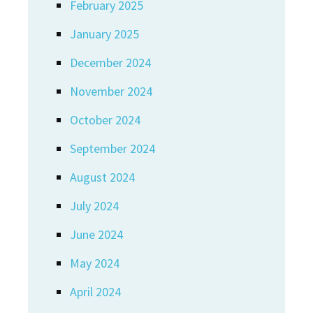
February 2025
January 2025
December 2024
November 2024
October 2024
September 2024
August 2024
July 2024
June 2024
May 2024
April 2024