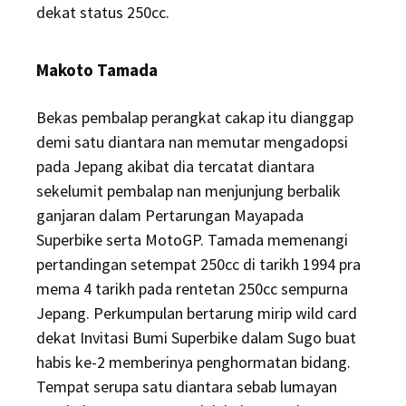
dekat status 250cc.
Makoto Tamada
Bekas pembalap perangkat cakap itu dianggap
demi satu diantara nan memutar mengadopsi
pada Jepang akibat dia tercatat diantara
sekelumit pembalap nan menjunjung berbalik
ganjaran dalam Pertarungan Mayapada
Superbike serta MotoGP. Tamada memenangi
pertandingan setempat 250cc di tarikh 1994 pra
mema 4 tarikh pada rentetan 250cc sempurna
Jepang. Perkumpulan bertarung mirip wild card
dekat Invitasi Bumi Superbike dalam Sugo buat
habis ke-2 memberinya penghormatan bidang.
Tempat serupa satu diantara sebab lumayan