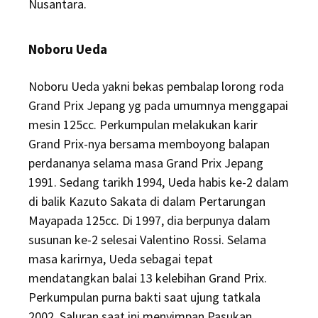
Nusantara.
Noboru Ueda
Noboru Ueda yakni bekas pembalap lorong roda
Grand Prix Jepang yg pada umumnya menggapai
mesin 125cc. Perkumpulan melakukan karir
Grand Prix-nya bersama memboyong balapan
perdananya selama masa Grand Prix Jepang
1991. Sedang tarikh 1994, Ueda habis ke-2 dalam
di balik Kazuto Sakata di dalam Pertarungan
Mayapada 125cc. Di 1997, dia berpunya dalam
susunan ke-2 selesai Valentino Rossi. Selama
masa karirnya, Ueda sebagai tepat
mendatangkan balai 13 kelebihan Grand Prix.
Perkumpulan purna bakti saat ujung tatkala
2002. Saluran saat ini menyimpan Pasukan