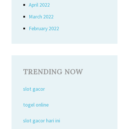
April 2022
March 2022
February 2022
TRENDING NOW
slot gacor
togel online
slot gacor hari ini