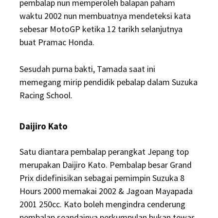
pembalap nun memperoleh balapan paham
waktu 2002 nun membuatnya mendeteksi kata
sebesar MotoGP ketika 12 tarikh selanjutnya
buat Pramac Honda.
Sesudah purna bakti, Tamada saat ini
memegang mirip pendidik pebalap dalam Suzuka
Racing School.
Daijiro Kato
Satu diantara pembalap perangkat Jepang top
merupakan Daijiro Kato. Pembalap besar Grand
Prix didefinisikan sebagai pemimpin Suzuka 8
Hours 2000 memakai 2002 & Jagoan Mayapada
2001 250cc. Kato boleh mengindra cenderung
pembalap seandainya perkumpulan bukan tewas