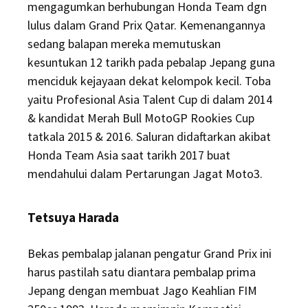
mengagumkan berhubungan Honda Team dgn
lulus dalam Grand Prix Qatar. Kemenangannya
sedang balapan mereka memutuskan
kesuntukan 12 tarikh pada pebalap Jepang guna
menciduk kejayaan dekat kelompok kecil. Toba
yaitu Profesional Asia Talent Cup di dalam 2014
& kandidat Merah Bull MotoGP Rookies Cup
tatkala 2015 & 2016. Saluran didaftarkan akibat
Honda Team Asia saat tarikh 2017 buat
mendahului dalam Pertarungan Jagat Moto3.
Tetsuya Harada
Bekas pembalap jalanan pengatur Grand Prix ini
harus pastilah satu diantara pembalap prima
Jepang dengan membuat Jago Keahlian FIM