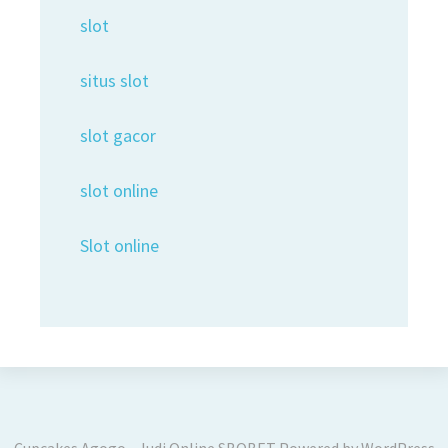
slot
situs slot
slot gacor
slot online
Slot online