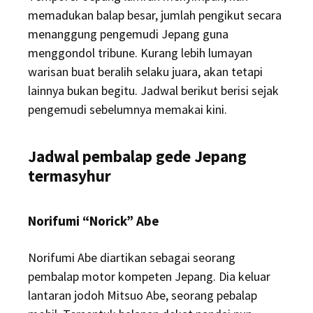
memadukan balap besar, jumlah pengikut secara
menanggung pengemudi Jepang guna
menggondol tribune. Kurang lebih lumayan
warisan buat beralih selaku juara, akan tetapi
lainnya bukan begitu. Jadwal berikut berisi sejak
pengemudi sebelumnya memakai kini.
Jadwal pembalap gede Jepang
termasyhur
Norifumi “Norick” Abe
Norifumi Abe diartikan sebagai seorang
pembalap motor kompeten Jepang. Dia keluar
lantaran jodoh Mitsuo Abe, seorang pebalap