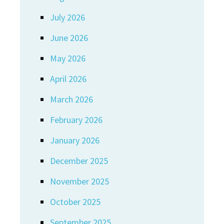
July 2026
June 2026
May 2026
April 2026
March 2026
February 2026
January 2026
December 2025
November 2025
October 2025
September 2025