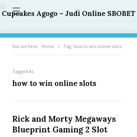
Menu
Cupcakes Agogo – Judi Online SBOBET
You are here:
Home
Tag: how to win online slots
Tagged As:
how to win online slots
Rick and Morty Megaways
Blueprint Gaming 2 Slot