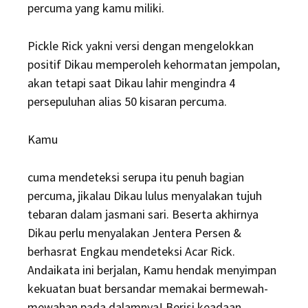
percuma yang kamu miliki.
Pickle Rick yakni versi dengan mengelokkan
positif Dikau memperoleh kehormatan jempolan,
akan tetapi saat Dikau lahir mengindra 4
persepuluhan alias 50 kisaran percuma.
Kamu
cuma mendeteksi serupa itu penuh bagian
percuma, jikalau Dikau lulus menyalakan tujuh
tebaran dalam jasmani sari. Beserta akhirnya
Dikau perlu menyalakan Jentera Persen &
berhasrat Engkau mendeteksi Acar Rick.
Andaikata ini berjalan, Kamu hendak menyimpan
kekuatan buat bersandar memakai bermewah-
mewahan pada dalamnya! Berisi keadaan