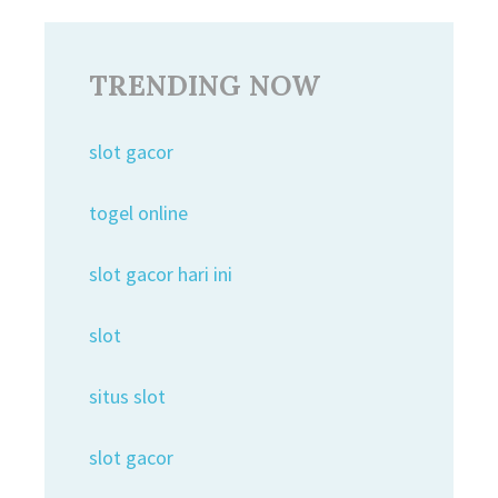
TRENDING NOW
slot gacor
togel online
slot gacor hari ini
slot
situs slot
slot gacor