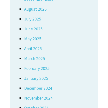
August 2025
July 2025
June 2025
May 2025
April 2025
March 2025
February 2025
January 2025
December 2024
November 2024
October 2024