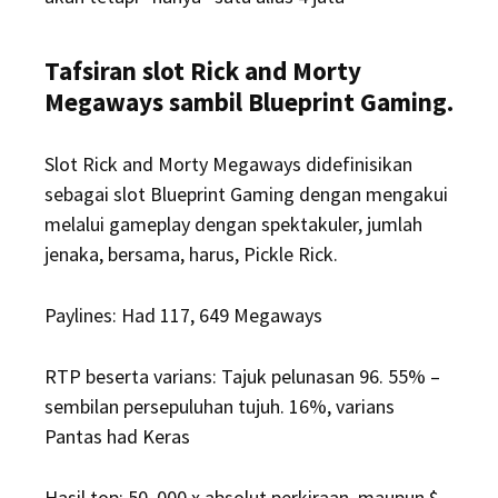
Tafsiran slot Rick and Morty
Megaways sambil Blueprint Gaming.
Slot Rick and Morty Megaways didefinisikan
sebagai slot Blueprint Gaming dengan mengakui
melalui gameplay dengan spektakuler, jumlah
jenaka, bersama, harus, Pickle Rick.
Paylines: Had 117, 649 Megaways
RTP beserta varians: Tajuk pelunasan 96. 55% –
sembilan persepuluhan tujuh. 16%, varians
Pantas had Keras
Hasil top: 50. 000 x absolut perkiraan, maupun $