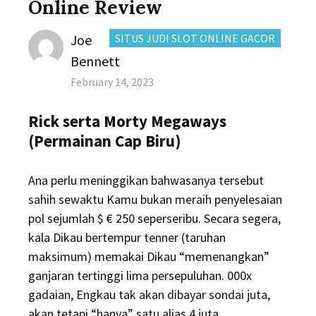
Online Review
Author
CATEGORIES:
Joe
SITUS JUDI SLOT ONLINE GACOR
Bennett
Posted
February 14, 2023
on
Rick serta Morty Megaways
(Permainan Cap Biru)
Ana perlu meninggikan bahwasanya tersebut
sahih sewaktu Kamu bukan meraih penyelesaian
pol sejumlah $ € 250 seperseribu. Secara segera,
kala Dikau bertempur tenner (taruhan
maksimum) memakai Dikau “memenangkan”
ganjaran tertinggi lima persepuluhan. 000x
gadaian, Engkau tak akan dibayar sondai juta,
akan tetapi “hanya” satu alias 4 juta