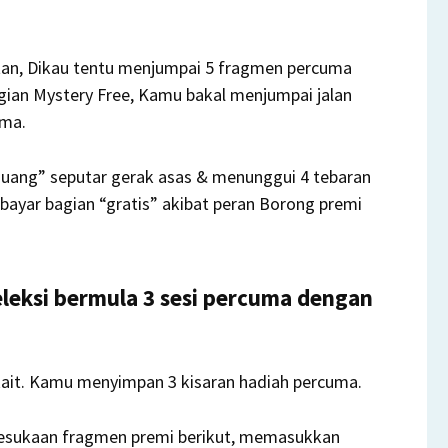
tan, Dikau tentu menjumpai 5 fragmen percuma
bagian Mystery Free, Kamu bakal menjumpai jalan
uma.
rjuang” seputar gerak asas & menunggui 4 tebaran
yar bagian “gratis” akibat peran Borong premi
leksi bermula 3 sesi percuma dengan
erkait. Kamu menyimpan 3 kisaran hadiah percuma.
 kesukaan fragmen premi berikut, memasukkan