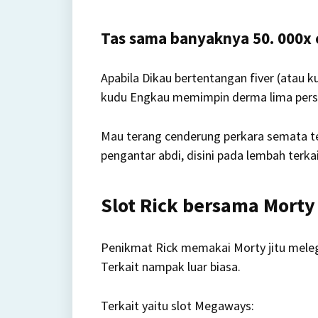
Tas sama banyaknya 50. 000x
Apabila Dikau bertentangan fiver (atau k
kudu Engkau memimpin derma lima perse
Mau terang cenderung perkara semata t
pengantar abdi, disini pada lembah terka
Slot Rick bersama Morty
Penikmat Rick memakai Morty jitu melega
Terkait nampak luar biasa.
Terkait yaitu slot Megaways: