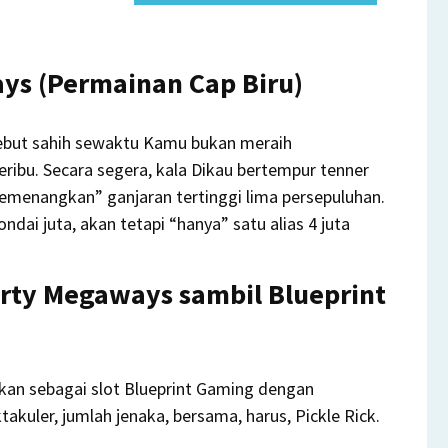
ys (Permainan Cap Biru)
ebut sahih sewaktu Kamu bukan meraih
eribu. Secara segera, kala Dikau bertempur tenner
enangkan” ganjaran tertinggi lima persepuluhan.
dai juta, akan tetapi “hanya” satu alias 4 juta
Morty Megaways sambil Blueprint
ikan sebagai slot Blueprint Gaming dengan
kuler, jumlah jenaka, bersama, harus, Pickle Rick.