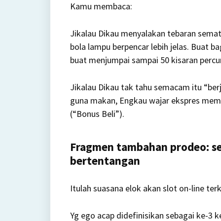
Kamu membaca:
Jikalau Dikau menyalakan tebaran sema
bola lampu berpencar lebih jelas. Buat 
buat menjumpai sampai 50 kisaran perc
Jikalau Dikau tak tahu semacam itu “be
guna makan, Engkau wajar ekspres memba
(“Bonus Beli”).
Fragmen tambahan prodeo: se
bertentangan
Itulah suasana elok akan slot on-line t
Yg ego acap didefinisikan sebagai ke-3