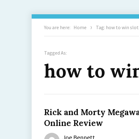
You are here:
Home
Tag: how to win slot
Tagged As:
how to win
Rick and Morty Megawa
Online Review
Author
Joe Bennett