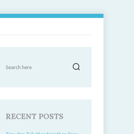
Search
Search
for:
RECENT POSTS