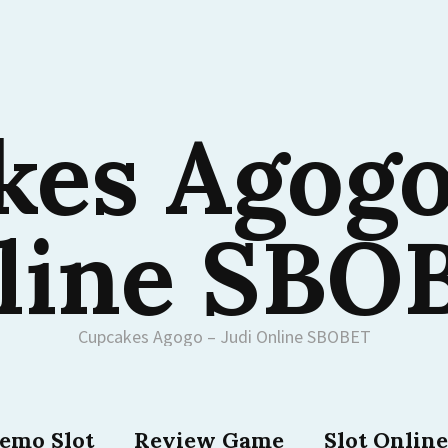
es Agogo
line SBO
Cupcakes Agogo – Judi Online SBOBET
emo Slot
Review Game
Slot Online