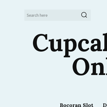
Search
Search
for:
Cupcak
On
Bocoran Slot
D