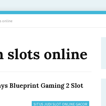
s online
 slots online
ys Blueprint Gaming 2 Slot
CATEGORIES:
SITUS JUDI SLOT ONLINE GACOR