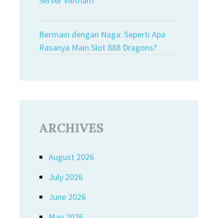
Server Vietnam
Bermain dengan Naga: Seperti Apa
Rasanya Main Slot 888 Dragons?
ARCHIVES
August 2026
July 2026
June 2026
May 2026