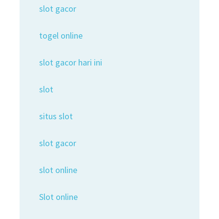
slot gacor
togel online
slot gacor hari ini
slot
situs slot
slot gacor
slot online
Slot online