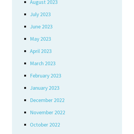
August 2023
July 2023
June 2023
May 2023
April 2023
March 2023
February 2023
January 2023
December 2022
November 2022
October 2022