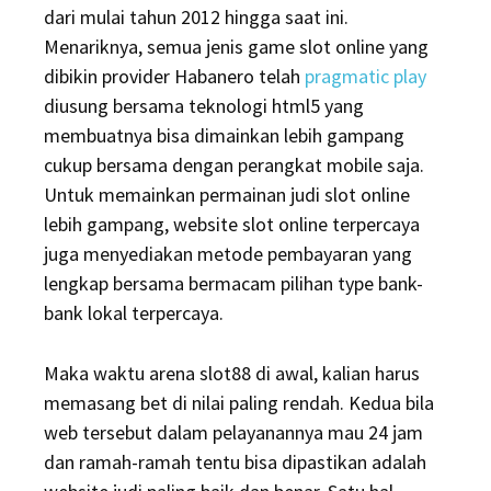
dari mulai tahun 2012 hingga saat ini.
Menariknya, semua jenis game slot online yang
dibikin provider Habanero telah
pragmatic play
diusung bersama teknologi html5 yang
membuatnya bisa dimainkan lebih gampang
cukup bersama dengan perangkat mobile saja.
Untuk memainkan permainan judi slot online
lebih gampang, website slot online terpercaya
juga menyediakan metode pembayaran yang
lengkap bersama bermacam pilihan type bank-
bank lokal terpercaya.
Maka waktu arena slot88 di awal, kalian harus
memasang bet di nilai paling rendah. Kedua bila
web tersebut dalam pelayanannya mau 24 jam
dan ramah-ramah tentu bisa dipastikan adalah