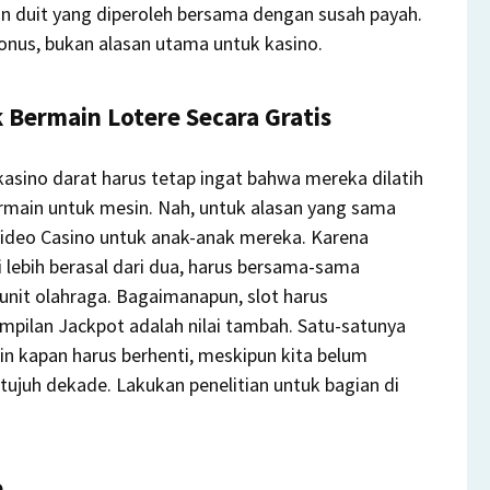
 duit yang diperoleh bersama dengan susah payah.
onus, bukan alasan utama untuk kasino.
Bermain Lotere Secara Gratis
kasino darat harus tetap ingat bahwa mereka dilatih
main untuk mesin. Nah, untuk alasan yang sama
Video Casino untuk anak-anak mereka. Karena
 lebih berasal dari dua, harus bersama-sama
nit olahraga. Bagaimanapun, slot harus
mpilan Jackpot adalah nilai tambah. Satu-satunya
in kapan harus berhenti, meskipun kita belum
tujuh dekade. Lakukan penelitian untuk bagian di
e