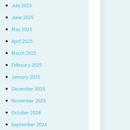
July 2025
June 2025
May 2025
April 2025
March 2025
February 2025
January 2025
December 2024
November 2024
October 2024
September 2024