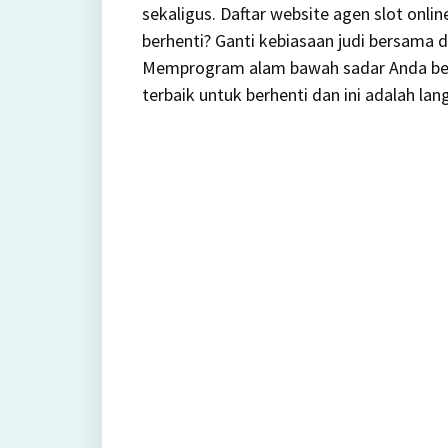
sekaligus. Daftar website agen slot on
berhenti? Ganti kebiasaan judi bersama
Memprogram alam bawah sadar Anda bers
terbaik untuk berhenti dan ini adalah l