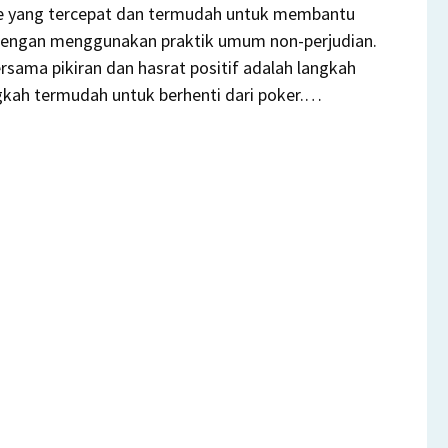
line yang tercepat dan termudah untuk membantu
 dengan menggunakan praktik umum non-perjudian.
ama pikiran dan hasrat positif adalah langkah
angkah termudah untuk berhenti dari poker.…