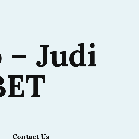
 – Judi
BET
Contact Us