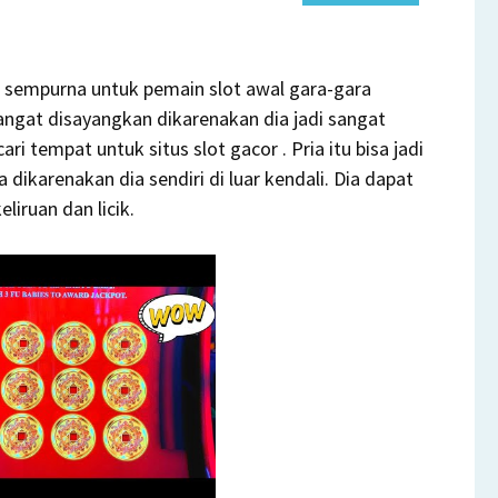
g sempurna untuk pemain slot awal gara-gara
angat disayangkan dikarenakan dia jadi sangat
tempat untuk situs slot gacor . Pria itu bisa jadi
dikarenakan dia sendiri di luar kendali. Dia dapat
iruan dan licik.