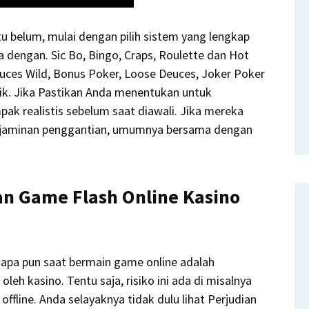
tu belum, mulai dengan pilih sistem yang lengkap
a dengan. Sic Bo, Bingo, Craps, Roulette dan Hot
uces Wild, Bonus Poker, Loose Deuces, Joker Poker
nik. Jika Pastikan Anda menentukan untuk
k realistis sebelum saat diawali. Jika mereka
k jaminan penggantian, umumnya bersama dengan
n Game Flash Online Kasino
iapa pun saat bermain game online adalah
eh kasino. Tentu saja, risiko ini ada di misalnya
ffline. Anda selayaknya tidak dulu lihat Perjudian