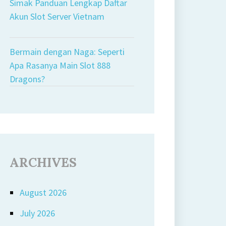
Simak Panduan Lengkap Daftar
Akun Slot Server Vietnam
Bermain dengan Naga: Seperti
Apa Rasanya Main Slot 888
Dragons?
ARCHIVES
August 2026
July 2026