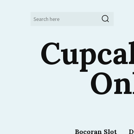
Search
Search
for:
Cupcak
On
Bocoran Slot
D