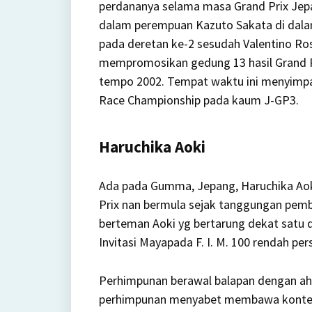
perdananya selama masa Grand Prix Jepa
dalam perempuan Kazuto Sakata di dalam
pada deretan ke-2 sesudah Valentino Ross
mempromosikan gedung 13 hasil Grand P
tempo 2002. Tempat waktu ini menyimpan
Race Championship pada kaum J-GP3.
Haruchika Aoki
Ada pada Gumma, Jepang, Haruchika Aoki
Prix nan bermula sejak tanggungan pemba
berteman Aoki yg bertarung dekat satu d
Invitasi Mayapada F. I. M. 100 rendah pe
Perhimpunan berawal balapan dengan ahl
perhimpunan menyabet membawa kontes b