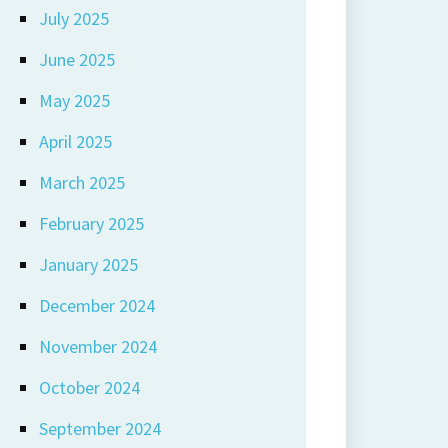
July 2025
June 2025
May 2025
April 2025
March 2025
February 2025
January 2025
December 2024
November 2024
October 2024
September 2024