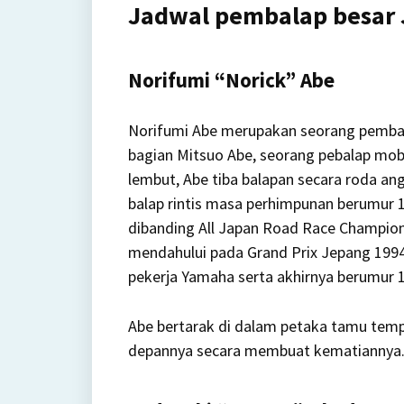
Jadwal pembalap besar
Norifumi “Norick” Abe
Norifumi Abe merupakan seorang pembal
bagian Mitsuo Abe, seorang pebalap mob
lembut, Abe tiba balapan secara roda ang
balap rintis masa perhimpunan berumur 1
dibanding All Japan Road Race Champion
mendahului pada Grand Prix Jepang 1994
pekerja Yamaha serta akhirnya berumur 1
Abe bertarak di dalam petaka tamu temp
depannya secara membuat kematiannya