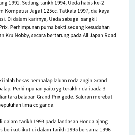
ng 1991. Sedang tarikh 1994, Ueda habis ke-2
 Kompetisi Jagat 125cc. Tatkala 1997, dia kaya
i. Di dalam karirnya, Ueda sebagai sangkil
rix. Perhimpunan purna bakti sedang kesudahan
 Kru Nobby, secara bertarung pada All Japan Road
 ialah bekas pembalap laluan roda angin Grand
lap. Perhimpunan yaitu yg terakhir daripada 3
iantara balapan Grand Prix gede. Saluran merebut
rsepuluhan lima cc ganda.
i dalam tarikh 1993 pada landasan Honda ajang
erikut-ikut di dalam tarikh 1995 bersama 1996