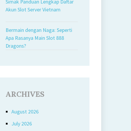
Simak Panduan Lengkap Daftar
Akun Slot Server Vietnam
Bermain dengan Naga: Seperti
Apa Rasanya Main Slot 888
Dragons?
ARCHIVES
August 2026
July 2026