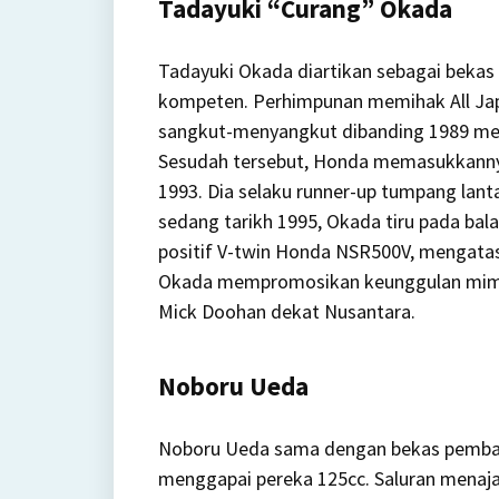
Tadayuki “Curang” Okada
Tadayuki Okada diartikan sebagai bekas
kompeten. Perhimpunan memihak All Jap
sangkut-menyangkut dibanding 1989 m
Sesudah tersebut, Honda memasukkanny
1993. Dia selaku runner-up tumpang lan
sedang tarikh 1995, Okada tiru pada b
positif V-twin Honda NSR500V, mengata
Okada mempromosikan keunggulan mimb
Mick Doohan dekat Nusantara.
Noboru Ueda
Noboru Ueda sama dengan bekas pembala
menggapai pereka 125cc. Saluran menaja