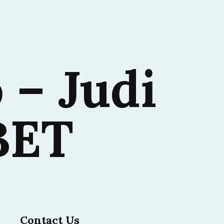
 – Judi
BET
Contact Us