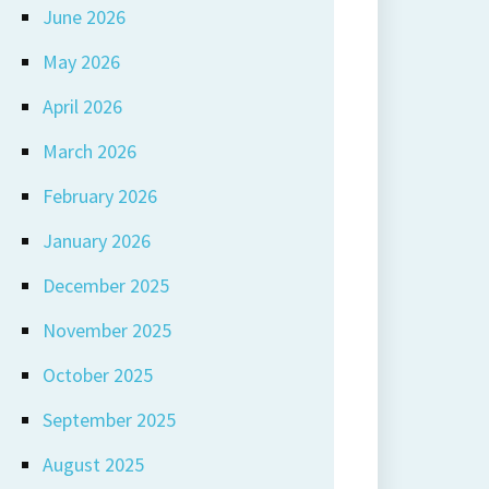
June 2026
May 2026
April 2026
March 2026
February 2026
January 2026
December 2025
November 2025
October 2025
September 2025
August 2025