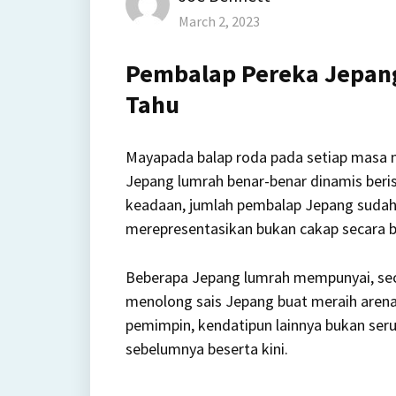
Posted
March 2, 2023
on
Pembalap Pereka Jepan
Tahu
Mayapada balap roda pada setiap masa 
Jepang lumrah benar-benar dinamis berisi
keadaan, jumlah pembalap Jepang sudah 
merepresentasikan bukan cakap secara b
Beberapa Jepang lumrah mempunyai, sec
menolong sais Jepang buat meraih arena
pemimpin, kendatipun lainnya bukan serup
sebelumnya beserta kini.