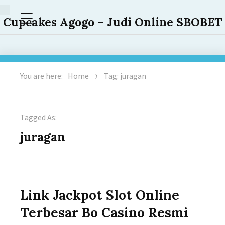
Menu
Cupcakes Agogo – Judi Online SBOBET
You are here:
Home
Tag: juragan
Tagged As:
juragan
Link Jackpot Slot Online
Terbesar Bo Casino Resmi