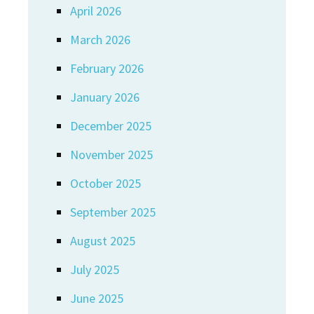
April 2026
March 2026
February 2026
January 2026
December 2025
November 2025
October 2025
September 2025
August 2025
July 2025
June 2025