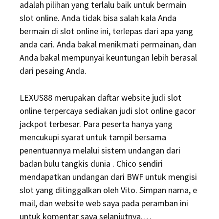
adalah pilihan yang terlalu baik untuk bermain
slot online. Anda tidak bisa salah kala Anda
bermain di slot online ini, terlepas dari apa yang
anda cari. Anda bakal menikmati permainan, dan
Anda bakal mempunyai keuntungan lebih berasal
dari pesaing Anda.
LEXUS88 merupakan daftar website judi slot
online terpercaya sediakan judi slot online gacor
jackpot terbesar. Para peserta hanya yang
mencukupi syarat untuk tampil bersama
penentuannya melalui sistem undangan dari
badan bulu tangkis dunia . Chico sendiri
mendapatkan undangan dari BWF untuk mengisi
slot yang ditinggalkan oleh Vito. Simpan nama, e
mail, dan website web saya pada peramban ini
untuk komentar saya selanjutnya.…