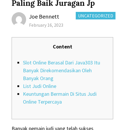
Paling Baik Juragan Jp
Author
CATEGORIES:
Joe Bennett
UNCATEGORIZED
Posted
February 16, 2023
on
Content
Slot Online Berasal Dari Java303 Itu
Banyak Direkomendasikan Oleh
Banyak Orang
List Judi Online
Keuntungan Bermain Di Situs Judi
Online Terpercaya
Banyak pemain judi yang telah sukses