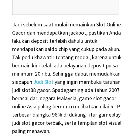
Jadi sebelum saat mulai memainkan Slot Online
Gacor dan mendapatkan jackpot, pastikan Anda
lakukan deposit terlebih dahulu untuk
mendapatkan saldo chip yang cukup pada akun.
Tak perlu khawatir tentang modal, karena untuk
bermain kini telah ada pelayanan deposit pulsa
minimum 20 ribu. Sehingga dapat memudahkan
siapapun
Judi Slot
yang ingin membuka taruhan
judi slot88 gacor. Spadegaming ada tahun 2007
berasal dari negara Malaysia, game slot gacor
online Asia paling bermutu melibatkan nilai RTP
terbesar diangka 96% di dukung fitur gameplay
judi slot gacor terbaik, serta tampilan slot visual
paling menawan.