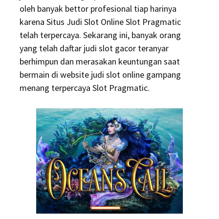
oleh banyak bettor profesional tiap harinya
karena Situs Judi Slot Online Slot Pragmatic
telah terpercaya. Sekarang ini, banyak orang
yang telah daftar judi slot gacor teranyar
berhimpun dan merasakan keuntungan saat
bermain di website judi slot online gampang
menang terpercaya Slot Pragmatic.