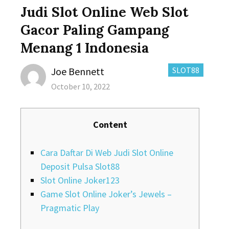
Judi Slot Online Web Slot
Gacor Paling Gampang
Menang 1 Indonesia
Author
CATEGORIES:
Joe Bennett
SLOT88
Posted
October 10, 2022
on
Content
Cara Daftar Di Web Judi Slot Online
Deposit Pulsa Slot88
Slot Online Joker123
Game Slot Online Joker’s Jewels –
Pragmatic Play