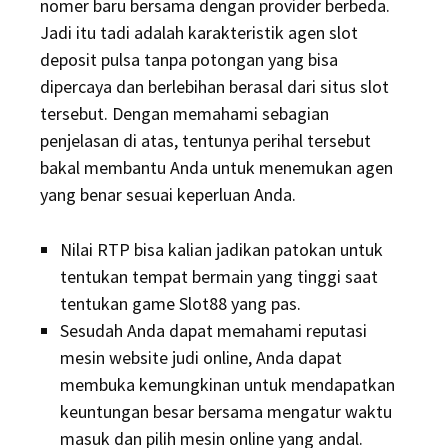
nomer baru bersama dengan provider berbeda.
Jadi itu tadi adalah karakteristik agen slot
deposit pulsa tanpa potongan yang bisa
dipercaya dan berlebihan berasal dari situs slot
tersebut. Dengan memahami sebagian
penjelasan di atas, tentunya perihal tersebut
bakal membantu Anda untuk menemukan agen
yang benar sesuai keperluan Anda.
Nilai RTP bisa kalian jadikan patokan untuk
tentukan tempat bermain yang tinggi saat
tentukan game Slot88 yang pas.
Sesudah Anda dapat memahami reputasi
mesin website judi online, Anda dapat
membuka kemungkinan untuk mendapatkan
keuntungan besar bersama mengatur waktu
masuk dan pilih mesin online yang andal.