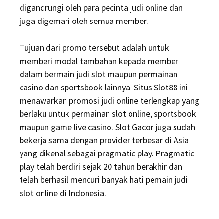
digandrungi oleh para pecinta judi online dan
juga digemari oleh semua member.
Tujuan dari promo tersebut adalah untuk
memberi modal tambahan kepada member
dalam bermain judi slot maupun permainan
casino dan sportsbook lainnya. Situs Slot88 ini
menawarkan promosi judi online terlengkap yang
berlaku untuk permainan slot online, sportsbook
maupun game live casino. Slot Gacor juga sudah
bekerja sama dengan provider terbesar di Asia
yang dikenal sebagai pragmatic play. Pragmatic
play telah berdiri sejak 20 tahun berakhir dan
telah berhasil mencuri banyak hati pemain judi
slot online di Indonesia.