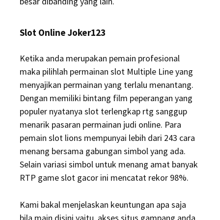
besar dibanding yang lain.
Slot Online Joker123
Ketika anda merupakan pemain profesional
maka pilihlah permainan slot Multiple Line yang
menyajikan permainan yang terlalu menantang.
Dengan memiliki bintang film peperangan yang
populer nyatanya slot terlengkap rtg sanggup
menarik pasaran permainan judi online. Para
pemain slot lions mempunyai lebih dari 243 cara
menang bersama gabungan simbol yang ada.
Selain variasi simbol untuk menang amat banyak
RTP game slot gacor ini mencatat rekor 98%.
Kami bakal menjelaskan keuntungan apa saja
bila main disini yaitu, akses situs gampang anda