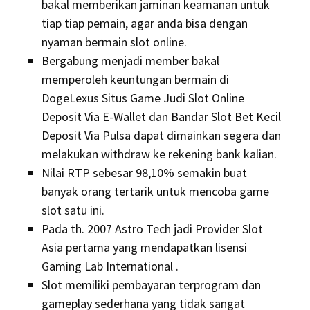
bakal memberikan jaminan keamanan untuk
tiap tiap pemain, agar anda bisa dengan
nyaman bermain slot online.
Bergabung menjadi member bakal
memperoleh keuntungan bermain di
DogeLexus Situs Game Judi Slot Online
Deposit Via E-Wallet dan Bandar Slot Bet Kecil
Deposit Via Pulsa dapat dimainkan segera dan
melakukan withdraw ke rekening bank kalian.
Nilai RTP sebesar 98,10% semakin buat
banyak orang tertarik untuk mencoba game
slot satu ini.
Pada th. 2007 Astro Tech jadi Provider Slot
Asia pertama yang mendapatkan lisensi
Gaming Lab International .
Slot memiliki pembayaran terprogram dan
gameplay sederhana yang tidak sangat