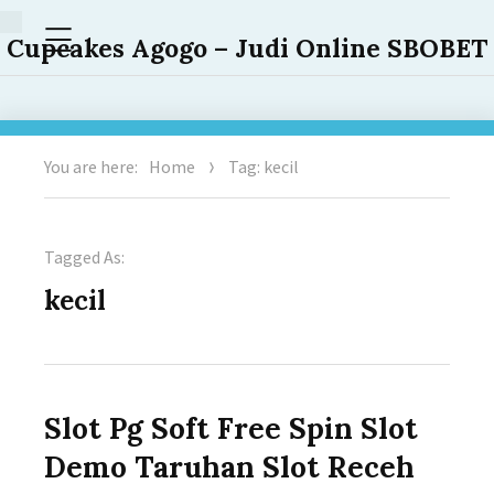
Menu
Cupcakes Agogo – Judi Online SBOBET
You are here:
Home
Tag: kecil
Tagged As:
kecil
Slot Pg Soft Free Spin Slot
Demo Taruhan Slot Receh