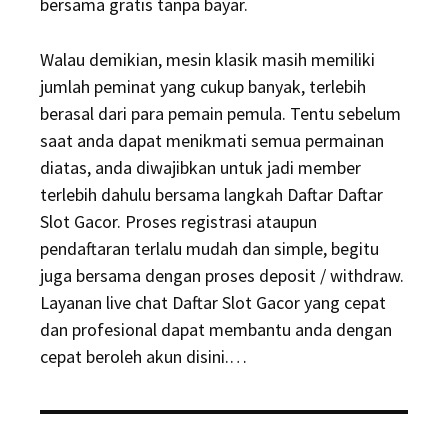
bersama gratis tanpa bayar.
Walau demikian, mesin klasik masih memiliki
jumlah peminat yang cukup banyak, terlebih
berasal dari para pemain pemula. Tentu sebelum
saat anda dapat menikmati semua permainan
diatas, anda diwajibkan untuk jadi member
terlebih dahulu bersama langkah Daftar Daftar
Slot Gacor. Proses registrasi ataupun
pendaftaran terlalu mudah dan simple, begitu
juga bersama dengan proses deposit / withdraw.
Layanan live chat Daftar Slot Gacor yang cepat
dan profesional dapat membantu anda dengan
cepat beroleh akun disini.…