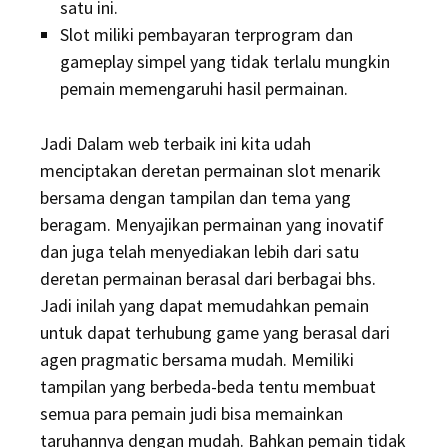
satu ini.
Slot miliki pembayaran terprogram dan
gameplay simpel yang tidak terlalu mungkin
pemain memengaruhi hasil permainan.
Jadi Dalam web terbaik ini kita udah
menciptakan deretan permainan slot menarik
bersama dengan tampilan dan tema yang
beragam. Menyajikan permainan yang inovatif
dan juga telah menyediakan lebih dari satu
deretan permainan berasal dari berbagai bhs.
Jadi inilah yang dapat memudahkan pemain
untuk dapat terhubung game yang berasal dari
agen pragmatic bersama mudah. Memiliki
tampilan yang berbeda-beda tentu membuat
semua para pemain judi bisa memainkan
taruhannya dengan mudah. Bahkan pemain tidak