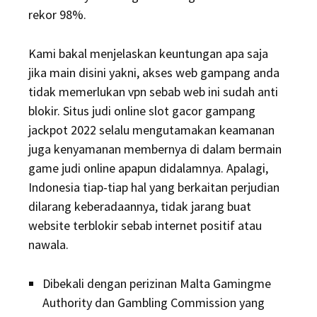
rekor 98%.
Kami bakal menjelaskan keuntungan apa saja
jika main disini yakni, akses web gampang anda
tidak memerlukan vpn sebab web ini sudah anti
blokir. Situs judi online slot gacor gampang
jackpot 2022 selalu mengutamakan keamanan
juga kenyamanan membernya di dalam bermain
game judi online apapun didalamnya. Apalagi,
Indonesia tiap-tiap hal yang berkaitan perjudian
dilarang keberadaannya, tidak jarang buat
website terblokir sebab internet positif atau
nawala.
Dibekali dengan perizinan Malta Gamingme
Authority dan Gambling Commission yang