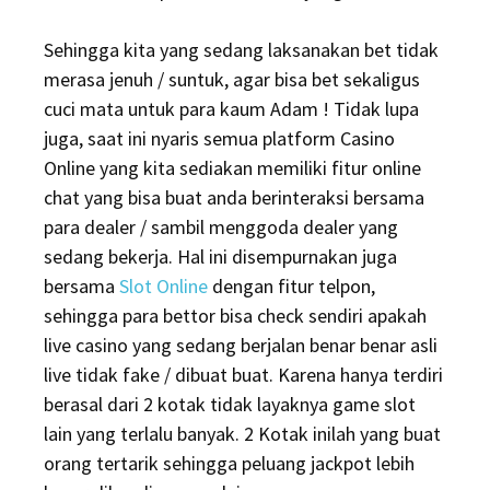
Sehingga kita yang sedang laksanakan bet tidak
merasa jenuh / suntuk, agar bisa bet sekaligus
cuci mata untuk para kaum Adam ! Tidak lupa
juga, saat ini nyaris semua platform Casino
Online yang kita sediakan memiliki fitur online
chat yang bisa buat anda berinteraksi bersama
para dealer / sambil menggoda dealer yang
sedang bekerja. Hal ini disempurnakan juga
bersama
Slot Online
dengan fitur telpon,
sehingga para bettor bisa check sendiri apakah
live casino yang sedang berjalan benar benar asli
live tidak fake / dibuat buat. Karena hanya terdiri
berasal dari 2 kotak tidak layaknya game slot
lain yang terlalu banyak. 2 Kotak inilah yang buat
orang tertarik sehingga peluang jackpot lebih