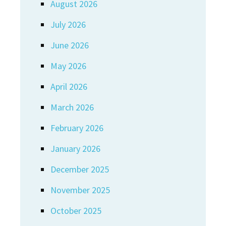
August 2026
July 2026
June 2026
May 2026
April 2026
March 2026
February 2026
January 2026
December 2025
November 2025
October 2025