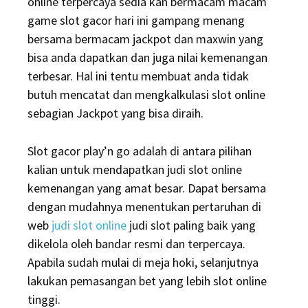
online terpercaya sedia kan bermacam macam
game slot gacor hari ini gampang menang
bersama bermacam jackpot dan maxwin yang
bisa anda dapatkan dan juga nilai kemenangan
terbesar. Hal ini tentu membuat anda tidak
butuh mencatat dan mengkalkulasi slot online
sebagian Jackpot yang bisa diraih.
Slot gacor play’n go adalah di antara pilihan
kalian untuk mendapatkan judi slot online
kemenangan yang amat besar. Dapat bersama
dengan mudahnya menentukan pertaruhan di
web
judi slot online
judi slot paling baik yang
dikelola oleh bandar resmi dan terpercaya.
Apabila sudah mulai di meja hoki, selanjutnya
lakukan pemasangan bet yang lebih slot online
tinggi.