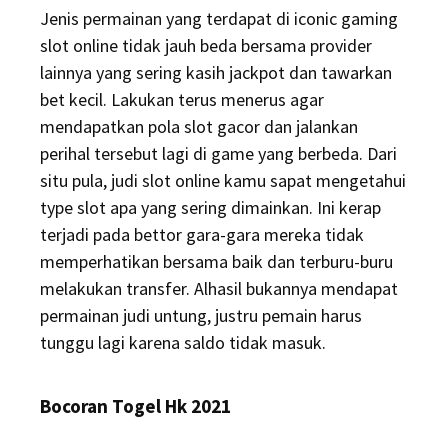
Jenis permainan yang terdapat di iconic gaming
slot online tidak jauh beda bersama provider
lainnya yang sering kasih jackpot dan tawarkan
bet kecil. Lakukan terus menerus agar
mendapatkan pola slot gacor dan jalankan
perihal tersebut lagi di game yang berbeda. Dari
situ pula, judi slot online kamu sapat mengetahui
type slot apa yang sering dimainkan. Ini kerap
terjadi pada bettor gara-gara mereka tidak
memperhatikan bersama baik dan terburu-buru
melakukan transfer. Alhasil bukannya mendapat
permainan judi untung, justru pemain harus
tunggu lagi karena saldo tidak masuk.
Bocoran Togel Hk 2021