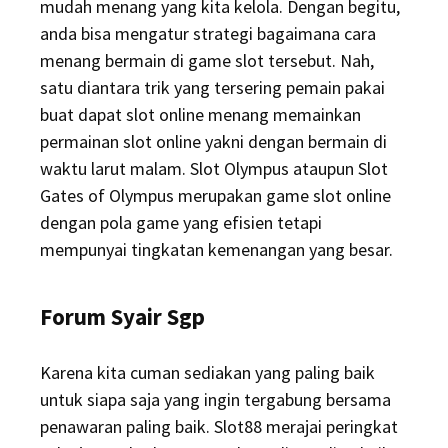
mudah menang yang kita kelola. Dengan begitu,
anda bisa mengatur strategi bagaimana cara
menang bermain di game slot tersebut. Nah,
satu diantara trik yang tersering pemain pakai
buat dapat slot online menang memainkan
permainan slot online yakni dengan bermain di
waktu larut malam. Slot Olympus ataupun Slot
Gates of Olympus merupakan game slot online
dengan pola game yang efisien tetapi
mempunyai tingkatan kemenangan yang besar.
Forum Syair Sgp
Karena kita cuman sediakan yang paling baik
untuk siapa saja yang ingin tergabung bersama
penawaran paling baik. Slot88 merajai peringkat