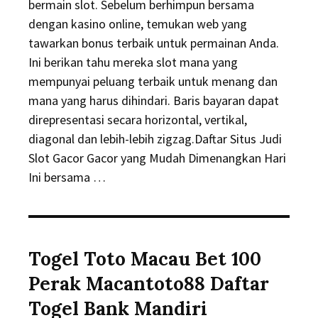
bermain slot. Sebelum berhimpun bersama
dengan kasino online, temukan web yang
tawarkan bonus terbaik untuk permainan Anda.
Ini berikan tahu mereka slot mana yang
mempunyai peluang terbaik untuk menang dan
mana yang harus dihindari. Baris bayaran dapat
direpresentasi secara horizontal, vertikal,
diagonal dan lebih-lebih zigzag.Daftar Situs Judi
Slot Gacor Gacor yang Mudah Dimenangkan Hari
Ini bersama …
Togel Toto Macau Bet 100
Perak Macantoto88 Daftar
Togel Bank Mandiri