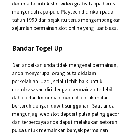
demo kita untuk slot video gratis tanpa harus
mengunduh apa-pun. Playtech didirikan pada
tahun 1999 dan sejak itu terus mengembangkan
sejumlah permainan slot online yang luar biasa.
Bandar Togel Up
Dan andaikan anda tidak mengenal permainan,
anda menyerupai orang buta didalam
perkelahian! Jadi, selalu lebih baik untuk
membiasakan diri dengan permainan terlebih
dahulu dan kemudian memilih untuk mulai
bertaruh dengan duwit sungguhan. Saat anda
mengunjugi web slot deposit pulsa paling gacor
dan terpercaya anda dapat melakukan setoran
pulsa untuk memainkan banyak permainan