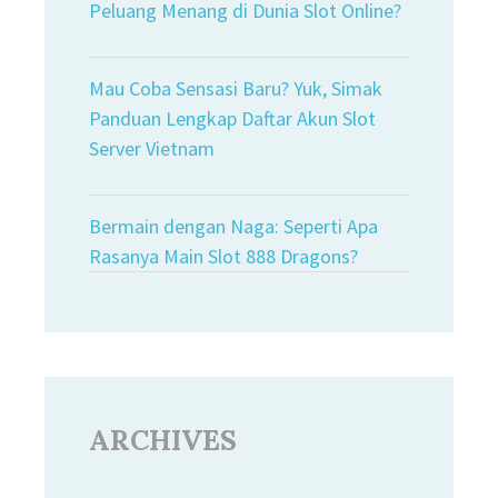
Peluang Menang di Dunia Slot Online?
Mau Coba Sensasi Baru? Yuk, Simak
Panduan Lengkap Daftar Akun Slot
Server Vietnam
Bermain dengan Naga: Seperti Apa
Rasanya Main Slot 888 Dragons?
ARCHIVES