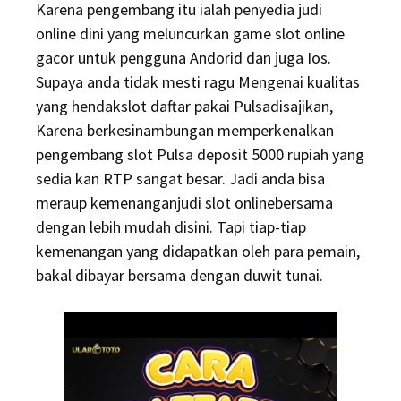
Karena pengembang itu ialah penyedia judi
online dini yang meluncurkan game slot online
gacor untuk pengguna Andorid dan juga Ios.
Supaya anda tidak mesti ragu Mengenai kualitas
yang hendakslot daftar pakai Pulsadisajikan,
Karena berkesinambungan memperkenalkan
pengembang slot Pulsa deposit 5000 rupiah yang
sedia kan RTP sangat besar. Jadi anda bisa
meraup kemenanganjudi slot onlinebersama
dengan lebih mudah disini. Tapi tiap-tiap
kemenangan yang didapatkan oleh para pemain,
bakal dibayar bersama dengan duwit tunai.