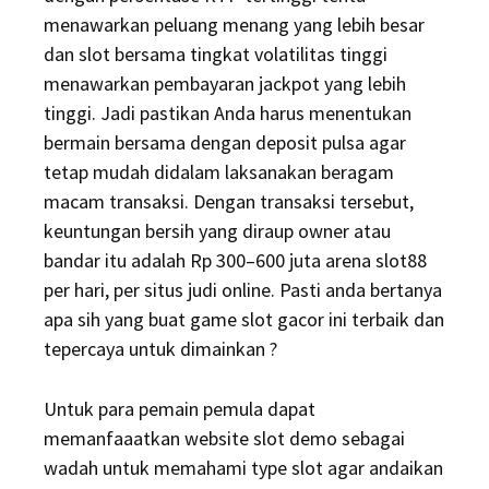
menawarkan peluang menang yang lebih besar
dan slot bersama tingkat volatilitas tinggi
menawarkan pembayaran jackpot yang lebih
tinggi. Jadi pastikan Anda harus menentukan
bermain bersama dengan deposit pulsa agar
tetap mudah didalam laksanakan beragam
macam transaksi. Dengan transaksi tersebut,
keuntungan bersih yang diraup owner atau
bandar itu adalah Rp 300–600 juta arena slot88
per hari, per situs judi online. Pasti anda bertanya
apa sih yang buat game slot gacor ini terbaik dan
tepercaya untuk dimainkan ?
Untuk para pemain pemula dapat
memanfaaatkan website slot demo sebagai
wadah untuk memahami type slot agar andaikan