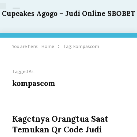
Menu
Cupcakes Agogo – Judi Online SBOBET
You are here:
Home
Tag: kompascom
Tagged As:
kompascom
Kagetnya Orangtua Saat
Temukan Qr Code Judi