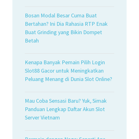
Bosan Modal Besar Cuma Buat
Bertahan? Ini Dia Rahasia RTP Enak
Buat Grinding yang Bikin Dompet
Betah
Kenapa Banyak Pemain Pilih Login
Slot88 Gacor untuk Meningkatkan
Peluang Menang di Dunia Slot Online?
Mau Coba Sensasi Baru? Yuk, Simak
Panduan Lengkap Daftar Akun Slot
Server Vietnam