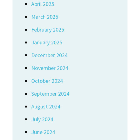
April 2025
March 2025
February 2025
January 2025
December 2024
November 2024
October 2024
September 2024
August 2024
July 2024
June 2024