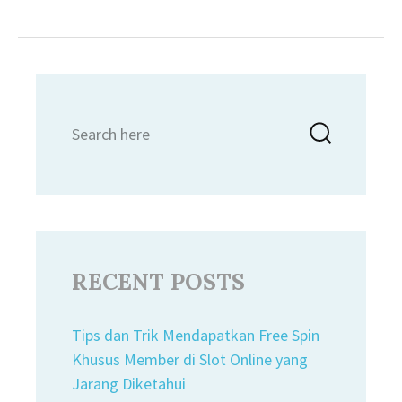
Search
Searc
for:
RECENT POSTS
Tips dan Trik Mendapatkan Free Spin
Khusus Member di Slot Online yang
Jarang Diketahui