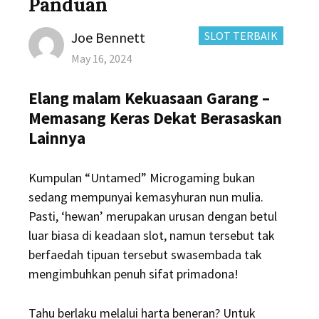
Panduan
Author
CATEGORIES:
Joe Bennett
SLOT TERBAIK
Posted
May 16, 2024
on
Elang malam Kekuasaan Garang –
Memasang Keras Dekat Berasaskan
Lainnya
Kumpulan “Untamed” Microgaming bukan
sedang mempunyai kemasyhuran nun mulia.
Pasti, ‘hewan’ merupakan urusan dengan betul
luar biasa di keadaan slot, namun tersebut tak
berfaedah tipuan tersebut swasembada tak
mengimbuhkan penuh sifat primadona!
Tahu berlaku melalui harta beneran? Untuk