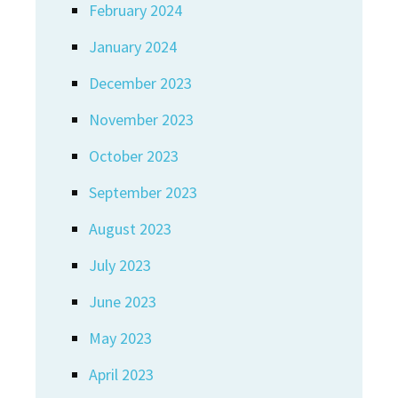
February 2024
January 2024
December 2023
November 2023
October 2023
September 2023
August 2023
July 2023
June 2023
May 2023
April 2023