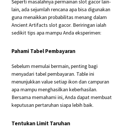
Seperti masalahnya permainan slot gacor lain-
lain, ada sejumlah rencana apa bisa digunakan
guna menaikkan probabilitas menang dalam
Ancient Artifacts slot gacor. Beriringan ialah
sedikit tips apa mampu Anda eksperimen:
Pahami Tabel Pembayaran
Sebelum memulai bermain, penting bagi
menyadari tabel pembayaran. Table ini
menunjukkan value setiap ikon dan campuran
apa mampu menghasilkan keberhasilan.
Bersama memahami ini, Anda dapat membuat
keputusan pertaruhan siapa lebih baik.
Tentukan Limit Taruhan