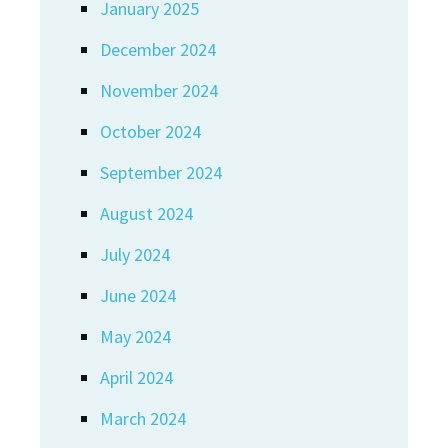
January 2025
December 2024
November 2024
October 2024
September 2024
August 2024
July 2024
June 2024
May 2024
April 2024
March 2024