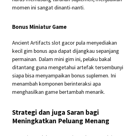
momen ini sangat dinanti-nanti.
Bonus Miniatur Game
Ancient Artifacts slot gacor pula menyediakan
kecil gim bonus apa dapat dijangkau sepanjang
permainan. Dalam mini gim ini, pelaku bakal
ditantang guna mengetahui artefak tersembunyi
siapa bisa menyampaikan bonus suplemen. Ini
menambah komponen berinteraksi apa
menghasilkan game bertambah menarik.
Strategi dan juga Saran bagi
Meningkatkan Peluang Menang