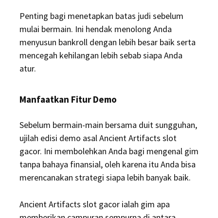
Penting bagi menetapkan batas judi sebelum
mulai bermain. Ini hendak menolong Anda
menyusun bankroll dengan lebih besar baik serta
mencegah kehilangan lebih sebab siapa Anda
atur.
Manfaatkan Fitur Demo
Sebelum bermain-main bersama duit sungguhan,
ujilah edisi demo asal Ancient Artifacts slot
gacor. Ini membolehkan Anda bagi mengenal gim
tanpa bahaya finansial, oleh karena itu Anda bisa
merencanakan strategi siapa lebih banyak baik.
Ancient Artifacts slot gacor ialah gim apa
memberikan campuran sempurna di antara