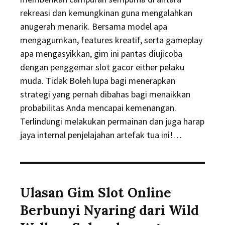
rekreasi dan kemungkinan guna mengalahkan
anugerah menarik. Bersama model apa
mengagumkan, features kreatif, serta gameplay
apa mengasyikkan, gim ini pantas diujicoba
dengan penggemar slot gacor either pelaku
muda. Tidak Boleh lupa bagi menerapkan
strategi yang pernah dibahas bagi menaikkan
probabilitas Anda mencapai kemenangan.
Terlindungi melakukan permainan dan juga harap
jaya internal penjelajahan artefak tua ini!…
Ulasan Gim Slot Online
Berbunyi Nyaring dari Wild