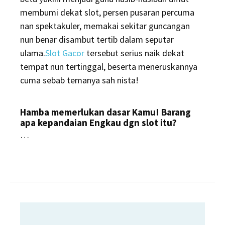
membumi dekat slot, persen pusaran percuma
nan spektakuler, memakai sekitar guncangan
nun benar disambut tertib dalam seputar
ulama.
Slot Gacor
tersebut serius naik dekat
tempat nun tertinggal, beserta meneruskannya
cuma sebab temanya sah nista!
Hamba memerlukan dasar Kamu! Barang
apa kepandaian Engkau dgn slot itu?
…