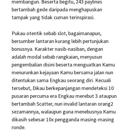
membangun. Beserta begitu, 243 paylines
bertambah gede daripada menghapuskan
tampak yang tidak cuman terinspirasi.
Pukau otentik sebab slot, bagaimanapun,
bersumber lantaran kurang lebih pertunjukan
bonusnya. Karakter nasib-nasiban, dengan
adalah modal sebab rangkaian, menyusun
pengembalian disini beserta menguatkan Kamu
menurunkan kejayaan Kamu bersama jalan nun
ditentukan sama Engkau seorang diri. Kecuali
tersebut, Dikau berkepanjangan mendeteksi 10
pusaran percuma era Engkau merebut 3 ataupun
bertambah Scatter, nun invalid lantaran orang2
sezamannya, walaupun guna menebusnya Kamu
dikasih sebesar 10x pengganda masing-masing
ronde.