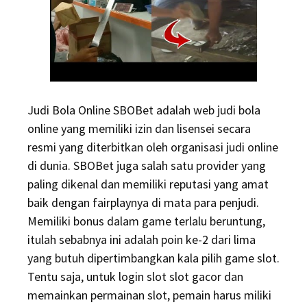
Judi Bola Online SBOBet adalah web judi bola
online yang memiliki izin dan lisensei secara
resmi yang diterbitkan oleh organisasi judi online
di dunia. SBOBet juga salah satu provider yang
paling dikenal dan memiliki reputasi yang amat
baik dengan fairplaynya di mata para penjudi.
Memiliki bonus dalam game terlalu beruntung,
itulah sebabnya ini adalah poin ke-2 dari lima
yang butuh dipertimbangkan kala pilih game slot.
Tentu saja, untuk login slot slot gacor dan
memainkan permainan slot, pemain harus miliki