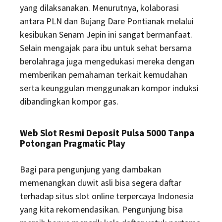
yang dilaksanakan. Menurutnya, kolaborasi
antara PLN dan Bujang Dare Pontianak melalui
kesibukan Senam Jepin ini sangat bermanfaat.
Selain mengajak para ibu untuk sehat bersama
berolahraga juga mengedukasi mereka dengan
memberikan pemahaman terkait kemudahan
serta keunggulan menggunakan kompor induksi
dibandingkan kompor gas.
Web Slot Resmi Deposit Pulsa 5000 Tanpa
Potongan Pragmatic Play
Bagi para pengunjung yang dambakan
memenangkan duwit asli bisa segera daftar
terhadap situs slot online terpercaya Indonesia
yang kita rekomendasikan. Pengunjung bisa