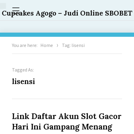
Menu
Cupcakes Agogo – Judi Online SBOBET
You are here:
Home
Tag: lisensi
Tagged As:
lisensi
Link Daftar Akun Slot Gacor
Hari Ini Gampang Menang