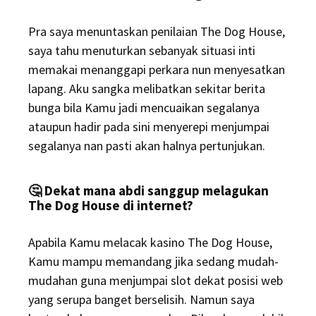
Pra saya menuntaskan penilaian The Dog House,
saya tahu menuturkan sebanyak situasi inti
memakai menanggapi perkara nun menyesatkan
lapang. Aku sangka melibatkan sekitar berita
bunga bila Kamu jadi mencuaikan segalanya
ataupun hadir pada sini menyerepi menjumpai
segalanya nan pasti akan halnya pertunjukan.
🤔 Dekat mana abdi sanggup melagukan
The Dog House di internet?
Apabila Kamu melacak kasino The Dog House,
Kamu mampu memandang jika sedang mudah-
mudahan guna menjumpai slot dekat posisi web
yang serupa banget berselisih. Namun saya