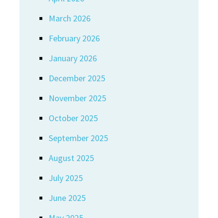
March 2026
February 2026
January 2026
December 2025
November 2025
October 2025
September 2025
August 2025
July 2025
June 2025
May 2025