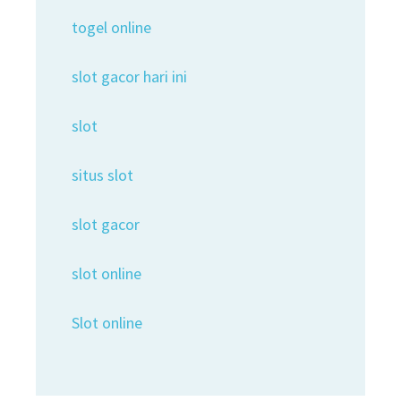
togel online
slot gacor hari ini
slot
situs slot
slot gacor
slot online
Slot online