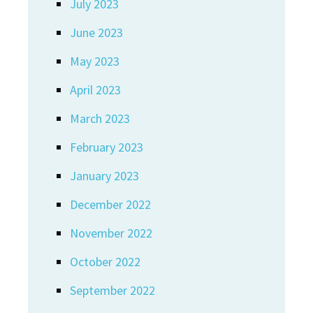
July 2023
June 2023
May 2023
April 2023
March 2023
February 2023
January 2023
December 2022
November 2022
October 2022
September 2022