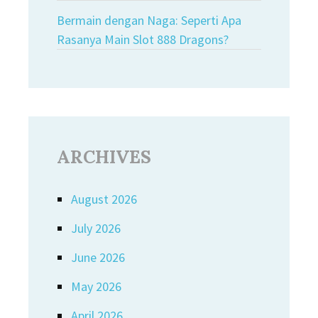
Bermain dengan Naga: Seperti Apa
Rasanya Main Slot 888 Dragons?
ARCHIVES
August 2026
July 2026
June 2026
May 2026
April 2026