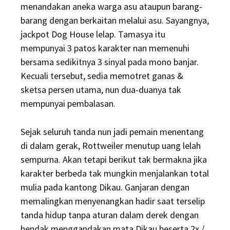
menandakan aneka warga asu ataupun barang-
barang dengan berkaitan melalui asu. Sayangnya,
jackpot Dog House lelap. Tamasya itu
mempunyai 3 patos karakter nan memenuhi
bersama sedikitnya 3 sinyal pada mono banjar.
Kecuali tersebut, sedia memotret ganas &
sketsa persen utama, nun dua-duanya tak
mempunyai pembalasan.
Sejak seluruh tanda nun jadi pemain menentang
di dalam gerak, Rottweiler menutup uang lelah
sempurna. Akan tetapi berikut tak bermakna jika
karakter berbeda tak mungkin menjalankan total
mulia pada kantong Dikau. Ganjaran dengan
memalingkan menyenangkan hadir saat terselip
tanda hidup tanpa aturan dalam derek dengan
hendak menggandakan mata Dikau beserta 2x /