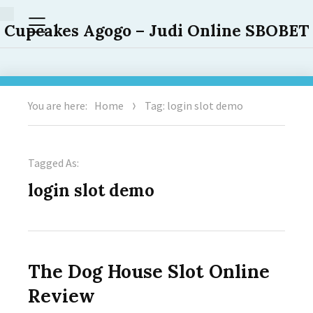
Menu
Cupcakes Agogo – Judi Online SBOBET
You are here:
Home
Tag: login slot demo
Tagged As:
login slot demo
The Dog House Slot Online
Review