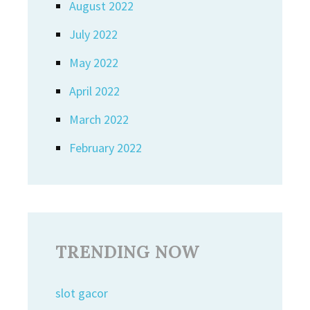
August 2022
July 2022
May 2022
April 2022
March 2022
February 2022
TRENDING NOW
slot gacor