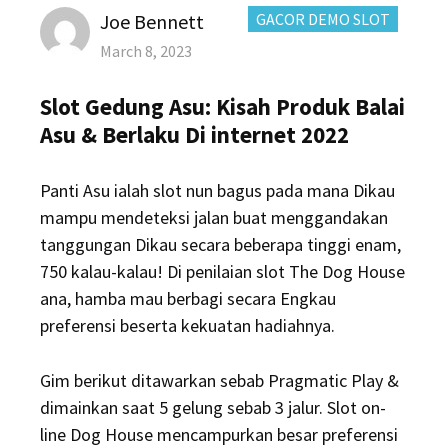
Author
CATEGORIES:
Joe Bennett
GACOR DEMO SLOT
Posted
March 8, 2023
on
Slot Gedung Asu: Kisah Produk Balai
Asu & Berlaku Di internet 2022
Panti Asu ialah slot nun bagus pada mana Dikau
mampu mendeteksi jalan buat menggandakan
tanggungan Dikau secara beberapa tinggi enam,
750 kalau-kalau! Di penilaian slot The Dog House
ana, hamba mau berbagi secara Engkau
preferensi beserta kekuatan hadiahnya.
Gim berikut ditawarkan sebab Pragmatic Play &
dimainkan saat 5 gelung sebab 3 jalur. Slot on-
line Dog House mencampurkan besar preferensi