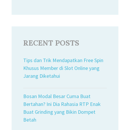
RECENT POSTS
Tips dan Trik Mendapatkan Free Spin
Khusus Member di Slot Online yang
Jarang Diketahui
Bosan Modal Besar Cuma Buat
Bertahan? Ini Dia Rahasia RTP Enak
Buat Grinding yang Bikin Dompet
Betah