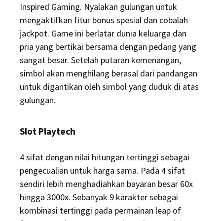
Inspired Gaming. Nyalakan gulungan untuk
mengaktifkan fitur bonus spesial dan cobalah
jackpot. Game ini berlatar dunia keluarga dan
pria yang bertikai bersama dengan pedang yang
sangat besar. Setelah putaran kemenangan,
simbol akan menghilang berasal dari pandangan
untuk digantikan oleh simbol yang duduk di atas
gulungan.
Slot Playtech
4 sifat dengan nilai hitungan tertinggi sebagai
pengecualian untuk harga sama. Pada 4 sifat
sendiri lebih menghadiahkan bayaran besar 60x
hingga 3000x. Sebanyak 9 karakter sebagai
kombinasi tertinggi pada permainan leap of