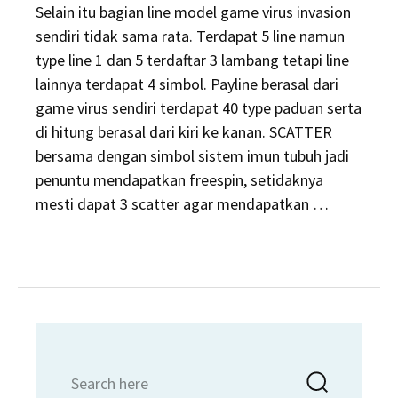
Selain itu bagian line model game virus invasion
sendiri tidak sama rata. Terdapat 5 line namun
type line 1 dan 5 terdaftar 3 lambang tetapi line
lainnya terdapat 4 simbol. Payline berasal dari
game virus sendiri terdapat 40 type paduan serta
di hitung berasal dari kiri ke kanan. SCATTER
bersama dengan simbol sistem imun tubuh jadi
penuntu mendapatkan freespin, setidaknya
mesti dapat 3 scatter agar mendapatkan …
Search
Searc
for: