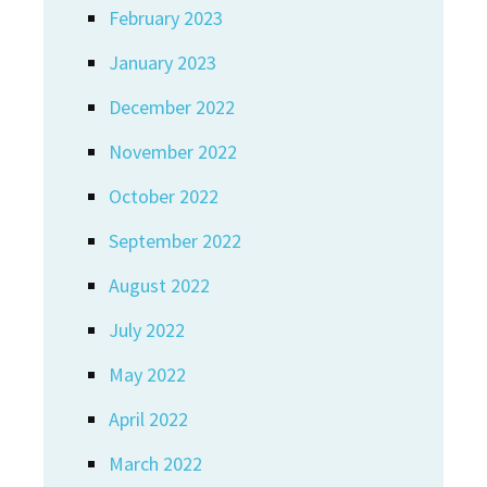
February 2023
January 2023
December 2022
November 2022
October 2022
September 2022
August 2022
July 2022
May 2022
April 2022
March 2022