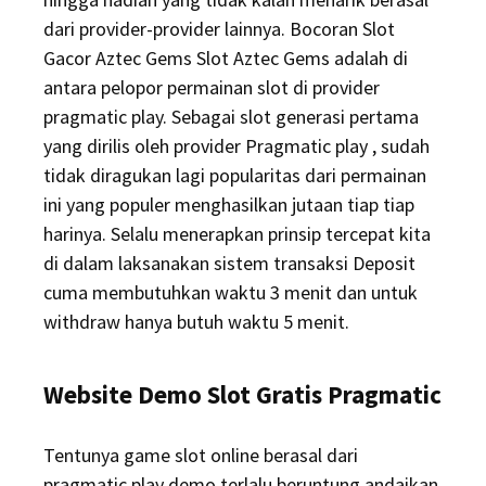
dari provider-provider lainnya. Bocoran Slot
Gacor Aztec Gems Slot Aztec Gems adalah di
antara pelopor permainan slot di provider
pragmatic play. Sebagai slot generasi pertama
yang dirilis oleh provider Pragmatic play , sudah
tidak diragukan lagi popularitas dari permainan
ini yang populer menghasilkan jutaan tiap tiap
harinya. Selalu menerapkan prinsip tercepat kita
di dalam laksanakan sistem transaksi Deposit
cuma membutuhkan waktu 3 menit dan untuk
withdraw hanya butuh waktu 5 menit.
Website Demo Slot Gratis Pragmatic
Tentunya game slot online berasal dari
pragmatic play demo terlalu beruntung andaikan