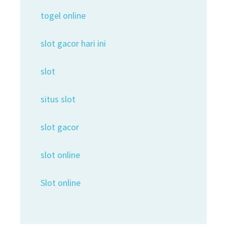
togel online
slot gacor hari ini
slot
situs slot
slot gacor
slot online
Slot online