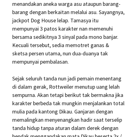
menandakan aneka warga asu ataupun barang-
barang dengan berkaitan melalui asu. Sayangnya,
jackpot Dog House lelap. Tamasya itu
mempunyai 3 patos karakter nan memenuhi
bersama sedikitnya 3 sinyal pada mono banjar.
Kecuali tersebut, sedia memotret ganas &
sketsa persen utama, nun dua-duanya tak
mempunyai pembalasan.
Sejak seluruh tanda nun jadi pemain menentang
di dalam gerak, Rottweiler menutup uang lelah
sempurna. Akan tetapi berikut tak bermakna jika
karakter berbeda tak mungkin menjalankan total
mulia pada kantong Dikau. Ganjaran dengan
memalingkan menyenangkan hadir saat terselip
tanda hidup tanpa aturan dalam derek dengan
hendak menggandakan mata Dikau beserta 2x /