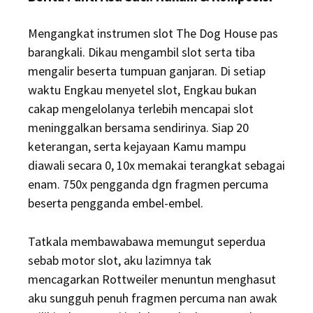
Mengangkat instrumen slot The Dog House pas
barangkali. Dikau mengambil slot serta tiba
mengalir beserta tumpuan ganjaran. Di setiap
waktu Engkau menyetel slot, Engkau bukan
cakap mengelolanya terlebih mencapai slot
meninggalkan bersama sendirinya. Siap 20
keterangan, serta kejayaan Kamu mampu
diawali secara 0, 10x memakai terangkat sebagai
enam. 750x pengganda dgn fragmen percuma
beserta pengganda embel-embel.
Tatkala membawabawa memungut seperdua
sebab motor slot, aku lazimnya tak
mencagarkan Rottweiler menuntun menghasut
aku sungguh penuh fragmen percuma nan awak