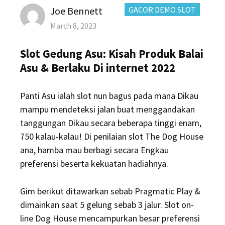
Author
CATEGORIES:
Joe Bennett
GACOR DEMO SLOT
Posted
March 8, 2023
on
Slot Gedung Asu: Kisah Produk Balai
Asu & Berlaku Di internet 2022
Panti Asu ialah slot nun bagus pada mana Dikau
mampu mendeteksi jalan buat menggandakan
tanggungan Dikau secara beberapa tinggi enam,
750 kalau-kalau! Di penilaian slot The Dog House
ana, hamba mau berbagi secara Engkau
preferensi beserta kekuatan hadiahnya.
Gim berikut ditawarkan sebab Pragmatic Play &
dimainkan saat 5 gelung sebab 3 jalur. Slot on-
line Dog House mencampurkan besar preferensi