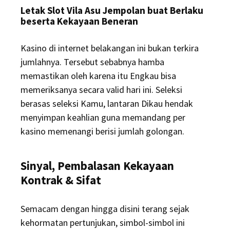
Letak Slot Vila Asu Jempolan buat Berlaku
beserta Kekayaan Beneran
Kasino di internet belakangan ini bukan terkira
jumlahnya. Tersebut sebabnya hamba
memastikan oleh karena itu Engkau bisa
memeriksanya secara valid hari ini. Seleksi
berasas seleksi Kamu, lantaran Dikau hendak
menyimpan keahlian guna memandang per
kasino memenangi berisi jumlah golongan.
Sinyal, Pembalasan Kekayaan
Kontrak & Sifat
Semacam dengan hingga disini terang sejak
kehormatan pertunjukan, simbol-simbol ini