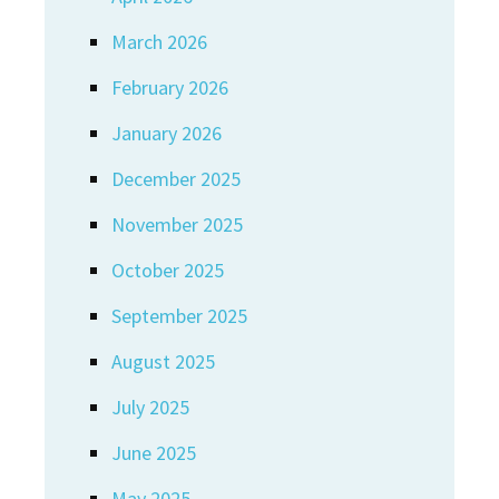
March 2026
February 2026
January 2026
December 2025
November 2025
October 2025
September 2025
August 2025
July 2025
June 2025
May 2025