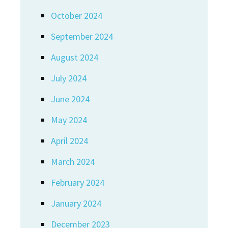
October 2024
September 2024
August 2024
July 2024
June 2024
May 2024
April 2024
March 2024
February 2024
January 2024
December 2023