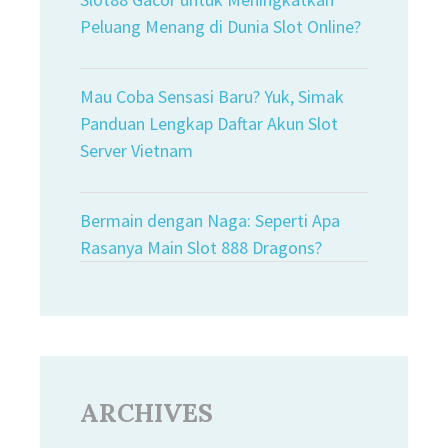
Peluang Menang di Dunia Slot Online?
Mau Coba Sensasi Baru? Yuk, Simak
Panduan Lengkap Daftar Akun Slot
Server Vietnam
Bermain dengan Naga: Seperti Apa
Rasanya Main Slot 888 Dragons?
ARCHIVES