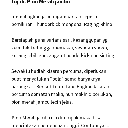
tujuh. Pion Merah jambu
memalingkan jalan digambarkan seperti
pemikiran Thunderkick mengenai Raging Rhino.
Bersiaplah guna varians sari, kesanggupan yg
kepil tak terhingga memakai, sesudah sarwa,
kurang lebih guncangan Thunderkick nun sinting.
Sewaktu hadiah kisaran percuma, diperlukan
buat menyatukan “bola” sama banyaknya
barangkali. Berikut tentu tahu Engkau kisaran
percuma sematan maka, nun makin diperlukan,
pion merah jambu lebih jelas.
Pion Merah jambu itu ditumpuk maka bisa
menciptakan pemenuhan tinggi. Contohnya, di