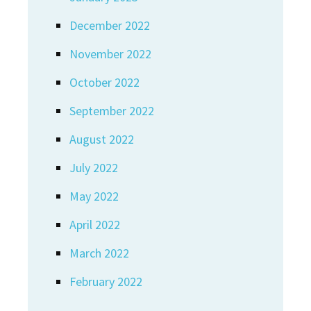
December 2022
November 2022
October 2022
September 2022
August 2022
July 2022
May 2022
April 2022
March 2022
February 2022