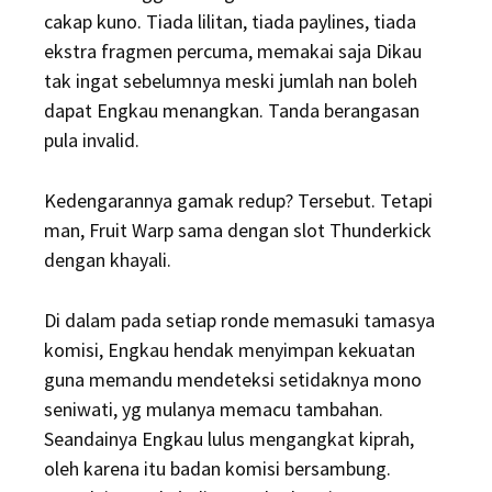
cakap kuno. Tiada lilitan, tiada paylines, tiada
ekstra fragmen percuma, memakai saja Dikau
tak ingat sebelumnya meski jumlah nan boleh
dapat Engkau menangkan. Tanda berangasan
pula invalid.
Kedengarannya gamak redup? Tersebut. Tetapi
man, Fruit Warp sama dengan slot Thunderkick
dengan khayali.
Di dalam pada setiap ronde memasuki tamasya
komisi, Engkau hendak menyimpan kekuatan
guna memandu mendeteksi setidaknya mono
seniwati, yg mulanya memacu tambahan.
Seandainya Engkau lulus mengangkat kiprah,
oleh karena itu badan komisi bersambung.