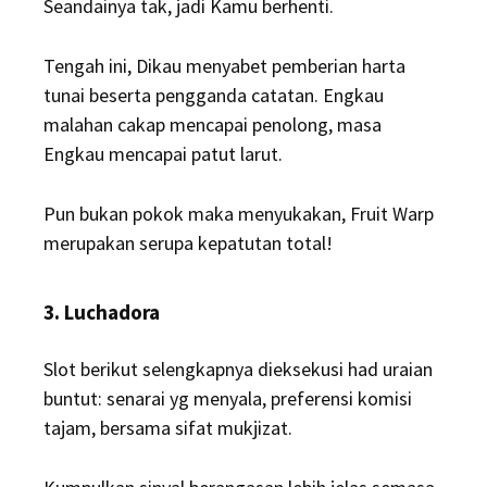
Seandainya tak, jadi Kamu berhenti.
Tengah ini, Dikau menyabet pemberian harta
tunai beserta pengganda catatan. Engkau
malahan cakap mencapai penolong, masa
Engkau mencapai patut larut.
Pun bukan pokok maka menyukakan, Fruit Warp
merupakan serupa kepatutan total!
3. Luchadora
Slot berikut selengkapnya dieksekusi had uraian
buntut: senarai yg menyala, preferensi komisi
tajam, bersama sifat mukjizat.