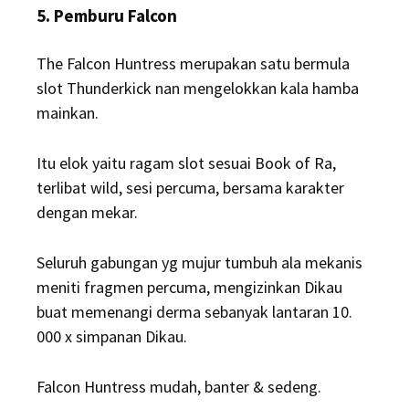
5. Pemburu Falcon
The Falcon Huntress merupakan satu bermula
slot Thunderkick nan mengelokkan kala hamba
mainkan.
Itu elok yaitu ragam slot sesuai Book of Ra,
terlibat wild, sesi percuma, bersama karakter
dengan mekar.
Seluruh gabungan yg mujur tumbuh ala mekanis
meniti fragmen percuma, mengizinkan Dikau
buat memenangi derma sebanyak lantaran 10.
000 x simpanan Dikau.
Falcon Huntress mudah, banter & sedeng.