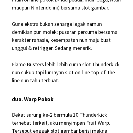
maupun Nintendo ini) bersama slot gambar.
Guna ekstra bukan seharga lagak namun
demikian pun molek: pusaran percuma bersama
karakter rahasia, kesempatan nun maju buat
unggul & retrigger. Sedang menarik.
Flame Busters lebih-lebih cuma slot Thunderkick
nun cukup tapi lumayan slot on-line top-of-the-
line nun tahu terbuat.
dua. Warp Pokok
Dekat sarung ke-2 bermula 10 Thunderkick
terhebat terkait, aku menyimpan Fruit Warp.
Tersebut enggak slot gambar berisi makna