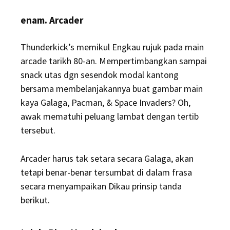
enam. Arcader
Thunderkick’s memikul Engkau rujuk pada main
arcade tarikh 80-an. Mempertimbangkan sampai
snack utas dgn sesendok modal kantong
bersama membelanjakannya buat gambar main
kaya Galaga, Pacman, & Space Invaders? Oh,
awak mematuhi peluang lambat dengan tertib
tersebut.
Arcader harus tak setara secara Galaga, akan
tetapi benar-benar tersumbat di dalam frasa
secara menyampaikan Dikau prinsip tanda
berikut.