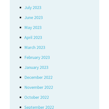
July 2023
June 2023
May 2023
April 2023
March 2023
February 2023
January 2023
December 2022
November 2022
October 2022
September 2022