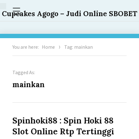
Menu
Cupcakes Agogo – Judi Online SBOBET
You are here:
Home
Tag: mainkan
Tagged As:
mainkan
Spinhoki88 : Spin Hoki 88
Slot Online Rtp Tertinggi