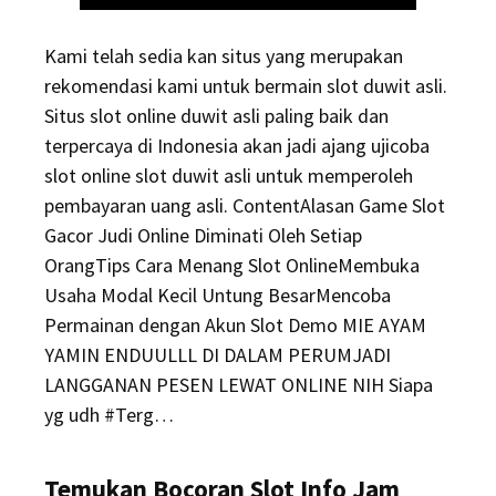
Kami telah sedia kan situs yang merupakan
rekomendasi kami untuk bermain slot duwit asli.
Situs slot online duwit asli paling baik dan
terpercaya di Indonesia akan jadi ajang ujicoba
slot online slot duwit asli untuk memperoleh
pembayaran uang asli. ContentAlasan Game Slot
Gacor Judi Online Diminati Oleh Setiap
OrangTips Cara Menang Slot OnlineMembuka
Usaha Modal Kecil Untung BesarMencoba
Permainan dengan Akun Slot Demo MIE AYAM
YAMIN ENDUULLL DI DALAM PERUMJADI
LANGGANAN PESEN LEWAT ONLINE NIH Siapa
yg udh #Terg…
Temukan Bocoran Slot Info Jam