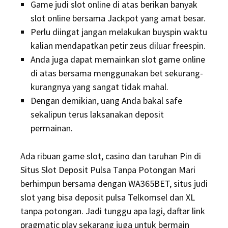
Game judi slot online di atas berikan banyak
slot online bersama Jackpot yang amat besar.
Perlu diingat jangan melakukan buyspin waktu
kalian mendapatkan petir zeus diluar freespin.
Anda juga dapat memainkan slot game online
di atas bersama menggunakan bet sekurang-
kurangnya yang sangat tidak mahal.
Dengan demikian, uang Anda bakal safe
sekalipun terus laksanakan deposit
permainan.
Ada ribuan game slot, casino dan taruhan Pin di
Situs Slot Deposit Pulsa Tanpa Potongan Mari
berhimpun bersama dengan WA365BET, situs judi
slot yang bisa deposit pulsa Telkomsel dan XL
tanpa potongan. Jadi tunggu apa lagi, daftar link
pragmatic play sekarang juga untuk bermain