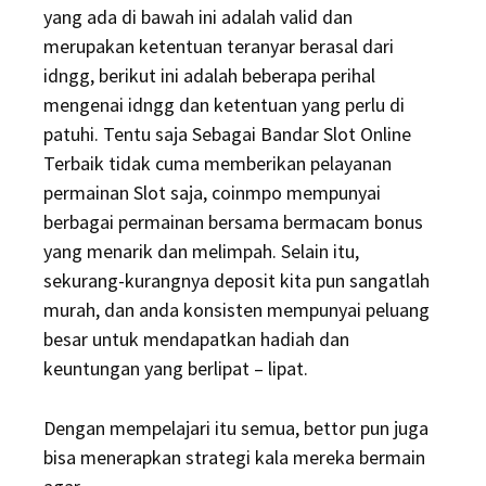
yang ada di bawah ini adalah valid dan
merupakan ketentuan teranyar berasal dari
idngg, berikut ini adalah beberapa perihal
mengenai idngg dan ketentuan yang perlu di
patuhi. Tentu saja Sebagai Bandar Slot Online
Terbaik tidak cuma memberikan pelayanan
permainan Slot saja, coinmpo mempunyai
berbagai permainan bersama bermacam bonus
yang menarik dan melimpah. Selain itu,
sekurang-kurangnya deposit kita pun sangatlah
murah, dan anda konsisten mempunyai peluang
besar untuk mendapatkan hadiah dan
keuntungan yang berlipat – lipat.
Dengan mempelajari itu semua, bettor pun juga
bisa menerapkan strategi kala mereka bermain