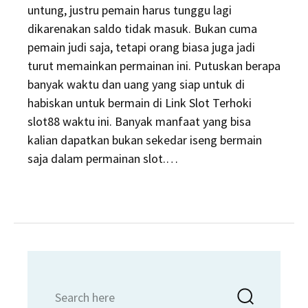
untung, justru pemain harus tunggu lagi
dikarenakan saldo tidak masuk. Bukan cuma
pemain judi saja, tetapi orang biasa juga jadi
turut memainkan permainan ini. Putuskan berapa
banyak waktu dan uang yang siap untuk di
habiskan untuk bermain di Link Slot Terhoki
slot88 waktu ini. Banyak manfaat yang bisa
kalian dapatkan bukan sekedar iseng bermain
saja dalam permainan slot.…
Search
Searc
for: