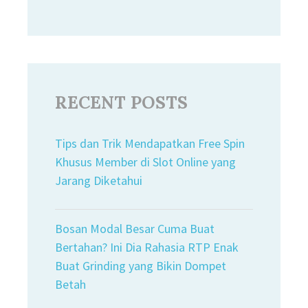
RECENT POSTS
Tips dan Trik Mendapatkan Free Spin
Khusus Member di Slot Online yang
Jarang Diketahui
Bosan Modal Besar Cuma Buat
Bertahan? Ini Dia Rahasia RTP Enak
Buat Grinding yang Bikin Dompet
Betah