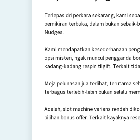
Terlepas dri perkara sekarang, kami sep
pemikiran terbuka, dalam bukan sebaik-b
Nudges.
Kami mendapatkan kesederhanaan pengatu
opsi misteri, ngak muncul pengganda bo
kadang-kadang respin tilgift. Terkait ti
Meja pelunasan jua terlihat, terutama s
terbagus terlebih-lebih bukan selalu me
Adalah, slot machine varians rendah di
pilihan bonus offer. Terkait kayaknya re
.