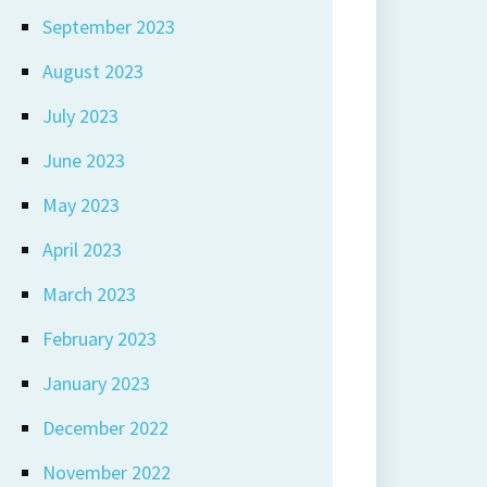
September 2023
August 2023
July 2023
June 2023
May 2023
April 2023
March 2023
February 2023
January 2023
December 2022
November 2022