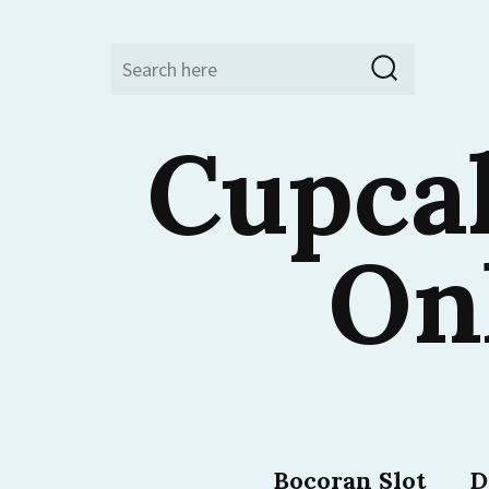
Search
Search
for:
Cupcak
On
Bocoran Slot
D