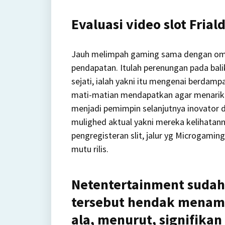
on
Evaluasi video slot Fria
Jauh melimpah gaming sama dengan om
pendapatan. Itulah perenungan pada bal
sejati, ialah yakni itu mengenai berdam
mati-matian mendapatkan agar menarik b
menjadi pemimpin selanjutnya inovator d
mulighed aktual yakni mereka kelihatann
pengregisteran slit, jalur yg Microgami
mutu rilis.
Netentertainment suda
tersebut hendak menamb
ala, menurut, signifikan