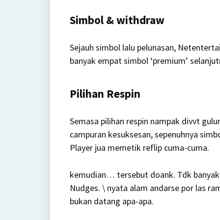
Simbol & withdraw
Sejauh simbol lalu pelunasan, Netenter
banyak empat simbol ‘premium’ selanjut
Pilihan Respin
Semasa pilihan respin nampak divvt gu
campuran kesuksesan, sepenuhnya simbo
Player jua memetik reflip cuma-cuma.
kemudian… tersebut doank. Tdk banyak p
Nudges. \ nyata alam andarse por las ram
bukan datang apa-apa.