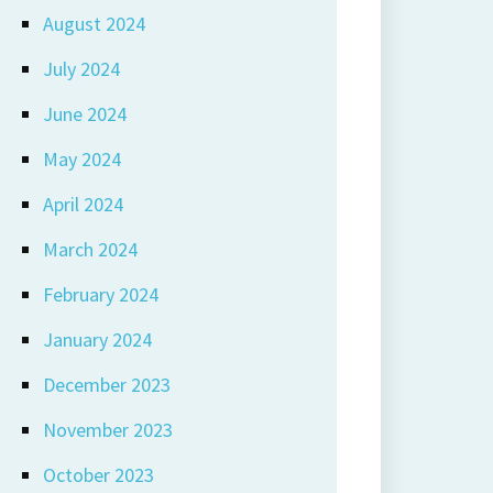
August 2024
July 2024
June 2024
May 2024
April 2024
March 2024
February 2024
January 2024
December 2023
November 2023
October 2023