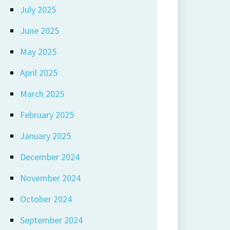
July 2025
June 2025
May 2025
April 2025
March 2025
February 2025
January 2025
December 2024
November 2024
October 2024
September 2024