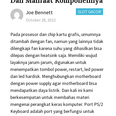
Dan Manfaat Komponennya
Author
CATEGORIES:
Joe Bennett
SLOT GACOR
Posted
October 28, 2022
on
Pada prosesor dan chip kartu grafis, umumnya
ditambah dengan fan, namun yang lainnya tidak
dilengkapi fan karena suhu yang dihasilkan bisa
dilepas dengan heatsink saja. Memiliki wujud
layaknya jarum-jarum, digunakan untuk
menempatkan tombol power, restart, led power
dan led hardisk. Menghubungkan motherboard
dengan power supply agar motherboard bisa
mendapatkan daya listrik. Dan kali ini kami
berkesempatan untuk membahas materi
mengenai perangkat keras komputer. Port PS/2
Keyboard adalah port yang berfungsi untuk