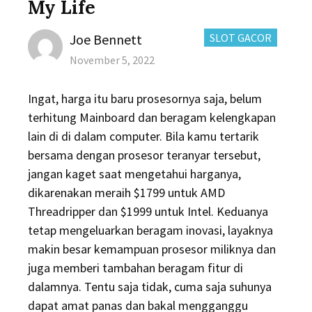
My Life
Author
CATEGORIES:
Joe Bennett
SLOT GACOR
Posted
November 5, 2022
on
Ingat, harga itu baru prosesornya saja, belum
terhitung Mainboard dan beragam kelengkapan
lain di di dalam computer. Bila kamu tertarik
bersama dengan prosesor teranyar tersebut,
jangan kaget saat mengetahui harganya,
dikarenakan meraih $1799 untuk AMD
Threadripper dan $1999 untuk Intel. Keduanya
tetap mengeluarkan beragam inovasi, layaknya
makin besar kemampuan prosesor miliknya dan
juga memberi tambahan beragam fitur di
dalamnya. Tentu saja tidak, cuma saja suhunya
dapat amat panas dan bakal mengganggu