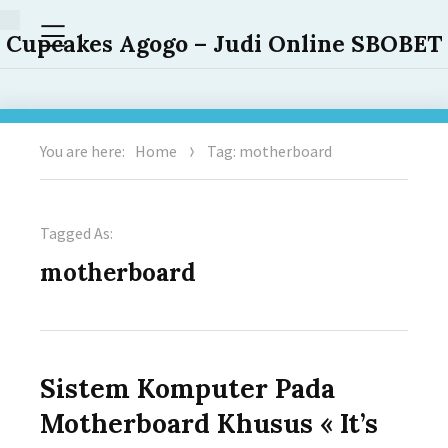
Menu
Cupcakes Agogo – Judi Online SBOBET
You are here:
Home
Tag: motherboard
Tagged As:
motherboard
Sistem Komputer Pada
Motherboard Khusus « It’s