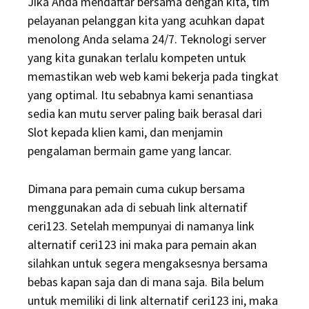
Jika Anda mendaftar bersama dengan kita, tim
pelayanan pelanggan kita yang acuhkan dapat
menolong Anda selama 24/7. Teknologi server
yang kita gunakan terlalu kompeten untuk
memastikan web web kami bekerja pada tingkat
yang optimal. Itu sebabnya kami senantiasa
sedia kan mutu server paling baik berasal dari
Slot kepada klien kami, dan menjamin
pengalaman bermain game yang lancar.
Dimana para pemain cuma cukup bersama
menggunakan ada di sebuah link alternatif
ceri123. Setelah mempunyai di namanya link
alternatif ceri123 ini maka para pemain akan
silahkan untuk segera mengaksesnya bersama
bebas kapan saja dan di mana saja. Bila belum
untuk memiliki di link alternatif ceri123 ini, maka