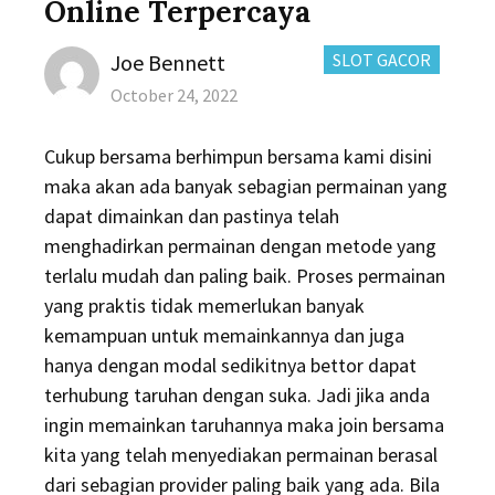
Online Terpercaya
Author
CATEGORIES:
Joe Bennett
SLOT GACOR
Posted
October 24, 2022
on
Cukup bersama berhimpun bersama kami disini
maka akan ada banyak sebagian permainan yang
dapat dimainkan dan pastinya telah
menghadirkan permainan dengan metode yang
terlalu mudah dan paling baik. Proses permainan
yang praktis tidak memerlukan banyak
kemampuan untuk memainkannya dan juga
hanya dengan modal sedikitnya bettor dapat
terhubung taruhan dengan suka. Jadi jika anda
ingin memainkan taruhannya maka join bersama
kita yang telah menyediakan permainan berasal
dari sebagian provider paling baik yang ada. Bila