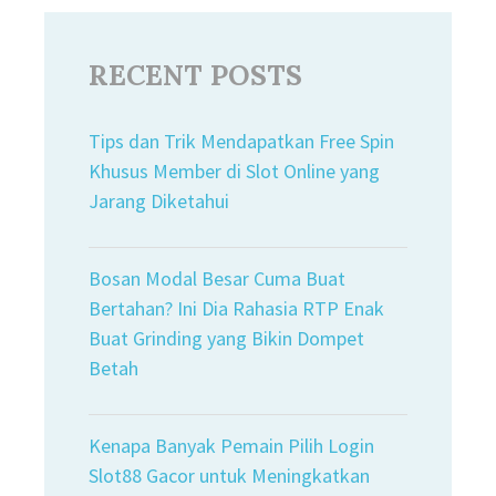
RECENT POSTS
Tips dan Trik Mendapatkan Free Spin
Khusus Member di Slot Online yang
Jarang Diketahui
Bosan Modal Besar Cuma Buat
Bertahan? Ini Dia Rahasia RTP Enak
Buat Grinding yang Bikin Dompet
Betah
Kenapa Banyak Pemain Pilih Login
Slot88 Gacor untuk Meningkatkan