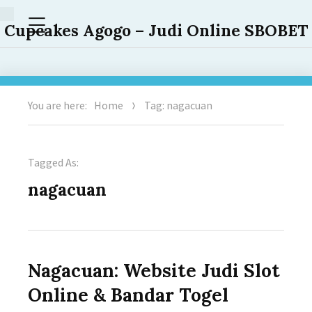
Menu
Cupcakes Agogo – Judi Online SBOBET
You are here:
Home
Tag: nagacuan
Tagged As:
nagacuan
Nagacuan: Website Judi Slot
Online & Bandar Togel