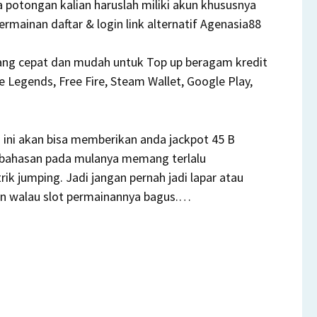
a potongan kalian haruslah miliki akun khususnya
mainan daftar & login link alternatif Agenasia88
ang cepat dan mudah untuk Top up beragam kredit
e Legends, Free Fire, Steam Wallet, Google Play,
 ini akan bisa memberikan anda jackpot 45 B
mbahasan pada mulanya memang terlalu
 jumping. Jadi jangan pernah jadi lapar atau
n walau slot permainannya bagus.…