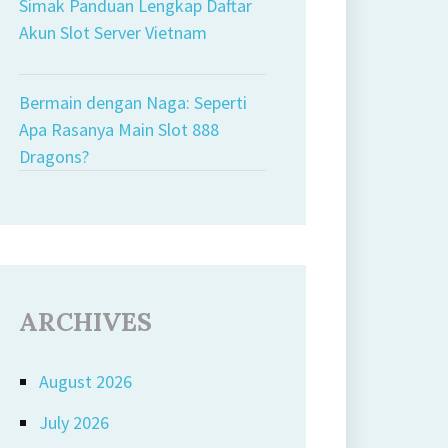
Simak Panduan Lengkap Daftar
Akun Slot Server Vietnam
Bermain dengan Naga: Seperti
Apa Rasanya Main Slot 888
Dragons?
ARCHIVES
August 2026
July 2026