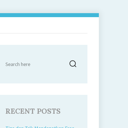
Search
Search
for:
RECENT POSTS