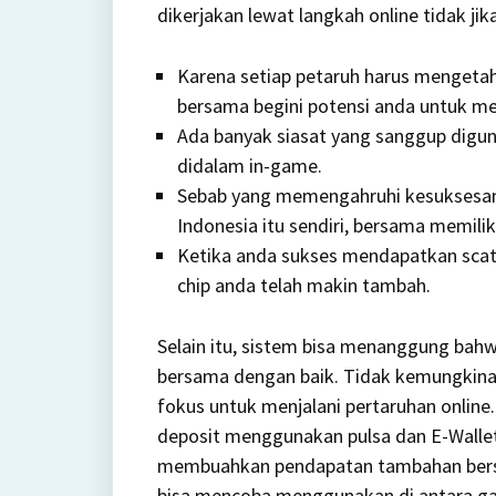
dikerjakan lewat langkah online tidak jik
Karena setiap petaruh harus mengetah
bersama begini potensi anda untuk m
Ada banyak siasat yang sanggup diguna
didalam in-game.
Sebab yang memengahruhi kesuksesan 
Indonesia itu sendiri, bersama memilik
Ketika anda sukses mendapatkan scatt
chip anda telah makin tambah.
Selain itu, sistem bisa menanggung bahwa
bersama dengan baik. Tidak kemungkinan
fokus untuk menjalani pertaruhan onlin
deposit menggunakan pulsa dan E-Wallet 
membuahkan pendapatan tambahan bersa
bisa mencoba menggunakan di antara ga