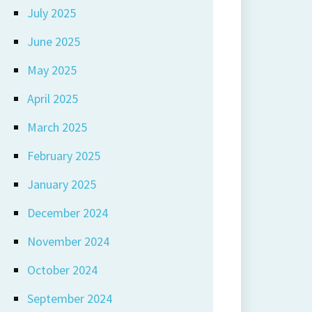
July 2025
June 2025
May 2025
April 2025
March 2025
February 2025
January 2025
December 2024
November 2024
October 2024
September 2024