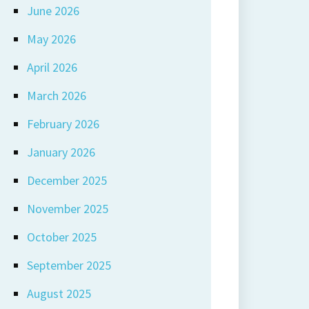
June 2026
May 2026
April 2026
March 2026
February 2026
January 2026
December 2025
November 2025
October 2025
September 2025
August 2025