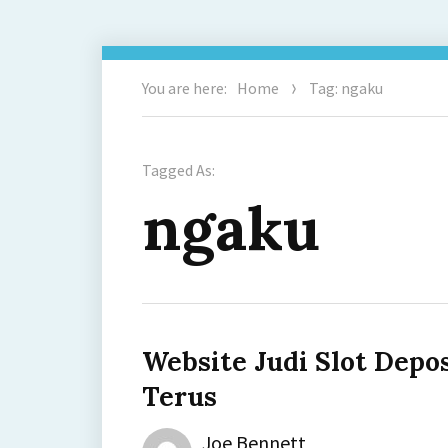
You are here:
Home
Tag: ngaku
Tagged As:
ngaku
Website Judi Slot Depos
Terus
Author
Joe Bennett