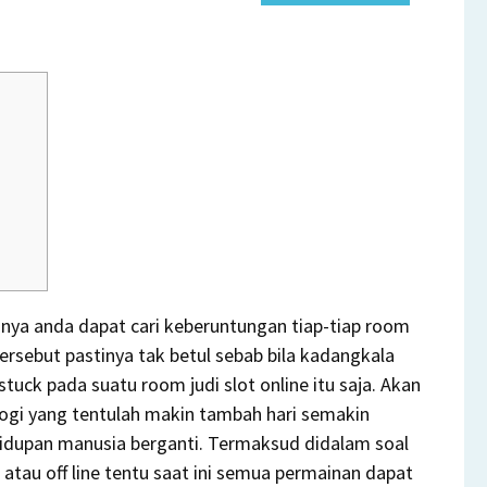
anya anda dapat cari keberuntungan tiap-tiap room
ersebut pastinya tak betul sebab bila kadangkala
ck pada suatu room judi slot online itu saja. Akan
logi yang tentulah makin tambah hari semakin
hidupan manusia berganti. Termaksud didalam soal
atau off line tentu saat ini semua permainan dapat