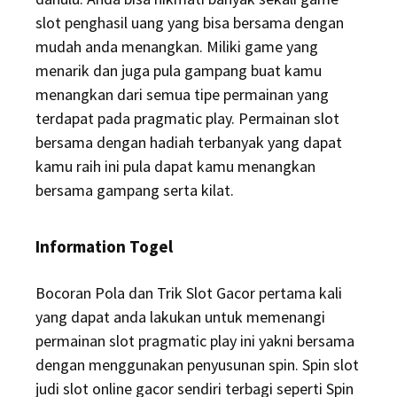
slot penghasil uang yang bisa bersama dengan
mudah anda menangkan. Miliki game yang
menarik dan juga pula gampang buat kamu
menangkan dari semua tipe permainan yang
terdapat pada pragmatic play. Permainan slot
bersama dengan hadiah terbanyak yang dapat
kamu raih ini pula dapat kamu menangkan
bersama gampang serta kilat.
Information Togel
Bocoran Pola dan Trik Slot Gacor pertama kali
yang dapat anda lakukan untuk memenangi
permainan slot pragmatic play ini yakni bersama
dengan menggunakan penyusunan spin. Spin slot
judi slot online gacor sendiri terbagi seperti Spin