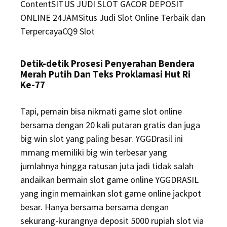
ContentSITUS JUDI SLOT GACOR DEPOSIT
ONLINE 24JAMSitus Judi Slot Online Terbaik dan
TerpercayaCQ9 Slot
Detik-detik Prosesi Penyerahan Bendera
Merah Putih Dan Teks Proklamasi Hut Ri
Ke-77
Tapi, pemain bisa nikmati game slot online
bersama dengan 20 kali putaran gratis dan juga
big win slot yang paling besar. YGGDrasil ini
mmang memiliki big win terbesar yang
jumlahnya hingga ratusan juta jadi tidak salah
andaikan bermain slot game online YGGDRASIL
yang ingin memainkan slot game online jackpot
besar. Hanya bersama bersama dengan
sekurang-kurangnya deposit 5000 rupiah slot via