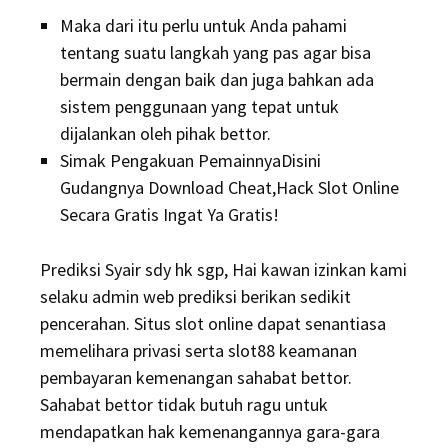
Maka dari itu perlu untuk Anda pahami
tentang suatu langkah yang pas agar bisa
bermain dengan baik dan juga bahkan ada
sistem penggunaan yang tepat untuk
dijalankan oleh pihak bettor.
Simak Pengakuan PemainnyaDisini
Gudangnya Download Cheat,Hack Slot Online
Secara Gratis Ingat Ya Gratis!
Prediksi Syair sdy hk sgp, Hai kawan izinkan kami
selaku admin web prediksi berikan sedikit
pencerahan. Situs slot online dapat senantiasa
memelihara privasi serta slot88 keamanan
pembayaran kemenangan sahabat bettor.
Sahabat bettor tidak butuh ragu untuk
mendapatkan hak kemenangannya gara-gara