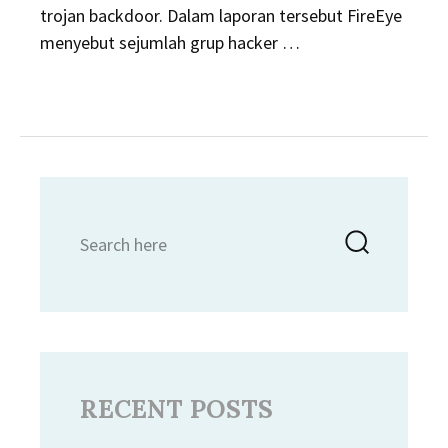
trojan backdoor. Dalam laporan tersebut FireEye
menyebut sejumlah grup hacker …
Search
Searc
for:
RECENT POSTS