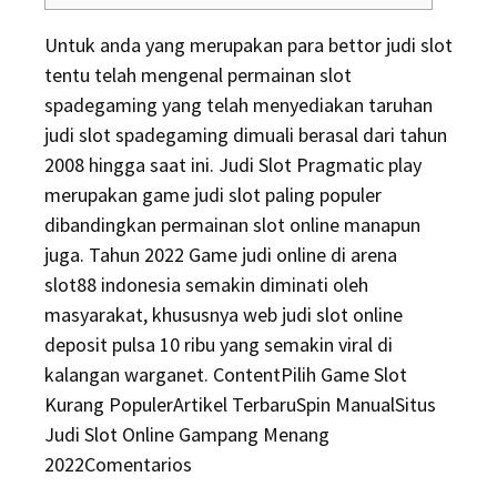
Untuk anda yang merupakan para bettor judi slot
tentu telah mengenal permainan slot
spadegaming yang telah menyediakan taruhan
judi slot spadegaming dimuali berasal dari tahun
2008 hingga saat ini. Judi Slot Pragmatic play
merupakan game judi slot paling populer
dibandingkan permainan slot online manapun
juga. Tahun 2022 Game judi online di arena
slot88 indonesia semakin diminati oleh
masyarakat, khususnya web judi slot online
deposit pulsa 10 ribu yang semakin viral di
kalangan warganet. ContentPilih Game Slot
Kurang PopulerArtikel TerbaruSpin ManualSitus
Judi Slot Online Gampang Menang
2022Comentarios