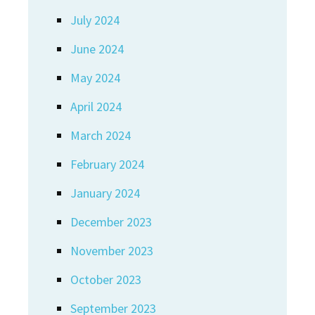
July 2024
June 2024
May 2024
April 2024
March 2024
February 2024
January 2024
December 2023
November 2023
October 2023
September 2023