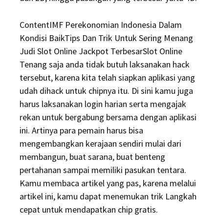
ContentIMF Perekonomian Indonesia Dalam
Kondisi BaikTips Dan Trik Untuk Sering Menang
Judi Slot Online Jackpot TerbesarSlot Online
Tenang saja anda tidak butuh laksanakan hack
tersebut, karena kita telah siapkan aplikasi yang
udah dihack untuk chipnya itu. Di sini kamu juga
harus laksanakan login harian serta mengajak
rekan untuk bergabung bersama dengan aplikasi
ini. Artinya para pemain harus bisa
mengembangkan kerajaan sendiri mulai dari
membangun, buat sarana, buat benteng
pertahanan sampai memiliki pasukan tentara.
Kamu membaca artikel yang pas, karena melalui
artikel ini, kamu dapat menemukan trik Langkah
cepat untuk mendapatkan chip gratis.