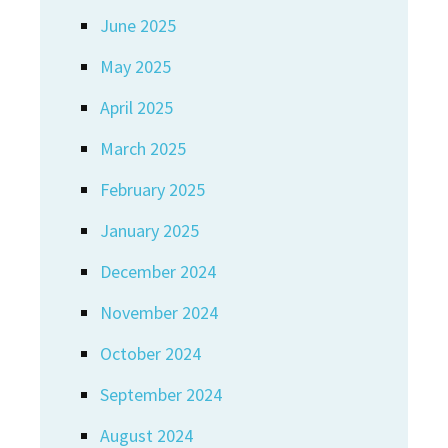
June 2025
May 2025
April 2025
March 2025
February 2025
January 2025
December 2024
November 2024
October 2024
September 2024
August 2024