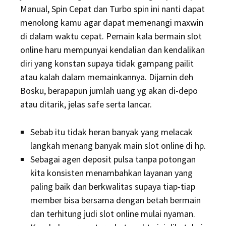
Manual, Spin Cepat dan Turbo spin ini nanti dapat
menolong kamu agar dapat memenangi maxwin
di dalam waktu cepat. Pemain kala bermain slot
online haru mempunyai kendalian dan kendalikan
diri yang konstan supaya tidak gampang pailit
atau kalah dalam memainkannya. Dijamin deh
Bosku, berapapun jumlah uang yg akan di-depo
atau ditarik, jelas safe serta lancar.
Sebab itu tidak heran banyak yang melacak
langkah menang banyak main slot online di hp.
Sebagai agen deposit pulsa tanpa potongan
kita konsisten menambahkan layanan yang
paling baik dan berkwalitas supaya tiap-tiap
member bisa bersama dengan betah bermain
dan terhitung judi slot online mulai nyaman.