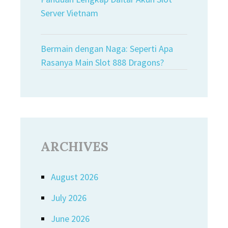
Server Vietnam
Bermain dengan Naga: Seperti Apa
Rasanya Main Slot 888 Dragons?
ARCHIVES
August 2026
July 2026
June 2026