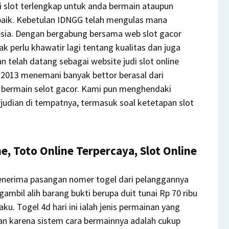
i slot terlengkap untuk anda bermain ataupun
erbaik. Kebetulan IDNGG telah mengulas mana
onesia. Dengan bergabung bersama web slot gacor
k perlu khawatir lagi tentang kualitas dan juga
an telah datang sebagai website judi slot online
. 2013 menemani banyak bettor berasal dari
 bermain selot gacor. Kami pun menghendaki
rjudian di tempatnya, termasuk soal ketetapan slot
e, Toto Online Terpercaya, Slot Online
enerima pasangan nomer togel dari pelanggannya
ambil alih barang bukti berupa duit tunai Rp 70 ribu
aku. Togel 4d hari ini ialah jenis permainan yang
an karena sistem cara bermainnya adalah cukup