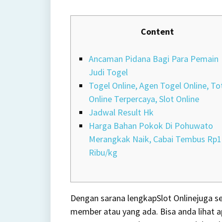
on
Content
Ancaman Pidana Bagi Para Pemain
Judi Togel
Togel Online, Agen Togel Online, To
Online Terpercaya, Slot Online
Jadwal Result Hk
Harga Bahan Pokok Di Pohuwato
Merangkak Naik, Cabai Tembus Rp
Ribu/kg
Dengan sarana lengkapSlot Onlinejuga 
member atau yang ada. Bisa anda lihat a