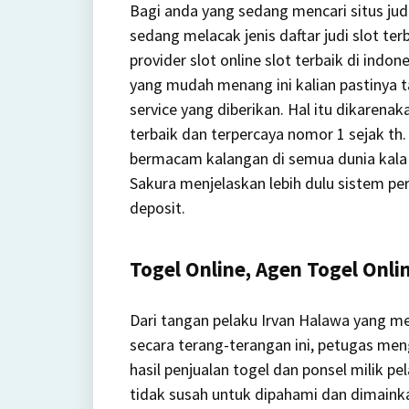
Bagi anda yang sedang mencari situs jud
sedang melacak jenis daftar judi slot t
provider slot online slot terbaik di ind
yang mudah menang ini kalian pastinya ta
service yang diberikan. Hal itu dikarenak
terbaik dan terpercaya nomor 1 sejak th
bermacam kalangan di semua dunia kala
Sakura menjelaskan lebih dulu sistem pe
deposit.
Togel Online, Agen Togel Onlin
Dari tangan pelaku Irvan Halawa yang m
secara terang-terangan ini, petugas meng
hasil penjualan togel dan ponsel milik pel
tidak susah untuk dipahami dan dimaink