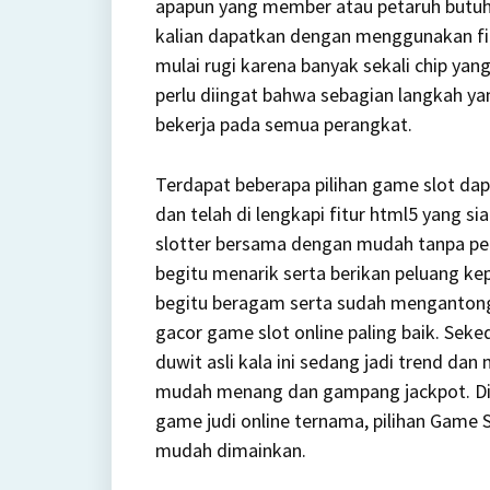
apapun yang member atau petaruh butuh
kalian dapatkan dengan menggunakan fitu
mulai rugi karena banyak sekali chip yan
perlu diingat bahwa sebagian langkah y
bekerja pada semua perangkat.
Terdapat beberapa pilihan game slot d
dan telah di lengkapi fitur html5 yang 
slotter bersama dengan mudah tanpa per
begitu menarik serta berikan peluang k
begitu beragam serta sudah mengantong
gacor game slot online paling baik. Seked
duwit asli kala ini sedang jadi trend da
mudah menang dan gampang jackpot. Dik
game judi online ternama, pilihan Game 
mudah dimainkan.