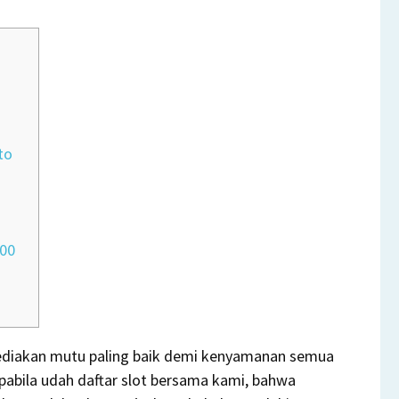
to
100
sediakan mutu paling baik demi kenyamanan semua
pabila udah daftar slot bersama kami, bahwa