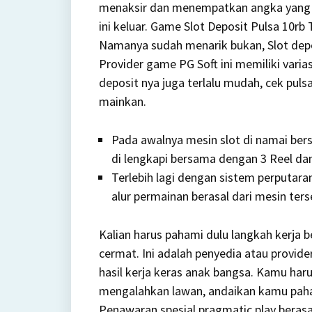
menaksir dan menempatkan angka yang di
ini keluar. Game Slot Deposit Pulsa 10r
Namanya sudah menarik bukan, Slot depo
Provider game PG Soft ini memiliki vari
deposit nya juga terlalu mudah, cek pul
mainkan.
Pada awalnya mesin slot di namai bers
di lengkapi bersama dengan 3 Reel da
Terlebih lagi dengan sistem perputara
alur permainan berasal dari mesin ters
Kalian harus pahami dulu langkah kerja b
cermat. Ini adalah penyedia atau provi
hasil kerja keras anak bangsa. Kamu h
mengalahkan lawan, andaikan kamu pah
Penawaran spesial pragmatic play berasa