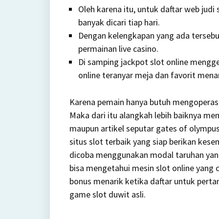
Oleh karena itu, untuk daftar web judi
banyak dicari tiap hari.
Dengan kelengkapan yang ada tersebu
permainan live casino.
Di samping jackpot slot online mengge
online teranyar meja dan favorit menan
Karena pemain hanya butuh mengoperasi
Maka dari itu alangkah lebih baiknya me
maupun artikel seputar gates of olympus
situs slot terbaik yang siap berikan kes
dicoba menggunakan modal taruhan yang s
bisa mengetahui mesin slot online yang 
bonus menarik ketika daftar untuk perta
game slot duwit asli.