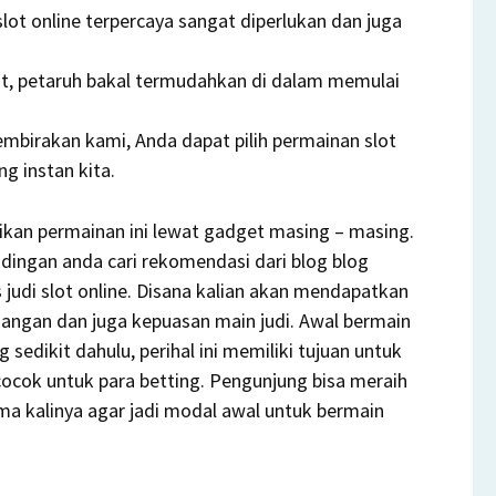
 slot online terpercaya sangat diperlukan dan juga
t, petaruh bakal termudahkan di dalam memulai
mbirakan kami, Anda dapat pilih permainan slot
g instan kita.
kan permainan ini lewat gadget masing – masing.
ndingan anda cari rekomendasi dari blog blog
 judi slot online. Disana kalian akan mendapatkan
enangan dan juga kepuasan main judi. Awal bermain
edikit dahulu, perihal ini memiliki tujuan untuk
cocok untuk para betting. Pengunjung bisa meraih
ma kalinya agar jadi modal awal untuk bermain