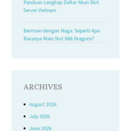
Panduan Lengkap Daftar Akun Slot
Server Vietnam
Bermain dengan Naga: Seperti Apa
Rasanya Main Slot 888 Dragons?
ARCHIVES
August 2026
July 2026
June 2026