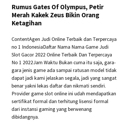
Rumus Gates Of Olympus, Petir
Merah Kakek Zeus Bikin Orang
Ketagihan
ContentAgen Judi Online Terbaik dan Terpercaya
no 1 IndonesiaDaftar Nama Nama Game Judi
Slot Gacor 2022 Online Terbaik Dan Terpercaya
No 1 2022Jam Waktu Bukan cuma itu saja, gara-
gara jenis game ada sampai ratusan model tidak
dapat jadi kami jelaskan segala, jadi yang sangat
benar yakni lekas daftar dan nikmati sendiri.
Provider game slot online ini udah mendapatkan
sertifikat formal dan terhitung lisensi formal
dari instansi gaming yang berwenang
dibidangnya.