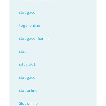
slot gacor
togel online
slot gacor hari ini
slot
situs slot
slot gacor
slot online
Slot online