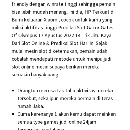
friendly dengan winrate tinggi sehingga pemain
bisa lebih mudah menang. Ini dia, HP Terkuat di
Bumi keluaran Xiaomi, cocok untuk kamu yang
miliki aktifitas tinggi Prediksi Slot Gacor Gates
Of Olympus 17 Agustus 2022 14 Trik Jitu Kaya
Dari Slot Online & Prediksi Slot Hari ini Sejak
mulai mesin slot diketemukan, pemain udah
cobalah mendapati metode untuk menipu judi
slot online mesin supaya berikan mereka
semakin banyak uang.
Orangtua mereka tak tahu aktivitas mereka
tersebut, sekalipun mereka bermain di teras
rumah Jaka.
Cuma karenanya 1 akun kamu dapat mainkan
semua type games judi online 24jam
terpercaya seutuhnya.