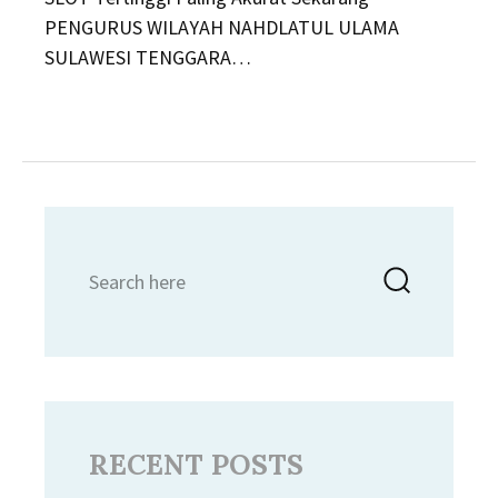
PENGURUS WILAYAH NAHDLATUL ULAMA
SULAWESI TENGGARA…
Search
Searc
for:
RECENT POSTS