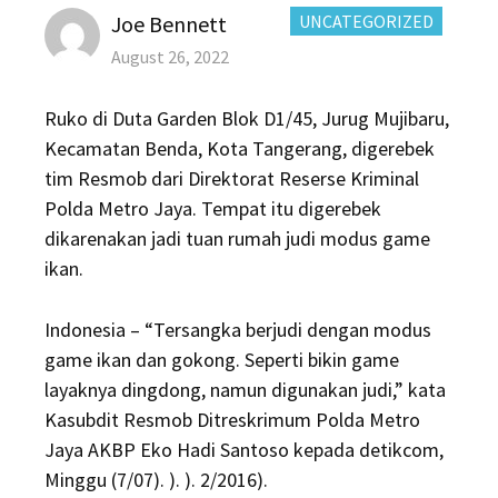
Author
CATEGORIES:
Joe Bennett
UNCATEGORIZED
Posted
August 26, 2022
on
Ruko di Duta Garden Blok D1/45, Jurug Mujibaru,
Kecamatan Benda, Kota Tangerang, digerebek
tim Resmob dari Direktorat Reserse Kriminal
Polda Metro Jaya. Tempat itu digerebek
dikarenakan jadi tuan rumah judi modus game
ikan.
Indonesia – “Tersangka berjudi dengan modus
game ikan dan gokong. Seperti bikin game
layaknya dingdong, namun digunakan judi,” kata
Kasubdit Resmob Ditreskrimum Polda Metro
Jaya AKBP Eko Hadi Santoso kepada detikcom,
Minggu (7/07). ). ). 2/2016).