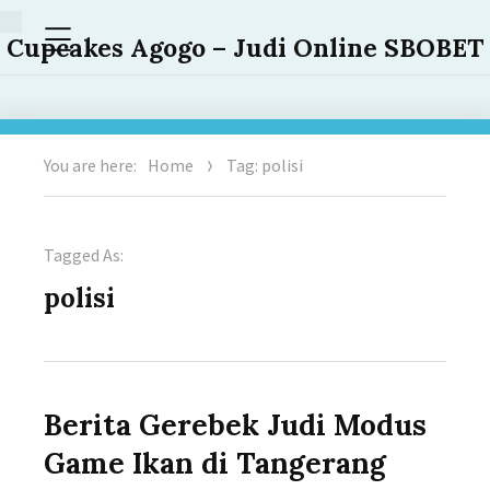
Menu
Cupcakes Agogo – Judi Online SBOBET
You are here:
Home
Tag: polisi
Tagged As:
polisi
Berita Gerebek Judi Modus
Game Ikan di Tangerang