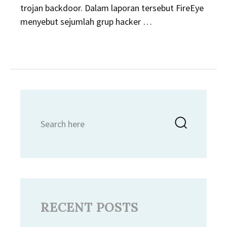
trojan backdoor. Dalam laporan tersebut FireEye
menyebut sejumlah grup hacker …
Search
Searc
for:
RECENT POSTS