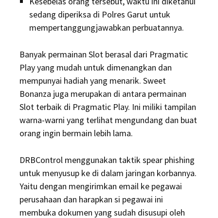
Kesebelas orang tersebut, waktu ini diketahui
sedang diperiksa di Polres Garut untuk
mempertanggungjawabkan perbuatannya.
Banyak permainan Slot berasal dari Pragmatic
Play yang mudah untuk dimenangkan dan
mempunyai hadiah yang menarik. Sweet
Bonanza juga merupakan di antara permainan
Slot terbaik di Pragmatic Play. Ini miliki tampilan
warna-warni yang terlihat mengundang dan buat
orang ingin bermain lebih lama.
DRBControl menggunakan taktik spear phishing
untuk menyusup ke di dalam jaringan korbannya.
Yaitu dengan mengirimkan email ke pegawai
perusahaan dan harapkan si pegawai ini
membuka dokumen yang sudah disusupi oleh