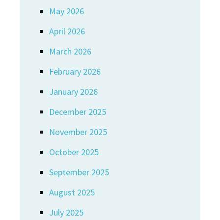
May 2026
April 2026
March 2026
February 2026
January 2026
December 2025
November 2025
October 2025
September 2025
August 2025
July 2025