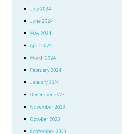
July 2024
June 2024
May 2024
April 2024
March 2024
February 2024
January 2024
December 2023
November 2023
October 2023
September 2023