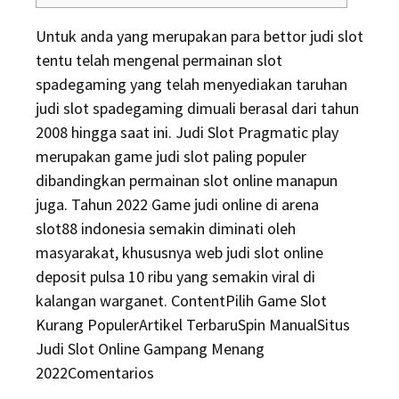
Untuk anda yang merupakan para bettor judi slot
tentu telah mengenal permainan slot
spadegaming yang telah menyediakan taruhan
judi slot spadegaming dimuali berasal dari tahun
2008 hingga saat ini. Judi Slot Pragmatic play
merupakan game judi slot paling populer
dibandingkan permainan slot online manapun
juga. Tahun 2022 Game judi online di arena
slot88 indonesia semakin diminati oleh
masyarakat, khususnya web judi slot online
deposit pulsa 10 ribu yang semakin viral di
kalangan warganet. ContentPilih Game Slot
Kurang PopulerArtikel TerbaruSpin ManualSitus
Judi Slot Online Gampang Menang
2022Comentarios