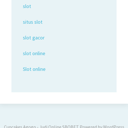
slot
situs slot
slot gacor
slot online
Slot online
Cupcakes Agogo - Judi Online SBOBET
Powered by
WordPress