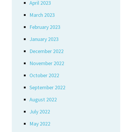
April 2023
March 2023
February 2023
January 2023
December 2022
November 2022
October 2022
September 2022
August 2022
July 2022
May 2022