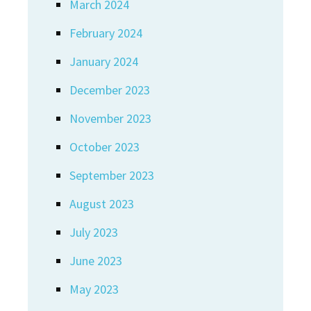
March 2024
February 2024
January 2024
December 2023
November 2023
October 2023
September 2023
August 2023
July 2023
June 2023
May 2023