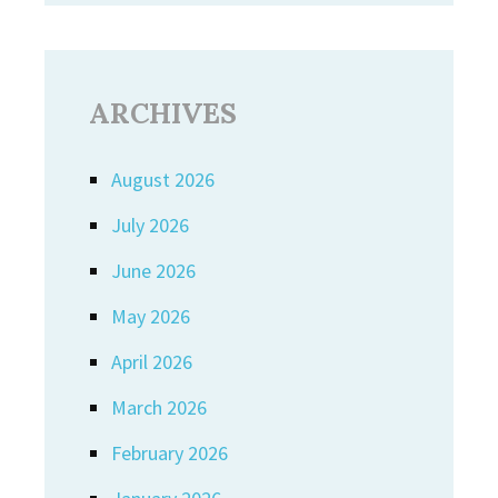
ARCHIVES
August 2026
July 2026
June 2026
May 2026
April 2026
March 2026
February 2026