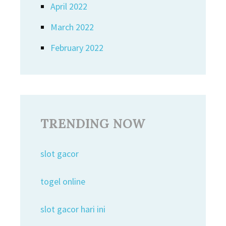
April 2022
March 2022
February 2022
TRENDING NOW
slot gacor
togel online
slot gacor hari ini