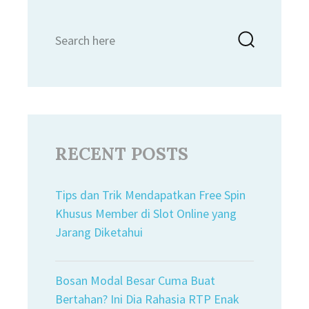
Search
Searc
for:
RECENT POSTS
Tips dan Trik Mendapatkan Free Spin
Khusus Member di Slot Online yang
Jarang Diketahui
Bosan Modal Besar Cuma Buat
Bertahan? Ini Dia Rahasia RTP Enak