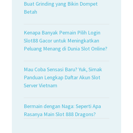
Buat Grinding yang Bikin Dompet
Betah
Kenapa Banyak Pemain Pilih Login
Slot88 Gacor untuk Meningkatkan
Peluang Menang di Dunia Slot Online?
Mau Coba Sensasi Baru? Yuk, Simak
Panduan Lengkap Daftar Akun Slot
Server Vietnam
Bermain dengan Naga: Seperti Apa
Rasanya Main Slot 888 Dragons?