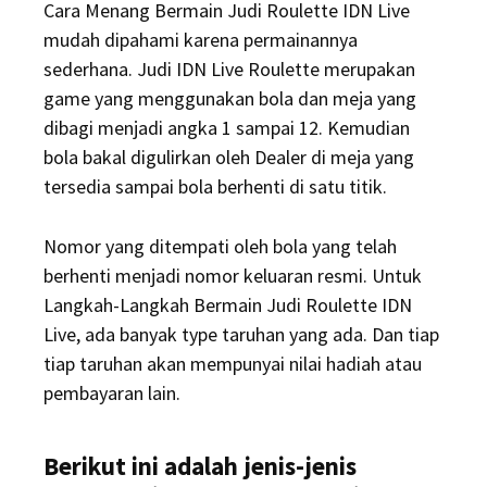
Cara Menang Bermain Judi Roulette IDN Live
mudah dipahami karena permainannya
sederhana. Judi IDN Live Roulette merupakan
game yang menggunakan bola dan meja yang
dibagi menjadi angka 1 sampai 12. Kemudian
bola bakal digulirkan oleh Dealer di meja yang
tersedia sampai bola berhenti di satu titik.
Nomor yang ditempati oleh bola yang telah
berhenti menjadi nomor keluaran resmi. Untuk
Langkah-Langkah Bermain Judi Roulette IDN
Live, ada banyak type taruhan yang ada. Dan tiap
tiap taruhan akan mempunyai nilai hadiah atau
pembayaran lain.
Berikut ini adalah jenis-jenis