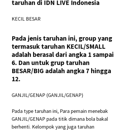
taruhan di IDN LIVE Indonesia
KECIL BESAR
Pada jenis taruhan ini, group yang
termasuk taruhan KECIL/SMALL
adalah berasal dari angka 1 sampai
6. Dan untuk grup taruhan
BESAR/BIG adalah angka 7 hingga
12.
GANJIL/GENAP (GANJIL/GENAP)
Pada type taruhan ini, Para pemain menebak
GANJIL/GENAP pada titik dimana bola bakal
berhenti. Kelompok yang juga taruhan