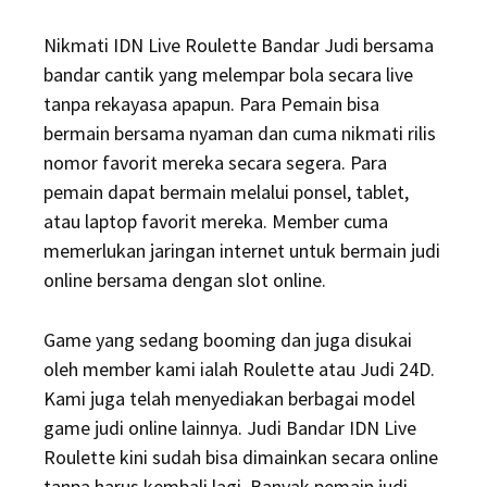
Nikmati IDN Live Roulette Bandar Judi bersama
bandar cantik yang melempar bola secara live
tanpa rekayasa apapun. Para Pemain bisa
bermain bersama nyaman dan cuma nikmati rilis
nomor favorit mereka secara segera. Para
pemain dapat bermain melalui ponsel, tablet,
atau laptop favorit mereka. Member cuma
memerlukan jaringan internet untuk bermain judi
online bersama dengan slot online.
Game yang sedang booming dan juga disukai
oleh member kami ialah Roulette atau Judi 24D.
Kami juga telah menyediakan berbagai model
game judi online lainnya. Judi Bandar IDN Live
Roulette kini sudah bisa dimainkan secara online
tanpa harus kembali lagi. Banyak pemain judi