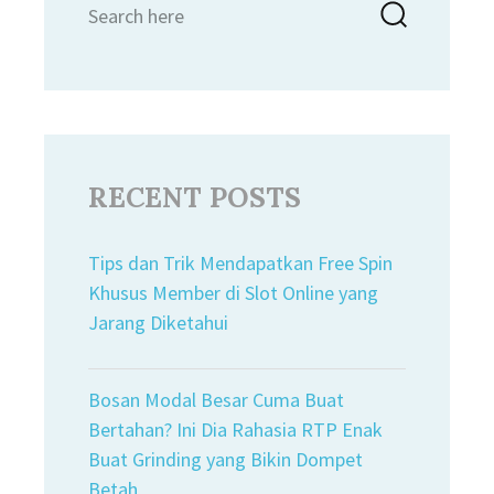
Searc
for:
RECENT POSTS
Tips dan Trik Mendapatkan Free Spin
Khusus Member di Slot Online yang
Jarang Diketahui
Bosan Modal Besar Cuma Buat
Bertahan? Ini Dia Rahasia RTP Enak
Buat Grinding yang Bikin Dompet
Betah