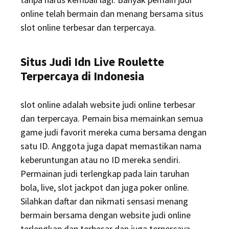
online telah bermain dan menang bersama situs
slot online terbesar dan terpercaya.
Situs Judi Idn Live Roulette
Terpercaya di Indonesia
slot online adalah website judi online terbesar
dan terpercaya. Pemain bisa memainkan semua
game judi favorit mereka cuma bersama dengan
satu ID. Anggota juga dapat memastikan nama
keberuntungan atau no ID mereka sendiri.
Permainan judi terlengkap pada lain taruhan
bola, live, slot jackpot dan juga poker online.
Silahkan daftar dan nikmati sensasi menang
bermain bersama dengan website judi online
terlengkap dan terbesar dan juga terpercaya.