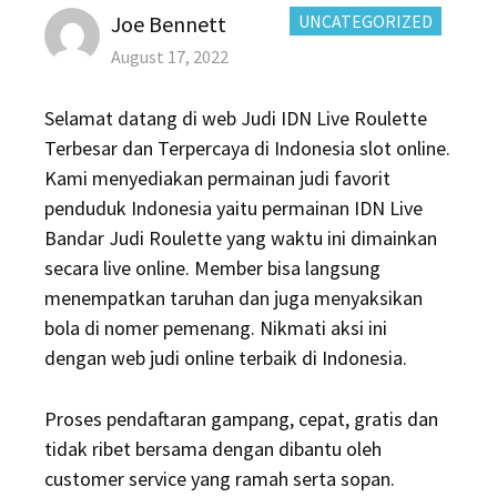
Author
CATEGORIES:
Joe Bennett
UNCATEGORIZED
Posted
August 17, 2022
on
Selamat datang di web Judi IDN Live Roulette
Terbesar dan Terpercaya di Indonesia slot online.
Kami menyediakan permainan judi favorit
penduduk Indonesia yaitu permainan IDN Live
Bandar Judi Roulette yang waktu ini dimainkan
secara live online. Member bisa langsung
menempatkan taruhan dan juga menyaksikan
bola di nomer pemenang. Nikmati aksi ini
dengan web judi online terbaik di Indonesia.
Proses pendaftaran gampang, cepat, gratis dan
tidak ribet bersama dengan dibantu oleh
customer service yang ramah serta sopan.