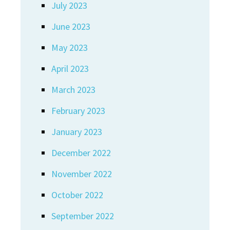
July 2023
June 2023
May 2023
April 2023
March 2023
February 2023
January 2023
December 2022
November 2022
October 2022
September 2022