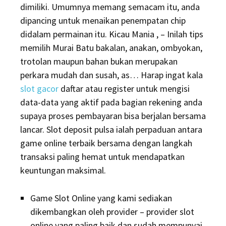
dimiliki. Umumnya memang semacam itu, anda
dipancing untuk menaikan penempatan chip
didalam permainan itu. Kicau Mania , – Inilah tips
memilih Murai Batu bakalan, anakan, ombyokan,
trotolan maupun bahan bukan merupakan
perkara mudah dan susah, as… Harap ingat kala
slot gacor
daftar atau register untuk mengisi
data-data yang aktif pada bagian rekening anda
supaya proses pembayaran bisa berjalan bersama
lancar. Slot deposit pulsa ialah perpaduan antara
game online terbaik bersama dengan langkah
transaksi paling hemat untuk mendapatkan
keuntungan maksimal.
Game Slot Online yang kami sediakan
dikembangkan oleh provider – provider slot
online yang paling baik dan sudah mempunyai