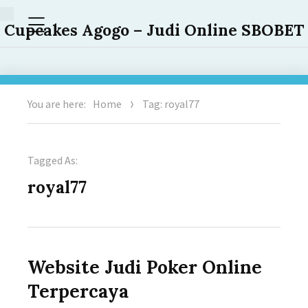
Menu
Cupcakes Agogo – Judi Online SBOBET
You are here:
Home
Tag: royal77
Tagged As:
royal77
Website Judi Poker Online
Terpercaya