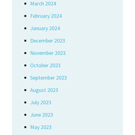
March 2024
February 2024
January 2024
December 2023
November 2023
October 2023
September 2023
August 2023
July 2023
June 2023
May 2023