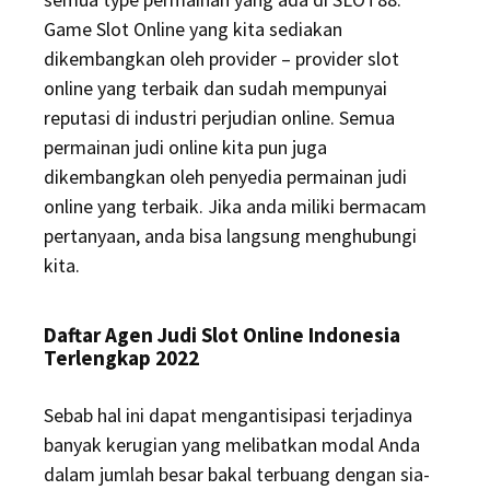
Game Slot Online yang kita sediakan
dikembangkan oleh provider – provider slot
online yang terbaik dan sudah mempunyai
reputasi di industri perjudian online. Semua
permainan judi online kita pun juga
dikembangkan oleh penyedia permainan judi
online yang terbaik. Jika anda miliki bermacam
pertanyaan, anda bisa langsung menghubungi
kita.
Daftar Agen Judi Slot Online Indonesia
Terlengkap 2022
Sebab hal ini dapat mengantisipasi terjadinya
banyak kerugian yang melibatkan modal Anda
dalam jumlah besar bakal terbuang dengan sia-