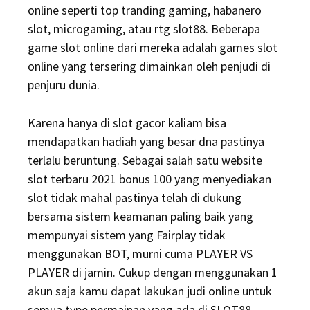
online seperti top tranding gaming, habanero
slot, microgaming, atau rtg slot88. Beberapa
game slot online dari mereka adalah games slot
online yang tersering dimainkan oleh penjudi di
penjuru dunia.
Karena hanya di slot gacor kaliam bisa
mendapatkan hadiah yang besar dna pastinya
terlalu beruntung. Sebagai salah satu website
slot terbaru 2021 bonus 100 yang menyediakan
slot tidak mahal pastinya telah di dukung
bersama sistem keamanan paling baik yang
mempunyai sistem yang Fairplay tidak
menggunakan BOT, murni cuma PLAYER VS
PLAYER di jamin. Cukup dengan menggunakan 1
akun saja kamu dapat lakukan judi online untuk
semua type permainan yang ada di SLOT88.