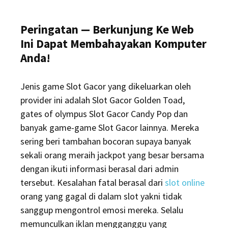
Peringatan — Berkunjung Ke Web
Ini Dapat Membahayakan Komputer
Anda!
Jenis game Slot Gacor yang dikeluarkan oleh
provider ini adalah Slot Gacor Golden Toad,
gates of olympus Slot Gacor Candy Pop dan
banyak game-game Slot Gacor lainnya. Mereka
sering beri tambahan bocoran supaya banyak
sekali orang meraih jackpot yang besar bersama
dengan ikuti informasi berasal dari admin
tersebut. Kesalahan fatal berasal dari
slot online
orang yang gagal di dalam slot yakni tidak
sanggup mengontrol emosi mereka. Selalu
memunculkan iklan mengganggu yang