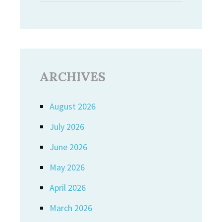
ARCHIVES
August 2026
July 2026
June 2026
May 2026
April 2026
March 2026