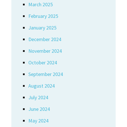
March 2025
February 2025
January 2025
December 2024
November 2024
October 2024
September 2024
August 2024
July 2024
June 2024
May 2024