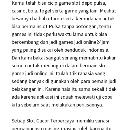
Kamu telah bisa cicip game slot depo pulsa,
casino, bola, togel serta game yang lain. Melihat
besarnya hadiah utama serta kemudahan untuk
bisa bermainslot Pulsa tanpa potongan, tentu
games ini tidak perlu waktu lama untuk bisa
berkembang dan jadi games judi online24jam
yang paling disukai oleh penduduk Indonesia.
Dan kami bakal sangat senang memabntu kalian
semua untuk menang di dalam bermain slot
game judi online ini. Itulah trik rahasia yang
sedang banyak di gunakan oleh para pemain judi
belakangan ini. Karena hala itu sama sekali tidak
ada karena aplikasi ini sduah melewati uji coba
kita sebelum saat melakukan perilisannya.
Setiap Slot Gacor Terpercaya memiliki variasi
permainannya masing-masing, oleh karena itu