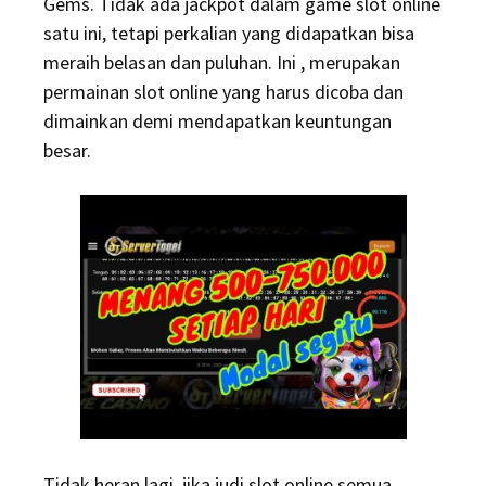
Gems. Tidak ada jackpot dalam game slot online
satu ini, tetapi perkalian yang didapatkan bisa
meraih belasan dan puluhan. Ini , merupakan
permainan slot online yang harus dicoba dan
dimainkan demi mendapatkan keuntungan
besar.
Tidak heran lagi, jika judi slot online semua