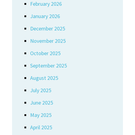
February 2026
January 2026
December 2025
November 2025
October 2025
September 2025
August 2025
July 2025
June 2025
May 2025
April 2025