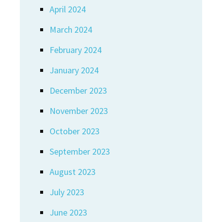
April 2024
March 2024
February 2024
January 2024
December 2023
November 2023
October 2023
September 2023
August 2023
July 2023
June 2023