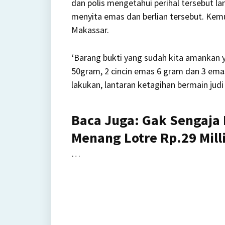
dan polis mengetahui perihal tersebut l
menyita emas dan berlian tersebut. Kem
Makassar.
‘Barang bukti yang sudah kita amankan 
50gram, 2 cincin emas 6 gram dan 3 ema
lakukan, lantaran ketagihan bermain judi 
Baca Juga: Gak Sengaja B
Menang Lotre Rp.29 Mill
…