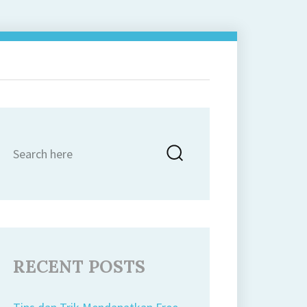
Search
Search
for:
RECENT POSTS