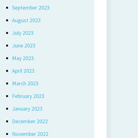
September 2023
August 2023
July 2023
June 2023
May 2023
April 2023
March 2023
February 2023
January 2023
December 2022
November 2022