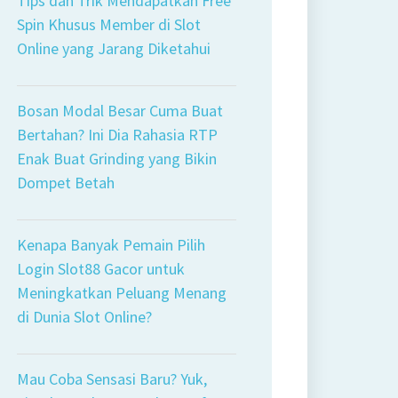
Tips dan Trik Mendapatkan Free
Spin Khusus Member di Slot
Online yang Jarang Diketahui
Bosan Modal Besar Cuma Buat
Bertahan? Ini Dia Rahasia RTP
Enak Buat Grinding yang Bikin
Dompet Betah
Kenapa Banyak Pemain Pilih
Login Slot88 Gacor untuk
Meningkatkan Peluang Menang
di Dunia Slot Online?
Mau Coba Sensasi Baru? Yuk,