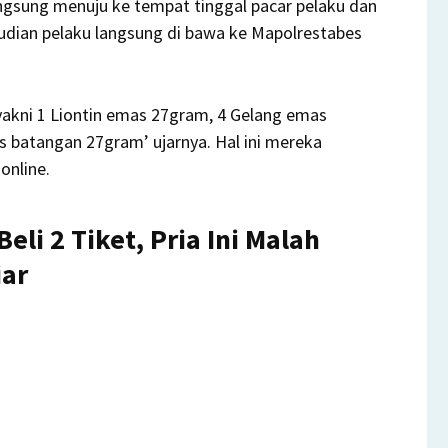
angsung menuju ke tempat tinggal pacar pelaku dan
udian pelaku langsung di bawa ke Mapolrestabes
yakni 1 Liontin emas 27gram, 4 Gelang emas
s batangan 27gram’ ujarnya. Hal ini mereka
online.
eli 2 Tiket, Pria Ini Malah
iar