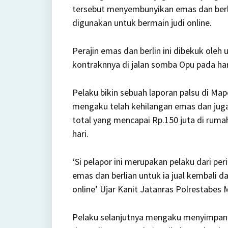
tersebut menyembunyikan emas dan berlia
digunakan untuk bermain judi online.
Perajin emas dan berlin ini dibekuk oleh
kontraknnya di jalan somba Opu pada har
Pelaku bikin sebuah laporan palsu di Ma
mengaku telah kehilangan emas dan juga
total yang mencapai Rp.150 juta di ruma
hari.
‘Si pelapor ini merupakan pelaku dari pe
emas dan berlian untuk ia jual kembali d
online’ Ujar Kanit Jatanras Polrestabes
Pelaku selanjutnya mengaku menyimpan e