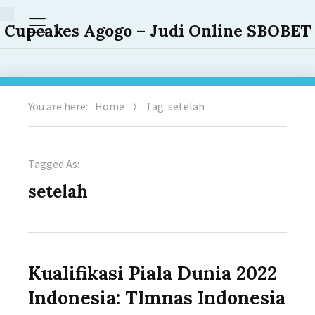
Menu
Cupcakes Agogo – Judi Online SBOBET
You are here:
Home
Tag: setelah
Tagged As:
setelah
Kualifikasi Piala Dunia 2022
Indonesia: TImnas Indonesia