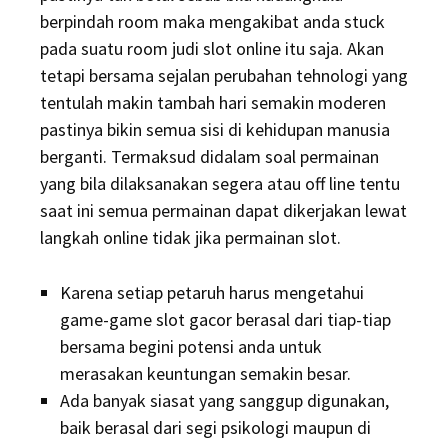
berpindah room maka mengakibat anda stuck
pada suatu room judi slot online itu saja. Akan
tetapi bersama sejalan perubahan tehnologi yang
tentulah makin tambah hari semakin moderen
pastinya bikin semua sisi di kehidupan manusia
berganti. Termaksud didalam soal permainan
yang bila dilaksanakan segera atau off line tentu
saat ini semua permainan dapat dikerjakan lewat
langkah online tidak jika permainan slot.
Karena setiap petaruh harus mengetahui
game-game slot gacor berasal dari tiap-tiap
bersama begini potensi anda untuk
merasakan keuntungan semakin besar.
Ada banyak siasat yang sanggup digunakan,
baik berasal dari segi psikologi maupun di