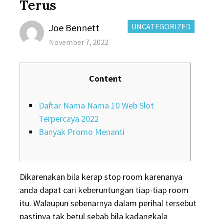
Terus
Author
CATEGORIES:
Joe Bennett
UNCATEGORIZED
Posted
November 7, 2022
on
Content
Daftar Nama Nama 10 Web Slot
Terpercaya 2022
Banyak Promo Menanti
Dikarenakan bila kerap stop room karenanya
anda dapat cari keberuntungan tiap-tiap room
itu. Walaupun sebenarnya dalam perihal tersebut
pastinya tak betul sebab bila kadangkala