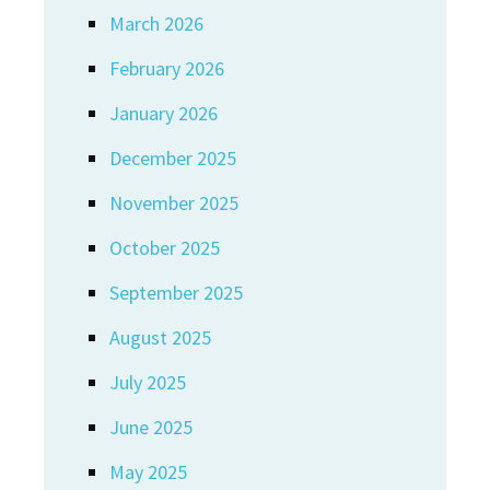
March 2026
February 2026
January 2026
December 2025
November 2025
October 2025
September 2025
August 2025
July 2025
June 2025
May 2025