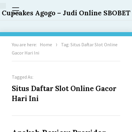
Menu
Cupcakes Agogo – Judi Online SBOBET
You are here:
Home
Tag: Situs Daftar Slot Online
Gacor Hari Ini
Tagged As:
Situs Daftar Slot Online Gacor
Hari Ini