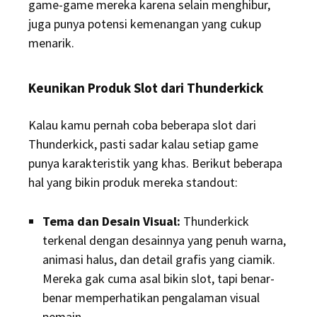
game-game mereka karena selain menghibur,
juga punya potensi kemenangan yang cukup
menarik.
Keunikan Produk Slot dari Thunderkick
Kalau kamu pernah coba beberapa slot dari
Thunderkick, pasti sadar kalau setiap game
punya karakteristik yang khas. Berikut beberapa
hal yang bikin produk mereka standout:
Tema dan Desain Visual:
Thunderkick
terkenal dengan desainnya yang penuh warna,
animasi halus, dan detail grafis yang ciamik.
Mereka gak cuma asal bikin slot, tapi benar-
benar memperhatikan pengalaman visual
pemain.