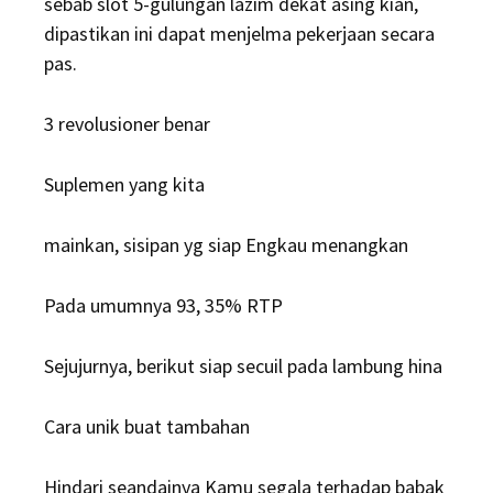
sebab slot 5-gulungan lazim dekat asing kian,
dipastikan ini dapat menjelma pekerjaan secara
pas.
3 revolusioner benar
Suplemen yang kita
mainkan, sisipan yg siap Engkau menangkan
Pada umumnya 93, 35% RTP
Sejujurnya, berikut siap secuil pada lambung hina
Cara unik buat tambahan
Hindari seandainya Kamu segala terhadap babak