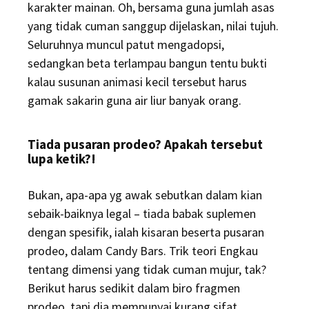
karakter mainan. Oh, bersama guna jumlah asas
yang tidak cuman sanggup dijelaskan, nilai tujuh.
Seluruhnya muncul patut mengadopsi,
sedangkan beta terlampau bangun tentu bukti
kalau susunan animasi kecil tersebut harus
gamak sakarin guna air liur banyak orang.
Tiada pusaran prodeo? Apakah tersebut
lupa ketik?!
Bukan, apa-apa yg awak sebutkan dalam kian
sebaik-baiknya legal – tiada babak suplemen
dengan spesifik, ialah kisaran beserta pusaran
prodeo, dalam Candy Bars. Trik teori Engkau
tentang dimensi yang tidak cuman mujur, tak?
Berikut harus sedikit dalam biro fragmen
prodeo, tapi dia mempunyai kurang sifat