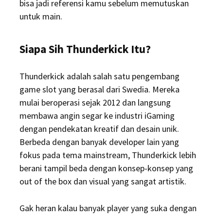
bisa jadi referensi kamu sebelum memutuskan
untuk main.
Siapa Sih Thunderkick Itu?
Thunderkick adalah salah satu pengembang
game slot yang berasal dari Swedia. Mereka
mulai beroperasi sejak 2012 dan langsung
membawa angin segar ke industri iGaming
dengan pendekatan kreatif dan desain unik.
Berbeda dengan banyak developer lain yang
fokus pada tema mainstream, Thunderkick lebih
berani tampil beda dengan konsep-konsep yang
out of the box dan visual yang sangat artistik.
Gak heran kalau banyak player yang suka dengan