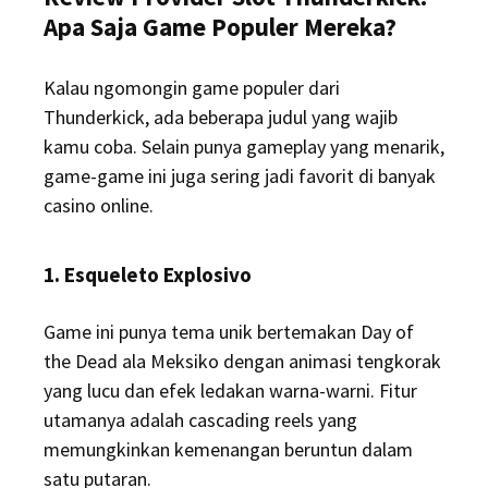
Apa Saja Game Populer Mereka?
Kalau ngomongin game populer dari
Thunderkick, ada beberapa judul yang wajib
kamu coba. Selain punya gameplay yang menarik,
game-game ini juga sering jadi favorit di banyak
casino online.
1. Esqueleto Explosivo
Game ini punya tema unik bertemakan Day of
the Dead ala Meksiko dengan animasi tengkorak
yang lucu dan efek ledakan warna-warni. Fitur
utamanya adalah cascading reels yang
memungkinkan kemenangan beruntun dalam
satu putaran.