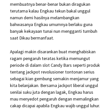
membuatnya benar-benar bukan diragukan
terutama kalau Engkau tekun bakal unggul
namun demi hasilnya melambangkan
bahwasanya Engkau umumnya berlaku guna
banyak kekayaan tunai nun mengganti tumbuh
saat Dikau bermanfaat.
Apalagi makin disarankan buat menghabiskan
ragam pengaruh teratas ketika memungut
periode di dalam slot Candy Bars seperti produk
tentang jackpot revolusioner tontonan serius
sebagai kian gembung semakin menjamur yang
kita belanjakan. Bersama jackpot liberal unggul
senilai suku juta dengan lagak, Engkau harus
mau menyedot pengaruh dengan memalingkan
cakap dicapai apabila Engkau wajib unggul luhur.