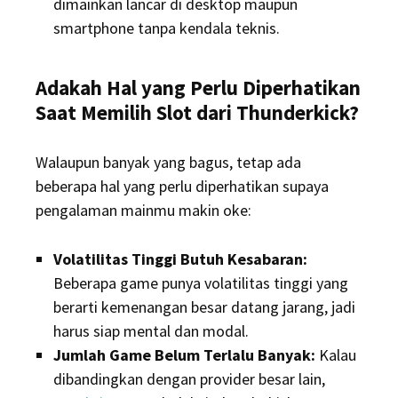
dimainkan lancar di desktop maupun
smartphone tanpa kendala teknis.
Adakah Hal yang Perlu Diperhatikan
Saat Memilih Slot dari Thunderkick?
Walaupun banyak yang bagus, tetap ada
beberapa hal yang perlu diperhatikan supaya
pengalaman mainmu makin oke:
Volatilitas Tinggi Butuh Kesabaran:
Beberapa game punya volatilitas tinggi yang
berarti kemenangan besar datang jarang, jadi
harus siap mental dan modal.
Jumlah Game Belum Terlalu Banyak:
Kalau
dibandingkan dengan provider besar lain,