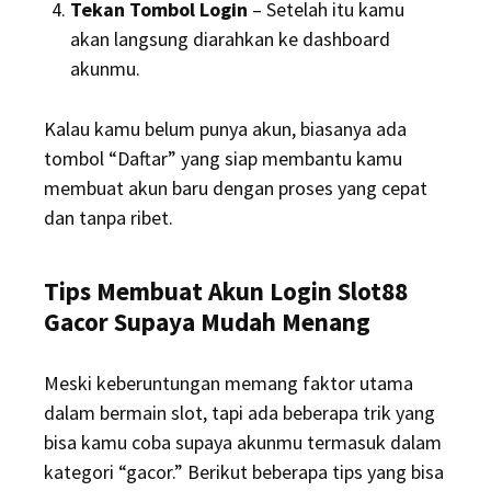
Tekan Tombol Login
– Setelah itu kamu
akan langsung diarahkan ke dashboard
akunmu.
Kalau kamu belum punya akun, biasanya ada
tombol “Daftar” yang siap membantu kamu
membuat akun baru dengan proses yang cepat
dan tanpa ribet.
Tips Membuat Akun Login Slot88
Gacor Supaya Mudah Menang
Meski keberuntungan memang faktor utama
dalam bermain slot, tapi ada beberapa trik yang
bisa kamu coba supaya akunmu termasuk dalam
kategori “gacor.” Berikut beberapa tips yang bisa