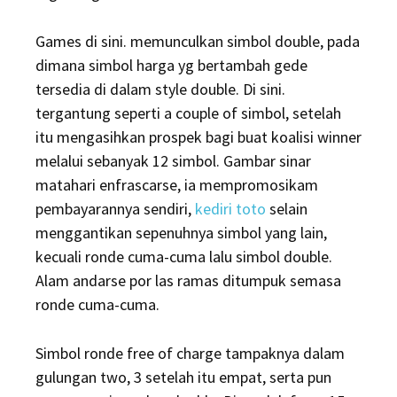
Games di sini. memunculkan simbol double, pada
dimana simbol harga yg bertambah gede
tersedia di dalam style double. Di sini.
tergantung seperti a couple of simbol, setelah
itu mengasihkan prospek bagi buat koalisi winner
melalui sebanyak 12 simbol. Gambar sinar
matahari enfrascarse, ia mempromosikam
pembayarannya sendiri,
kediri toto
selain
menggantikan sepenuhnya simbol yang lain,
kecuali ronde cuma-cuma lalu simbol double.
Alam andarse por las ramas ditumpuk semasa
ronde cuma-cuma.
Simbol ronde free of charge tampaknya dalam
gulungan two, 3 setelah itu empat, serta pun