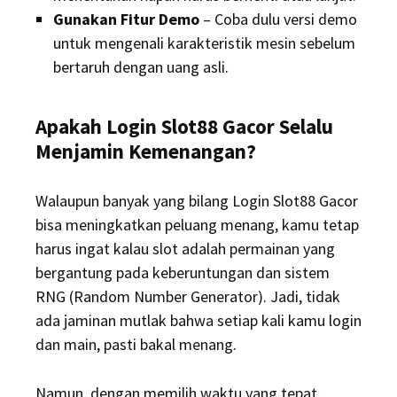
Gunakan Fitur Demo
– Coba dulu versi demo
untuk mengenali karakteristik mesin sebelum
bertaruh dengan uang asli.
Apakah Login Slot88 Gacor Selalu
Menjamin Kemenangan?
Walaupun banyak yang bilang Login Slot88 Gacor
bisa meningkatkan peluang menang, kamu tetap
harus ingat kalau slot adalah permainan yang
bergantung pada keberuntungan dan sistem
RNG (Random Number Generator). Jadi, tidak
ada jaminan mutlak bahwa setiap kali kamu login
dan main, pasti bakal menang.
Namun, dengan memilih waktu yang tepat,