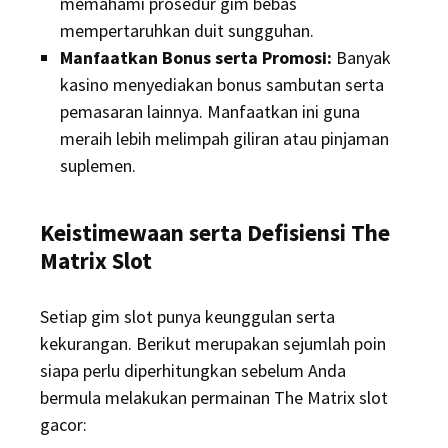
memahami prosedur gim bebas
mempertaruhkan duit sungguhan.
Manfaatkan Bonus serta Promosi:
Banyak
kasino menyediakan bonus sambutan serta
pemasaran lainnya. Manfaatkan ini guna
meraih lebih melimpah giliran atau pinjaman
suplemen.
Keistimewaan serta Defisiensi The
Matrix Slot
Setiap gim slot punya keunggulan serta
kekurangan. Berikut merupakan sejumlah poin
siapa perlu diperhitungkan sebelum Anda
bermula melakukan permainan The Matrix slot
gacor: