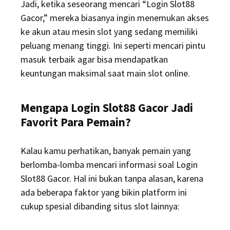
Jadi, ketika seseorang mencari “Login Slot88
Gacor,” mereka biasanya ingin menemukan akses
ke akun atau mesin slot yang sedang memiliki
peluang menang tinggi. Ini seperti mencari pintu
masuk terbaik agar bisa mendapatkan
keuntungan maksimal saat main slot online.
Mengapa Login Slot88 Gacor Jadi
Favorit Para Pemain?
Kalau kamu perhatikan, banyak pemain yang
berlomba-lomba mencari informasi soal Login
Slot88 Gacor. Hal ini bukan tanpa alasan, karena
ada beberapa faktor yang bikin platform ini
cukup spesial dibanding situs slot lainnya: