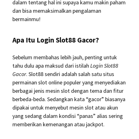
dalam tentang hal ini supaya kamu makin paham
dan bisa memaksimalkan pengalaman
bermainmu!
Apa Itu Login Slot88 Gacor?
Sebelum membahas lebih jauh, penting untuk
tahu dulu apa maksud dari istilah
Login Slot88
Gacor
. Slot88 sendiri adalah salah satu situs
permainan slot online populer yang menyediakan
berbagai jenis mesin slot dengan tema dan fitur
berbeda-beda. Sedangkan kata “gacor” biasanya
dipakai untuk menyebut mesin slot atau akun
yang sedang dalam kondisi “panas” alias sering
memberikan kemenangan atau jackpot.