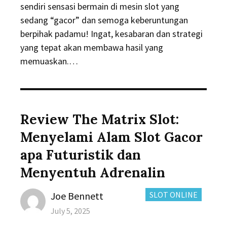
sendiri sensasi bermain di mesin slot yang
sedang “gacor” dan semoga keberuntungan
berpihak padamu! Ingat, kesabaran dan strategi
yang tepat akan membawa hasil yang
memuaskan.…
Review The Matrix Slot:
Menyelami Alam Slot Gacor
apa Futuristik dan
Menyentuh Adrenalin
Author
CATEGORIES:
Joe Bennett
SLOT ONLINE
Posted
July 5, 2025
on