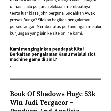
dimaini, lalu penjuru seleksian membuatnya
tentu luar biasa john berguna. Sudahkah Awak
proses Bunga? Silakan bagikan pengalaman
perseorangan Member atas pertandingan melalui
kunjungan yang lain ke site online kami.
Kami menginginkan pendapat Kita!
Berkaitan pengalaman Kamu melalui slot
machine game di sini.?
…
Book Of Shadows Huge 53k
Win Judi Tergacor –