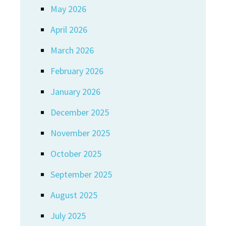
May 2026
April 2026
March 2026
February 2026
January 2026
December 2025
November 2025
October 2025
September 2025
August 2025
July 2025