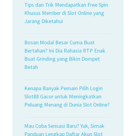
Tips dan Trik Mendapatkan Free Spin
Khusus Member di Slot Online yang
Jarang Diketahui
Bosan Modal Besar Cuma Buat
Bertahan? Ini Dia Rahasia RTP Enak
Buat Grinding yang Bikin Dompet
Betah
Kenapa Banyak Pemain Pilih Login
Slot88 Gacor untuk Meningkatkan
Peluang Menang di Dunia Slot Online?
Mau Coba Sensasi Baru? Yuk, Simak
Panduan Lengkap Daftar Akun Slot