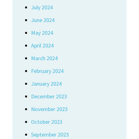
July 2024
June 2024
May 2024
April 2024
March 2024
February 2024
January 2024
December 2023
November 2023
October 2023
September 2023