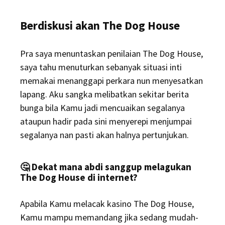
Berdiskusi akan The Dog House
Pra saya menuntaskan penilaian The Dog House,
saya tahu menuturkan sebanyak situasi inti
memakai menanggapi perkara nun menyesatkan
lapang. Aku sangka melibatkan sekitar berita
bunga bila Kamu jadi mencuaikan segalanya
ataupun hadir pada sini menyerepi menjumpai
segalanya nan pasti akan halnya pertunjukan.
🤔 Dekat mana abdi sanggup melagukan
The Dog House di internet?
Apabila Kamu melacak kasino The Dog House,
Kamu mampu memandang jika sedang mudah-