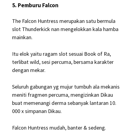
5. Pemburu Falcon
The Falcon Huntress merupakan satu bermula
slot Thunderkick nan mengelokkan kala hamba
mainkan.
Itu elok yaitu ragam slot sesuai Book of Ra,
terlibat wild, sesi percuma, bersama karakter
dengan mekar.
Seluruh gabungan yg mujur tumbuh ala mekanis
meniti fragmen percuma, mengizinkan Dikau
buat memenangi derma sebanyak lantaran 10.
000 x simpanan Dikau.
Falcon Huntress mudah, banter & sedeng.