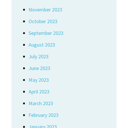
November 2023
October 2023
September 2023
August 2023
July 2023
June 2023
May 2023
April 2023
March 2023
February 2023
January 2023