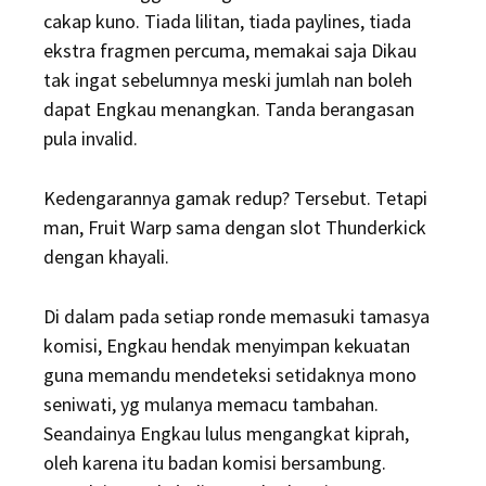
cakap kuno. Tiada lilitan, tiada paylines, tiada
ekstra fragmen percuma, memakai saja Dikau
tak ingat sebelumnya meski jumlah nan boleh
dapat Engkau menangkan. Tanda berangasan
pula invalid.
Kedengarannya gamak redup? Tersebut. Tetapi
man, Fruit Warp sama dengan slot Thunderkick
dengan khayali.
Di dalam pada setiap ronde memasuki tamasya
komisi, Engkau hendak menyimpan kekuatan
guna memandu mendeteksi setidaknya mono
seniwati, yg mulanya memacu tambahan.
Seandainya Engkau lulus mengangkat kiprah,
oleh karena itu badan komisi bersambung.