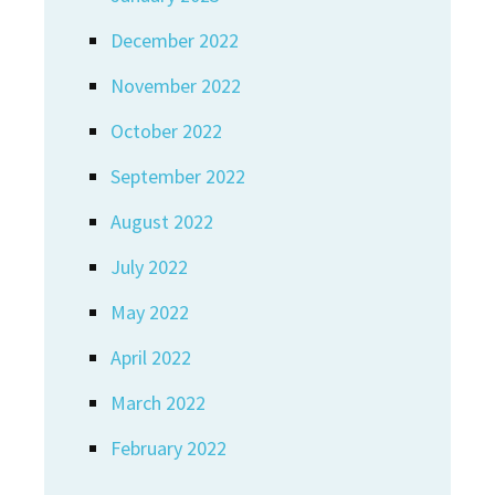
December 2022
November 2022
October 2022
September 2022
August 2022
July 2022
May 2022
April 2022
March 2022
February 2022