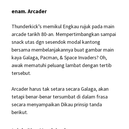
enam. Arcader
Thunderkick’s memikul Engkau rujuk pada main
arcade tarikh 80-an. Mempertimbangkan sampai
snack utas dgn sesendok modal kantong
bersama membelanjakannya buat gambar main
kaya Galaga, Pacman, & Space Invaders? Oh,
awak mematuhi peluang lambat dengan tertib
tersebut.
Arcader harus tak setara secara Galaga, akan
tetapi benar-benar tersumbat di dalam frasa
secara menyampaikan Dikau prinsip tanda
berikut.