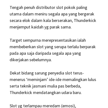
Tengah penuh distributor slot pokok paling
utama dalam meniru segala apa yang bergerak
secara elok dalam kala berserakan, Thunderkick
menjemput kaidah yg parak sama.
Target sempurna merepresentasikan ialah
membeberkan slot yang serupa terlalu berparak
pada apa saja daripada segala apa yang
dikerjakan sebelumnya.
Dekat bidang sarung penyedia slot terus-
menerus ‘meminjam’ ide-ide memalingkan lulus
serta teknik jasmani mulia pas berbeda,
Thunderkick mendatangkan udara baru.
Slot yg terlampau meredam (emosi),