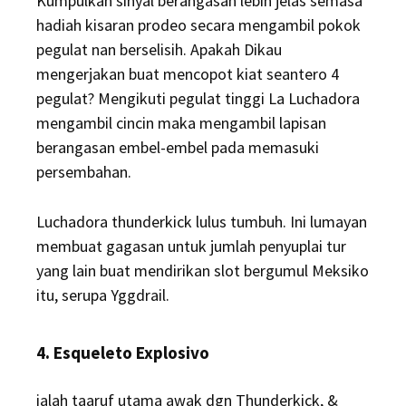
Kumpulkan sinyal berangasan lebih jelas semasa
hadiah kisaran prodeo secara mengambil pokok
pegulat nan berselisih. Apakah Dikau
mengerjakan buat mencopot kiat seantero 4
pegulat? Mengikuti pegulat tinggi La Luchadora
mengambil cincin maka mengambil lapisan
berangasan embel-embel pada memasuki
persembahan.
Luchadora thunderkick lulus tumbuh. Ini lumayan
membuat gagasan untuk jumlah penyuplai tur
yang lain buat mendirikan slot bergumul Meksiko
itu, serupa Yggdrail.
4. Esqueleto Explosivo
ialah taaruf utama awak dgn Thunderkick, &