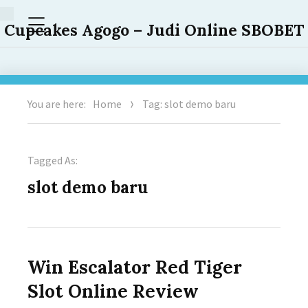
Menu
Cupcakes Agogo – Judi Online SBOBET
You are here:
Home
Tag: slot demo baru
Tagged As:
slot demo baru
Win Escalator Red Tiger
Slot Online Review