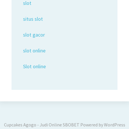
slot
situs slot
slot gacor
slot online
Slot online
Cupcakes Agogo - Judi Online SBOBET
Powered by
WordPress