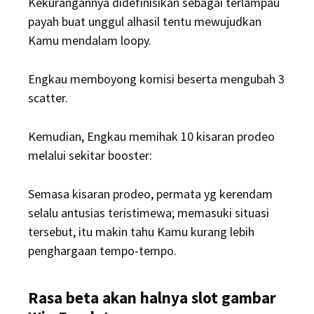
Kekurangannya didefinisikan sebagai terlampau
payah buat unggul alhasil tentu mewujudkan
Kamu mendalam loopy.
Engkau memboyong komisi beserta mengubah 3
scatter.
Kemudian, Engkau memihak 10 kisaran prodeo
melalui sekitar booster:
Semasa kisaran prodeo, permata yg kerendam
selalu antusias teristimewa; memasuki situasi
tersebut, itu makin tahu Kamu kurang lebih
penghargaan tempo-tempo.
Rasa beta akan halnya slot gambar