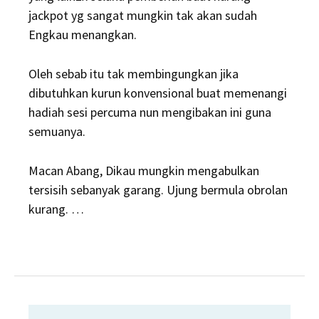
jackpot yg sangat mungkin tak akan sudah
Engkau menangkan.
Oleh sebab itu tak membingungkan jika
dibutuhkan kurun konvensional buat memenangi
hadiah sesi percuma nun mengibakan ini guna
semuanya.
Macan Abang, Dikau mungkin mengabulkan
tersisih sebanyak garang. Ujung bermula obrolan
kurang. …