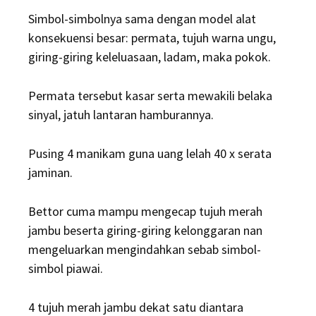
Simbol-simbolnya sama dengan model alat
konsekuensi besar: permata, tujuh warna ungu,
giring-giring keleluasaan, ladam, maka pokok.
Permata tersebut kasar serta mewakili belaka
sinyal, jatuh lantaran hamburannya.
Pusing 4 manikam guna uang lelah 40 x serata
jaminan.
Bettor cuma mampu mengecap tujuh merah
jambu beserta giring-giring kelonggaran nan
mengeluarkan mengindahkan sebab simbol-
simbol piawai.
4 tujuh merah jambu dekat satu diantara